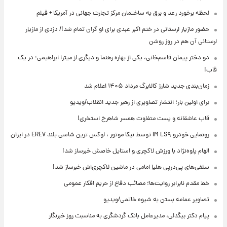
لحظه برخورد رعد و برق به ساختمان مرکز تجارت جهانی در آمریکا + فیلم
حضور مازیار لرستانی در ختم اکبر عبدی برای او گران تمام شد!/ دزدی از مازیار
لرستانی آن هم در روز روشن
دو دختر پیمان قاسم‌خانی، یکی از بهاره رهنما و دیگری از میترا ابراهیمی؛ در یک
قاب!
زمان‌بندی جدید شارژ کالابرگ مرداد ۱۴۰۵ اعلام شد
برای اولین بار؛ انتشار تصاویری از رهبر جدید انقلاب/ویدیو
قاب عاشقانه و پست متفاوت همسر شاهرخ استخری!
رونمایی خودرو IM LS۹ توسط نیکا موتور ، لوکس ترین شاسی بلند EREV در ایران
الهام پاوه‌نژاد با ورزش لاکچری و استایل خاصش خبرساز شد!
سلفی‌های پی‌درپی هلیا امامی در ماشین لاکچری‌اش خبرساز شد!
خط مقدم نابرابر روایت‌ها؛ مصائب دفاع از حریم افکار عمومی
تصاویر عمامه بستن به شیوه خاتمی/ویدیو
پیام دکتر بیگدلی، مدیرعامل بانک گردشگری به مناسبت روز خبرنگار