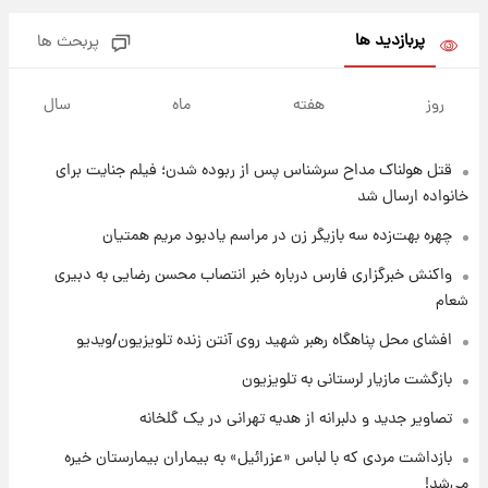
پی رفتن رامین رضاییان+ عکس
پربازدید ها
پربحث ها
۷ ساعت پیش
قیمت گوشت گوساله و گوسفند امروز شنبه ۱۷
روز
هفته
ماه
سال
مرداد ۱۴۰۵ +جدول
قتل هولناک مداح سرشناس پس از ربوده شدن؛ فیلم جنایت برای
۷ ساعت پیش
با قدرتمندترین و بادوام ترین تانک جهان آشنا
خانواده ارسال شد
شوید+ فیلم
چهره بهت‌زده سه بازیگر زن در مراسم یادبود مریم همتیان
۸ ساعت پیش
واکنش خبرگزاری فارس درباره خبر انتصاب محسن رضایی به دبیری
قیمت طلا ۱۸عیار امروز شنبه ۱۷ مرداد ۱۴۰۵
شعام
+جدول
افشای محل پناهگاه‌ رهبر شهید روی آنتن زنده تلویزیون/ویدیو
۸ ساعت پیش
بازگشت مازیار لرستانی به تلویزیون
قیمت محصولات ایران‌خودرو و سایپا امروز شنبه
۱۷ مرداد ۱۴۰۵
تصاویر جدید و دلبرانه از هدیه تهرانی در یک گلخانه
بازداشت مردی که با لباس «عزرائیل» به بیماران بیمارستان خیره
۲۲ ساعت پیش
می‌شد!