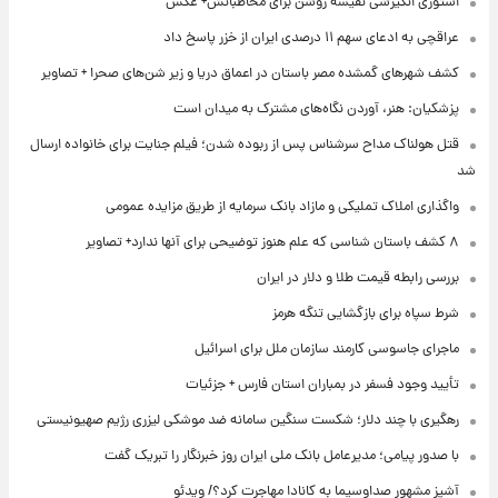
استوری انگیزشی نفیسه روشن برای مخاطبانش+ عکس
عراقچی به ادعای سهم ۱۱ درصدی ایران از خزر پاسخ داد
کشف شهرهای گمشده مصر باستان در اعماق دریا و زیر شن‌های صحرا + تصاویر
پزشکیان: هنر، آوردن نگاه‌های مشترک به میدان است
قتل هولناک مداح سرشناس پس از ربوده شدن؛ فیلم جنایت برای خانواده ارسال
شد
واگذاری املاک تملیکی و مازاد بانک سرمایه از طریق مزایده عمومی
۸ کشف باستان شناسی که علم هنوز توضیحی برای آنها ندارد+ تصاویر
بررسی رابطه قیمت طلا و دلار در ایران
شرط سپاه برای بازگشایی تنگه هرمز
ماجرای جاسوسی کارمند سازمان ملل برای اسرائیل
تأیید وجود فسفر در بمباران استان فارس + جزئیات
رهگیری با چند دلار؛ شکست سنگین سامانه ضد موشکی لیزری رژیم صهیونیستی
با صدور پیامی؛ مدیرعامل بانک ملی ایران روز خبرنگار را تبریک گفت
آشپز مشهور صداوسیما به کانادا مهاجرت کرد؟/ ویدئو