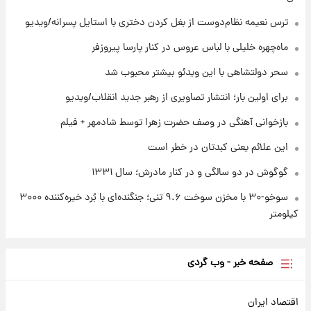
یک پیش ‌بینی مهم برای قیمت دلار، طلا و سکه
شنبه ۱۷ مرداد ۱۴۰۵
ترس نعیمه نظام‌دوست از بغل کردن دختری با استایل پسرانه/ویدیو
ماه‌چهره خلیلی با لباس عروس در کنار پارسا پیروزفر
۲۲ ساعت پیش
بازیکن به درد نخور استقلال با مقصد اروپا این
سحر دولتشاهی با این ویدئو بیشتر محبوب شد
تیم را ترک کرد!
برای اولین بار؛ انتشار تصاویری از رهبر جدید انقلاب/ویدیو
بازخوانی آهنگی در وصف حضرت زهرا توسط شادمهر + فیلم
این علائم یعنی کبدتان در خطر است
گوگوش در دو سالگی و در کنار مادرش؛ سال ۱۳۳۱
سوخو-۳۰ با مخزن سوخت ۹.۶ تنی؛ جنگنده‌ای با بُرد خیره‌کننده ۳۰۰۰
کیلومتر
صفحه خبر - وب گردی
اقتصاد ایران