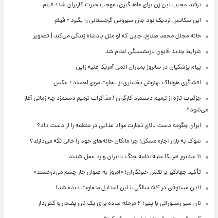
ترفند عجیب این زن برای ماهیگیری، موجب حیرت کاربران شد+ فیلم
این سکانس نزدیک بود جان سیروس گرجستانی را بگیرد + فیلم
خانه مجلل محمد صلاح، جایی که او مثل پادشاه زندگی می‌کند | تصاویر
شرایط جدید قانون بازنشستگی اعلام شد
پیام پزشکیان در سالروز بمباران اتمی آمریکا علیه ژاپن
افشاگری هولناک بهنوش بختیاری از تجارت موی اجساد + عکس
جزئیات تازه از ترمیم دستمزد کارگران / مذاکرات ترمیم دستمزد چه زمانی آغاز
می‌شود؟
ایران چگونه دست بالای تجارت مواد غذایی در منطقه را از دست داد؟
شوک به بازار اجاره مسکن؛ چرا مالکان خانه‌های خود را خالی نگه می‌دارند؟
۱۱ سناتور آمریکا علیه ادامه جنگ با ایران وارد عمل شدند
تأکید جهانگیر بر نقش خبرنگاران؛ «امروز به عنوان خار چشم می‌درخشند»
لادن مستوفی در ۵۴ سالگی با این استایل متفاوت دیده شد!
نان سیر رستورانی با پنیر؛ ۶ مرحله ساده برای یک نان پف‌دار و کش‌دار