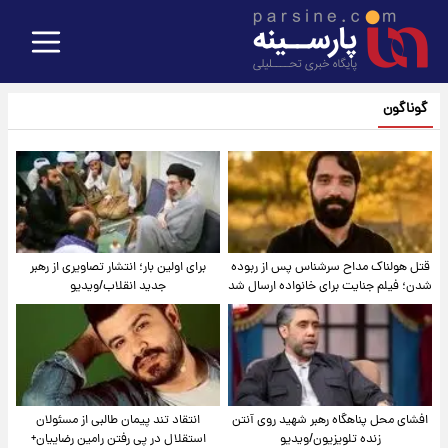
گوناگون
قتل هولناک مداح سرشناس پس از ربوده
برای اولین بار؛ انتشار تصاویری از رهبر
شدن؛ فیلم جنایت برای خانواده ارسال شد
جدید انقلاب/ویدیو
افشای محل پناهگاه‌ رهبر شهید روی آنتن
انتقاد تند پیمان طالبی از مسئولان
زنده تلویزیون/ویدیو
استقلال در پی رفتن رامین رضاییان+