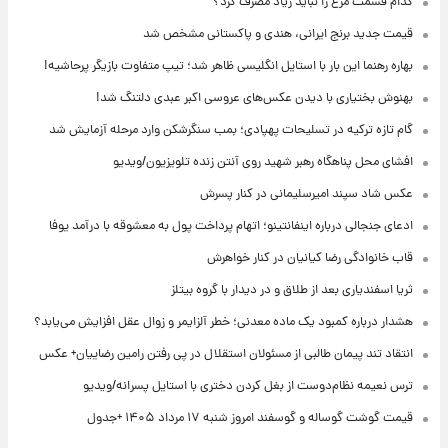
کدام قسمت مرغ را نباید زیاد مصرف کرد؟
قیمت جدید برنج ایرانی، هندی و پاکستانی مشخص شد
بهاره رهنما این بار با استایل انگلیسی ظاهر شد؛ تیپ متفاوت بازیگر پرحاشیه!
بهنوش بختیاری با دیدن عکس‌های عروسی اکبر عبدی دلتنگ شد!
گام تازه ترکیه در تسلیحات پهپادی؛ بمب سنگرشکن وارد مرحله آزمایش شد
افشای محل پناهگاه‌ رهبر شهید روی آنتن زنده تلویزیون/ویدیو
عکس شاد سپند امیرسلیمانی در کنار پسرش
ادعای جنجالی درباره اینفانتینو؛ اتهام پرداخت پول به معشوقه با درآمد یوفا
قاب خانوادگی رضا کیانیان در کنار خواهرش
ثریا اسفندیاری بعد از طلاق و در دیدار با گروه بیتلز
هشدار درباره کمبود یک ماده معدنی؛ خطر آلزایمر و زوال عقل افزایش می‌یابد؟
انتقاد تند پیمان طالبی از مسئولان استقلال در پی رفتن رامین رضاییان+ عکس
ترس نعیمه نظام‌دوست از بغل کردن دختری با استایل پسرانه/ویدیو
قیمت گوشت گوساله و گوسفند امروز شنبه ۱۷ مرداد ۱۴۰۵ +جدول