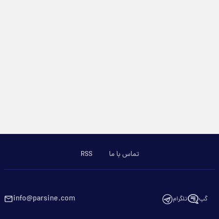
تماس با ما
RSS
info@parsine.com
گپ
تلگرام