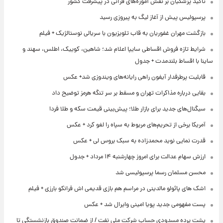
تاکید پزشکیان بر نقش آموزه‌های قرآنی در پیشرفت کشور
پرسپولیس پیش از آغاز لیگ به پیروزی رسید
بازگشت مهران غفوریان به قاب تلویزیون با سریالی نوستالژیک + فیلم
شرایط تازه فروش اقساطی سایپا اعلام شد؛ شاهین، کوییک، اطلس، سهند و
ساینا با اقساط بلندمدت + جدول
قابلیت پرطرفدار آیفون راهی رایانه‌های ویندوزی شد+ عکس
بقایی درباره مذاکرات تهران و مسقط بر سر تنگه هرمز توضیح داد
سیگنال‌های جدید برای بازار طلا؛ پیش‌بینی قیمت سکه و طلا فردا
آمریکا برخی از تحریم‌های مربوط به سپاه را لغو کرد + عکس
قدرت نمایی نوید محمدزاده به سبک بروس لی + عکس
ارزش سهام عدالت برای امروز چهارشنبه ۱۴ مرداد + جدول
محسن مسلمان رسما پرسپولیسی شد
اشک های پائولو مالدینی در مراسم هم بازی قدیمی اش فرانکو بارزی + فیلم
پست مفهومی جدید پویا امینی وایرال شد + عکس
پشت پرده‌ مسدودی حساب شرکت ملی نفت / از ضمانت صندوق بازنشستگی تا