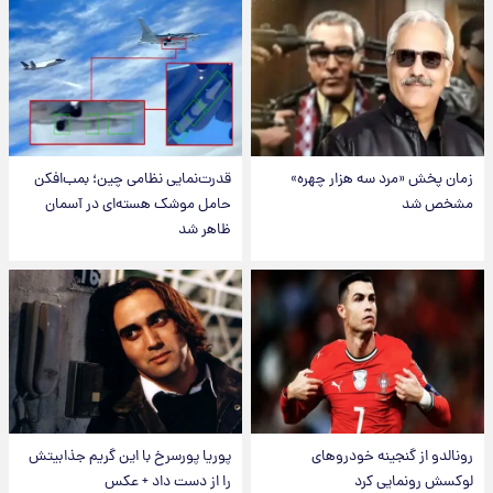
زمان پخش «مرد سه هزار چهره»
قدرت‌نمایی نظامی چین؛ بمب‌افکن
مشخص شد
حامل موشک هسته‌ای در آسمان
ظاهر شد
رونالدو از گنجینه خودروهای
پوریا پورسرخ با این گریم جذابیتش
لوکسش رونمایی کرد
را از دست داد + عکس