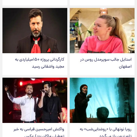
استایل جالب سوپرمدل روس در
کارگردانی پروژه ۱۵۰میلیاردی به
اصفهان
مجید واشقانی رسید
رویا نونهالی با «روشنایی‌شب» به
واکنش امیرحسین قیاسی به خبر
تلویزیون باز می‌گردد
تعطیلی ماکان بند/ عکس