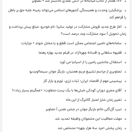
۱۰۰ هکتار از تالاب میانکاله در آتش عمدی خاکستر شد + تصاویر
پزشکیان: وحدت و همبستگی کشورهای اسلامی می‌تواند زمینه غلبه حق بر باطل
را فراهم کند
آغاز طرح جدید فروش مشارکت در تولید سایپا؛ نام خودرو، مبلغ پیش پرداخت و
زمان تحویل | سود مشارکت چند درصد است؟
سامانه‌های تامین اجتماعی ممکن است قطع و یا مختل شوند + جزئیات
فقیهه سلطانی و افسانه چهره‌آزاد در فیلم جدید بهاره رهنما
استقلال جانشین رامین را از اسپانیا می آورد
تصاویری از مراسم تشییع مریم همتیان، بازیگر جوان سینما/ویدیو
پیشبینی مهم از اقتصاد ایران: ثبات ارزی، تورم و بازار کار
آقای مجریِ دوران کودکی خیلی‌ها با یک پست متفاوت؛ «غمگینم بسیار زیاد»!
تغییر زمان شارژ اعتبار کالابرگ از این ماه
تیپ گل‌گلی خانم بازیگر جوان در جشن نفس | تصاویر
مهلت معافیت این مشمولان وظیفه تمدید شد
زمان پخش «مرد سه هزار چهره» مشخص شد