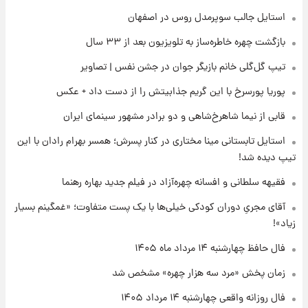
قیمت دلار در بازار آزاد امروز چهارشنبه ۱۴ مرداد
استایل جالب سوپرمدل روس در اصفهان
۱۴۰۵/ نرخ‌ها ثابت ماند؟ +جدول
بازگشت چهره خاطره‌ساز به تلویزیون بعد از ۳۳ سال
۱۸ ساعت پیش
تیپ گل‌گلی خانم بازیگر جوان در جشن نفس | تصاویر
علی مطهری: اجرای کامل تفاهم‌نامه اسلام‌آباد،
پیروزی بزرگ‌تری برای ایران است
پوریا پورسرخ با این گریم جذابیتش را از دست داد + عکس
قابی از نیما شاهرخ‌شاهی و دو برادر مشهور سینمای ایران
۱۹ ساعت پیش
واکنش تند تاکر کارلسون به حمله آمریکا به
استایل تابستانی مینا مختاری در کنار پسرش؛ همسر بهرام رادان با این
مدرسه میناب؛ «باید سیلی محکمی به صورت
تیپ دیده شد!
ترامپ زد»
فقیهه سلطانی و افسانه چهره‌آزاد در فیلم جدید بهاره رهنما
۱۹ ساعت پیش
قیمت طلا و سکه امروز چهارشنبه ۱۴ مرداد
آقای مجریِ دوران کودکی خیلی‌ها با یک پست متفاوت؛ «غمگینم بسیار
۱۴۰۵/کاهش قیمت طلا و سکه
زیاد»!
فال حافظ چهارشنبه ۱۴ مرداد ماه ۱۴۰۵
زمان پخش «مرد سه هزار چهره» مشخص شد
فال روزانه واقعی چهارشنبه ۱۴ مرداد ۱۴۰۵