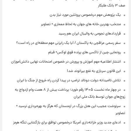
صف ۳ بانک طلبکار
یک پژوهش مهم درخصوص پروتئین مورد نیاز بدن
منتخب بهترین خانه های جهان به لحاظ معماری + تصاویر
قراردادهای نجومی به والیبال ایران هم رسید
سفر رسمی عراقچی به پاکستان / آیا یک رایزنی مهم منطقه‌ای در راه است؟
رونمایی چین از تاکسی های پرنده فوق لوکس+ فیلم
انتشار اطلاعیه مهم آموزش و پرورش در خصوص امتحانات نهایی دانش‌آموزان
این قانون سربازی به نفع بیرانوند شد!
تلاش ناامیدانه‌ دولت دونالد ترامپ در پیدا کردن راه خروج از جنگ با ایران
در چهار ماه نخست ۱۴۰۵ رقم خورد؛ پرداخت بیش از ۸ همت وام ازدواج به
زوج‌های جوان توسط بانک ملی ایران
سرنوشت عجیب این هتل بزرگ در ارمنستان که هرگز به بهره‌برداری نرسید +
تصاویر
ادعای جدید وزیر خزانه‌داری آمریکا درخصوص توافق برای بازگشایی تنگه هرمز