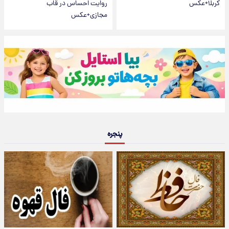
کربلا+عکس
روایت احساس در قاب
مجازی+عکس
پنجره