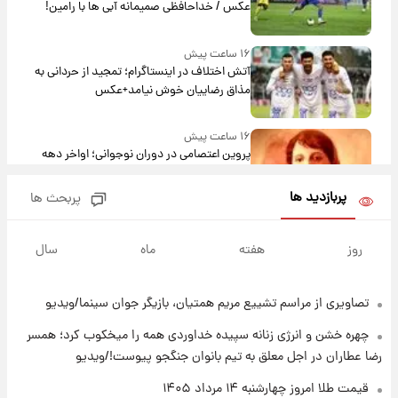
عکس / خداحافظی صمیمانه آبی ها با رامین!
۱۶ ساعت پیش
آتش اختلاف در اینستاگرام؛ تمجید از حردانی به
مذاق رضاییان خوش نیامد+عکس
۱۶ ساعت پیش
پروین اعتصامی در دوران نوجوانی؛ اواخر دهه
۱۲۹۰ شمسی
پربازدید ها
پربحث ها
۱۶ ساعت پیش
قدرت‌نمایی نظامی چین؛ بمب‌افکن حامل موشک
روز
هفته
ماه
سال
هسته‌ای در آسمان ظاهر شد
تصاویری از مراسم تشییع مریم همتیان، بازیگر جوان سینما/ویدیو
۱۷ ساعت پیش
رونالدو از گنجینه خودروهای لوکسش رونمایی
چهره خشن و انرژی زنانه سپیده خداوردی همه را میخکوب کرد؛ همسر
کرد
رضا عطاران در اجل معلق به تیم بانوان جنگجو پیوست!/ویدیو
۱۸ ساعت پیش
قیمت طلا امروز چهارشنبه ۱۴ مرداد ۱۴۰۵