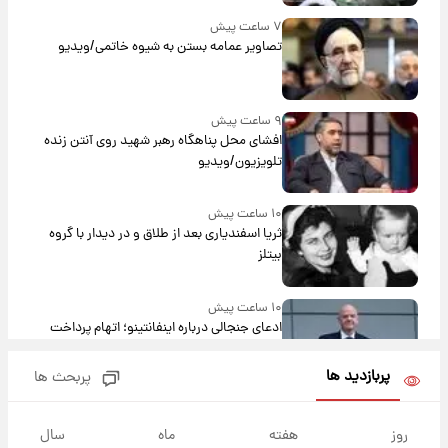
۷ ساعت پیش
تصاویر عمامه بستن به شیوه خاتمی/ویدیو
۹ ساعت پیش
افشای محل پناهگاه‌ رهبر شهید روی آنتن زنده
تلویزیون/ویدیو
۱۰ ساعت پیش
ثریا اسفندیاری بعد از طلاق و در دیدار با گروه
بیتلز
۱۰ ساعت پیش
ادعای جنجالی درباره اینفانتینو؛ اتهام پرداخت
پول به معشوقه با درآمد یوفا
پربازدید ها
پربحث ها
۱۰ ساعت پیش
هشدار درباره کمبود یک ماده معدنی؛ خطر
روز
هفته
ماه
سال
آلزایمر و زوال عقل افزایش می‌یابد؟