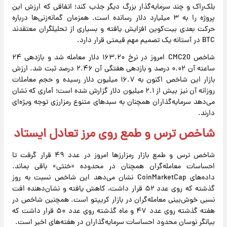
بلک‌راک و چند سرمایه‌گذار بزرگ دیگر جذب کند؛ اتفاقی که ارزش این
پروژه را به ۳ میلیارد دلار رسانده است. همزمان گمانه‌زنی‌ها درباره
حرکت بعدی بیت‌کوین افزایش یافته و بسیاری از تحلیلگران معتقدند
BTC در آستانه یک تصمیم مهم قیمتی قرار دارد.
شاخص CMC20 امروز در نرخ ۱۶۳.۲۰ دلار معامله شد و بازدهی ۲۴
ساعته آن ۰.۰۲ درصد و بازدهی هفتگی آن ۲.۴۶ درصد ثبت شد. ارزش
بازار این شاخص اکنون به ۱۶.۷ میلیون دلار رسیده و حجم معاملات
روزانه آن نیز بیش از ۲.۱ میلیون دلار گزارش شده است؛ آماری که نشان
می‌دهد سرمایه‌گذاران همچنان به سبدهای متنوع رمزارزی توجه ویژه‌ای
دارند.
شاخص ترس و طمع روی مرز تعادل ایستاد
شاخص ترس و طمع بازار رمزارزها امروز در عدد ۴۹ قرار گرفت تا
احساسات معامله‌گران همچنان در محدوده «خنثی» باقی بماند.
داده‌های CoinMarketCap نشان می‌دهد این شاخص نسبت به روز
گذشته که روی عدد ۵۲ قرار داشت، کاهش یافته و نشان‌دهنده افت
نسبی خوش‌بینی معامله‌گران در بازار کریپتو است. همچنین شاخص در
هفته گذشته روی عدد ۴۷ و ماه گذشته روی عدد ۵۰ قرار داشت که
بیانگر نوسان محدود احساسات سرمایه‌گذاران در هفته‌های اخیر است.