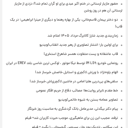
حضور مازیار لرستانی در ختم اکبر عبدی برای او گران تمام شد!/ دزدی از مازیار
لرستانی آن هم در روز روشن
دو دختر پیمان قاسم‌خانی، یکی از بهاره رهنما و دیگری از میترا ابراهیمی؛ در یک
قاب!
زمان‌بندی جدید شارژ کالابرگ مرداد ۱۴۰۵ اعلام شد
برای اولین بار؛ انتشار تصاویری از رهبر جدید انقلاب/ویدیو
قاب عاشقانه و پست متفاوت همسر شاهرخ استخری!
رونمایی خودرو IM LS۹ توسط نیکا موتور ، لوکس ترین شاسی بلند EREV در ایران
الهام پاوه‌نژاد با ورزش لاکچری و استایل خاصش خبرساز شد!
سلفی‌های پی‌درپی هلیا امامی در ماشین لاکچری‌اش خبرساز شد!
خط مقدم نابرابر روایت‌ها؛ مصائب دفاع از حریم افکار عمومی
تصاویر عمامه بستن به شیوه خاتمی/ویدیو
پیام دکتر بیگدلی، مدیرعامل بانک گردشگری به مناسبت روز خبرنگار
ترفند عجیب این زن برای ماهیگیری، موجب حیرت کاربران شد+ فیلم
این سکانس نزدیک بود جان سیروس گرجستانی را بگیرد + فیلم