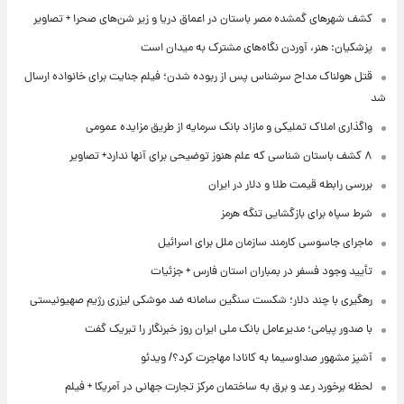
کشف شهرهای گمشده مصر باستان در اعماق دریا و زیر شن‌های صحرا + تصاویر
پزشکیان: هنر، آوردن نگاه‌های مشترک به میدان است
قتل هولناک مداح سرشناس پس از ربوده شدن؛ فیلم جنایت برای خانواده ارسال
شد
واگذاری املاک تملیکی و مازاد بانک سرمایه از طریق مزایده عمومی
۸ کشف باستان شناسی که علم هنوز توضیحی برای آنها ندارد+ تصاویر
بررسی رابطه قیمت طلا و دلار در ایران
شرط سپاه برای بازگشایی تنگه هرمز
ماجرای جاسوسی کارمند سازمان ملل برای اسرائیل
تأیید وجود فسفر در بمباران استان فارس + جزئیات
رهگیری با چند دلار؛ شکست سنگین سامانه ضد موشکی لیزری رژیم صهیونیستی
با صدور پیامی؛ مدیرعامل بانک ملی ایران روز خبرنگار را تبریک گفت
آشپز مشهور صداوسیما به کانادا مهاجرت کرد؟/ ویدئو
لحظه برخورد رعد و برق به ساختمان مرکز تجارت جهانی در آمریکا + فیلم