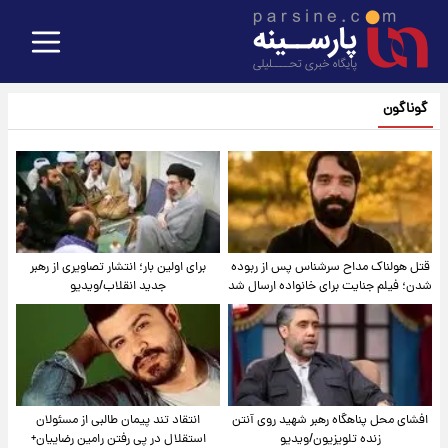
گوناگون
قتل هولناک مداح سرشناس پس از ربوده
برای اولین بار؛ انتشار تصاویری از رهبر
شدن؛ فیلم جنایت برای خانواده ارسال شد
جدید انقلاب/ویدیو
افشای محل پناهگاه‌ رهبر شهید روی آنتن
انتقاد تند پیمان طالبی از مسئولان
زنده تلویزیون/ویدیو
استقلال در پی رفتن رامین رضاییان+