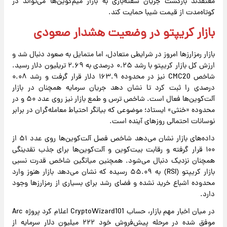
معتقدند بازگشت جریان سفته‌بازی به بازار میم‌کوین‌ها می‌تواند در
کوتاه‌مدت از قیمت شیبا حمایت کند.
بازار کریپتو در وضعیت هشدار صعودی
بازار رمزارزها امروز در شرایطی متعادل، اما متمایل به صعود دنبال شد و
ارزش کل بازار کریپتو با رشد ۰.۲۵ درصدی به ۲.۶۹ تریلیون دلار رسید.
شاخص CMC20 نیز در محدوده ۱۶۳.۹ دلار قرار گرفت و رشد ۰.۰۸
درصدی را ثبت کرد تا نشان دهد جریان سرمایه همچنان در بازار
آلت‌کوین‌ها فعال است. شاخص ترس و طمع بازار نیز روی عدد ۵۰ و در
محدوده «خنثی» ایستاد؛ موضوعی که بیانگر احتیاط معامله‌گران در برابر
نوسانات احتمالی روزهای آینده است.
داده‌های بازار نشان می‌دهد شاخص فصل آلت‌کوین‌ها روی عدد ۵۱ از
۱۰۰ قرار گرفته و رقابت بیت‌کوین و آلت‌کوین‌ها برای جذب نقدینگی
همچنان نزدیک دنبال می‌شود. همچنین میانگین شاخص قدرت نسبی
بازار کریپتو (RSI) به ۵۵.۰۹ رسیده که نشان می‌دهد بازار هنوز وارد
محدوده اشباع خرید نشده و فضای رشد برای بسیاری از رمزارزها وجود
دارد.
در میان اخبار مهم بازار، حساب CryptoWizard101 اعلام کرد پروژه Arc
موفق شده در مرحله پیش‌فروش خود ۲۲۲ میلیون دلار سرمایه از