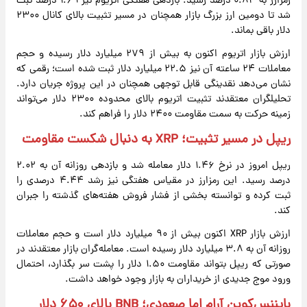
رمزارز به ۰.۸۳ درصد رسید. بازدهی هفتگی اتریوم نیز ۱.۶۹ درصد ثبت
شد تا دومین ارز بزرگ بازار همچنان در مسیر تثبیت بالای کانال ۲۳۰۰
دلار باقی بماند.
ارزش بازار اتریوم اکنون به بیش از ۲۷۹ میلیارد دلار رسیده و حجم
معاملات ۲۴ ساعته آن نیز ۲۲.۵ میلیارد دلار ثبت شده است؛ رقمی که
نشان می‌دهد نقدینگی قابل توجهی همچنان در این پروژه جریان دارد.
تحلیلگران معتقدند تثبیت اتریوم بالای محدوده ۲۳۰۰ دلار می‌تواند
زمینه حرکت به سمت مقاومت ۲۴۰۰ دلار را فراهم کند.
ریپل در مسیر تثبیت؛ XRP به دنبال شکست مقاومت
ریپل امروز در نرخ ۱.۴۶ دلار معامله شد و بازدهی روزانه آن به ۲.۰۲
درصد رسید. این رمزارز در مقیاس هفتگی نیز رشد ۴.۴۴ درصدی را
ثبت کرده و توانسته بخشی از فشار فروش هفته‌های گذشته را جبران
کند.
ارزش بازار XRP اکنون بیش از ۹۰ میلیارد دلار است و حجم معاملات
روزانه آن به ۳.۸ میلیارد دلار رسیده است. معامله‌گران بازار معتقدند در
صورتی که ریپل بتواند مقاومت ۱.۵۰ دلار را پشت سر بگذارد، احتمال
ورود موج جدیدی از خریداران به بازار وجود خواهد داشت.
بایننس‌کوین آرام اما صعودی؛ BNB بالای ۶۵۰ دلار