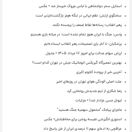
استایل سحر دولتشاهی با لباس چروک خبرساز شد + عکس
سخنگوی ارتش: نظم ایرانی در تنگه هرمز بازگشت‌ناپذیر است
رهبر انقلاب: رسانه‌ها نقاط ضعف را برجسته نکنند
ونس: جنگ با ایران هنوز تمام نشده است؛ در میانه بازی هستیم
پزشکیان: تا آخر پای تصمیمات رهبر انقلاب ایستاده‌ایم
ارزش سهام عدالت برای امروز ۱۷ مرداد ۱۴۰۵ + جدول
بهترین تعمیرگاه گیربکس اتوماتیک جیلی در تهران کدام است؟
آخرین خبر از پرونده کلثوم اکبری
علت اصلی آلودگی هوای تهران در روزهای اخیر
رضا شکاری از تیم جدیدش رونمایی کرد
لیونل مسی عزادار شد! + جزئیات
ماجرای پیامک "مشمول سهمیه جنگ هستید"
استوری انگیزشی نفیسه روشن برای مخاطبانش+ عکس
عراقچی به ادعای سهم ۱۱ درصدی ایران از خزر پاسخ داد