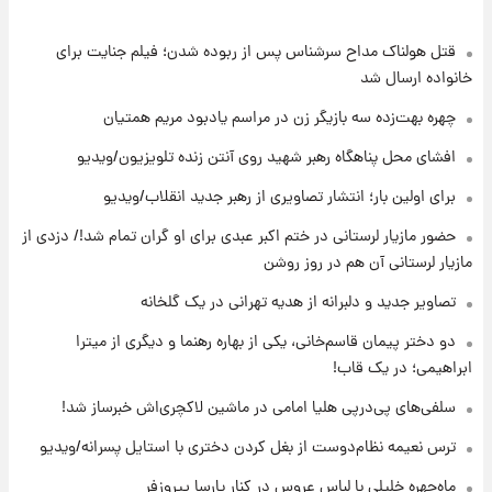
قتل هولناک مداح سرشناس پس از ربوده شدن؛ فیلم جنایت برای
۱۰ ساعت پیش
انتقاد تند پیمان طالبی از مسئولان استقلال در
خانواده ارسال شد
پی رفتن رامین رضاییان+ عکس
چهره بهت‌زده سه بازیگر زن در مراسم یادبود مریم همتیان
۱۱ ساعت پیش
افشای محل پناهگاه‌ رهبر شهید روی آنتن زنده تلویزیون/ویدیو
قیمت گوشت گوساله و گوسفند امروز شنبه ۱۷
برای اولین بار؛ انتشار تصاویری از رهبر جدید انقلاب/ویدیو
مرداد ۱۴۰۵ +جدول
حضور مازیار لرستانی در ختم اکبر عبدی برای او گران تمام شد!/ دزدی از
۱۱ ساعت پیش
مازیار لرستانی آن هم در روز روشن
با قدرتمندترین و بادوام ترین تانک جهان آشنا
شوید+ فیلم
تصاویر جدید و دلبرانه از هدیه تهرانی در یک گلخانه
دو دختر پیمان قاسم‌خانی، یکی از بهاره رهنما و دیگری از میترا
۱۲ ساعت پیش
ابراهیمی؛ در یک قاب!
قیمت طلا ۱۸عیار امروز شنبه ۱۷ مرداد ۱۴۰۵
+جدول
سلفی‌های پی‌درپی هلیا امامی در ماشین لاکچری‌اش خبرساز شد!
ترس نعیمه نظام‌دوست از بغل کردن دختری با استایل پسرانه/ویدیو
۱۲ ساعت پیش
قیمت محصولات ایران‌خودرو و سایپا امروز شنبه
ماه‌چهره خلیلی با لباس عروس در کنار پارسا پیروزفر