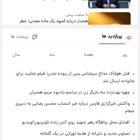
۸ ساعت پیش
هشدار درباره کمبود یک ماده معدنی؛ خطر
آلزایمر و زوال عقل افزایش می‌یابد؟
پربازدید ها
پربحث ها
۸ ساعت پیش
انتقاد تند پیمان طالبی از مسئولان استقلال در
روز
هفته
ماه
سال
پی رفتن رامین رضاییان+ عکس
قتل هولناک مداح سرشناس پس از ربوده شدن؛ فیلم جنایت برای
۸ ساعت پیش
قیمت گوشت گوساله و گوسفند امروز شنبه ۱۷
خانواده ارسال شد
مرداد ۱۴۰۵ +جدول
چهره بهت‌زده سه بازیگر زن در مراسم یادبود مریم همتیان
۹ ساعت پیش
واکنش خبرگزاری فارس درباره خبر انتصاب محسن رضایی به دبیری
با قدرتمندترین و بادوام ترین تانک جهان آشنا
شعام
شوید+ فیلم
افشای محل پناهگاه‌ رهبر شهید روی آنتن زنده تلویزیون/ویدیو
۱۰ ساعت پیش
تصاویر جدید و دلبرانه از هدیه تهرانی در یک گلخانه
قیمت طلا ۱۸عیار امروز شنبه ۱۷ مرداد ۱۴۰۵