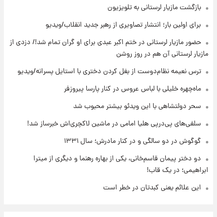
+جدول
بازگشت مازیار لرستانی به تلویزیون
برای اولین بار؛ انتشار تصاویری از رهبر جدید انقلاب/ویدیو
۱۰ ساعت پیش
حضور مازیار لرستانی در ختم اکبر عبدی برای او گران تمام شد!/ دزدی از
قیمت محصولات ایران‌خودرو و سایپا امروز شنبه
۱۷ مرداد ۱۴۰۵
مازیار لرستانی آن هم در روز روشن
ترس نعیمه نظام‌دوست از بغل کردن دختری با استایل پسرانه/ویدیو
۱ روز پیش
یک پیش ‌بینی مهم برای قیمت دلار، طلا و سکه
ماه‌چهره خلیلی با لباس عروس در کنار پارسا پیروزفر
شنبه ۱۷ مرداد ۱۴۰۵
سحر دولتشاهی با این ویدئو بیشتر محبوب شد
سلفی‌های پی‌درپی هلیا امامی در ماشین لاکچری‌اش خبرساز شد!
گوگوش در دو سالگی و در کنار مادرش؛ سال ۱۳۳۱
دو دختر پیمان قاسم‌خانی، یکی از بهاره رهنما و دیگری از میترا
ابراهیمی؛ در یک قاب!
این علائم یعنی کبدتان در خطر است