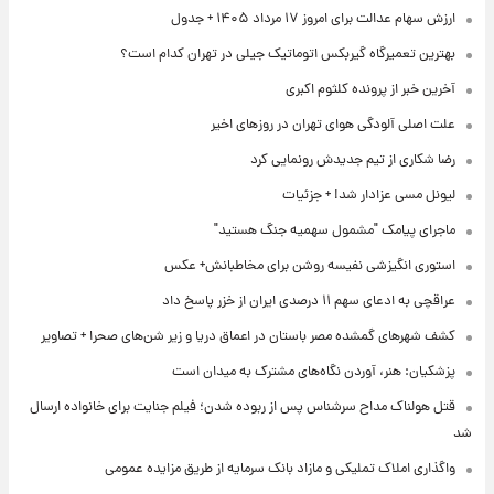
ارزش سهام عدالت برای امروز ۱۷ مرداد ۱۴۰۵ + جدول
بهترین تعمیرگاه گیربکس اتوماتیک جیلی در تهران کدام است؟
آخرین خبر از پرونده کلثوم اکبری
علت اصلی آلودگی هوای تهران در روزهای اخیر
رضا شکاری از تیم جدیدش رونمایی کرد
لیونل مسی عزادار شد! + جزئیات
ماجرای پیامک "مشمول سهمیه جنگ هستید"
استوری انگیزشی نفیسه روشن برای مخاطبانش+ عکس
عراقچی به ادعای سهم ۱۱ درصدی ایران از خزر پاسخ داد
کشف شهرهای گمشده مصر باستان در اعماق دریا و زیر شن‌های صحرا + تصاویر
پزشکیان: هنر، آوردن نگاه‌های مشترک به میدان است
قتل هولناک مداح سرشناس پس از ربوده شدن؛ فیلم جنایت برای خانواده ارسال
شد
واگذاری املاک تملیکی و مازاد بانک سرمایه از طریق مزایده عمومی