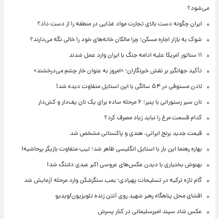
می‌شود؟
ایران چگونه دست بالای تجارت مواد غذایی در منطقه را از دست داد؟
شوک به بازار اجاره مسکن؛ چرا مالکان خانه‌های خود را خالی نگه می‌دارند؟
۱۱ سناتور آمریکا علیه ادامه جنگ با ایران وارد عمل شدند
تأکید جهانگیر بر نقش خبرنگاران؛ «امروز به عنوان خار چشم می‌درخشند»
لادن مستوفی در ۵۴ سالگی با این استایل متفاوت دیده شد!
نان سیر رستورانی با پنیر؛ ۶ مرحله ساده برای یک نان پف‌دار و کش‌دار
کدام قسمت مرغ را نباید زیاد مصرف کرد؟
قیمت جدید برنج ایرانی، هندی و پاکستانی مشخص شد
بهاره رهنما این بار با استایل انگلیسی ظاهر شد؛ تیپ متفاوت بازیگر پرحاشیه!
بهنوش بختیاری با دیدن عکس‌های عروسی اکبر عبدی دلتنگ شد!
گام تازه ترکیه در تسلیحات پهپادی؛ بمب سنگرشکن وارد مرحله آزمایش شد
افشای محل پناهگاه‌ رهبر شهید روی آنتن زنده تلویزیون/ویدیو
عکس شاد سپند امیرسلیمانی در کنار پسرش