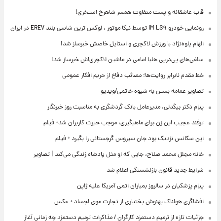
قاب عاشقانه و پست متفاوت همسر شاهرخ استخری!
رونمایی خودرو IM LS۹ توسط نیکا موتور ، لوکس ترین شاسی بلند EREV در ایران
الهام پاوه‌نژاد با ورزش لاکچری و استایل خاصش خبرساز شد!
سلفی‌های پی‌درپی هلیا امامی در ماشین لاکچری‌اش خبرساز شد!
خط مقدم نابرابر روایت‌ها؛ مصائب دفاع از حریم افکار عمومی
تصاویر عمامه بستن به شیوه خاتمی/ویدیو
پیام دکتر بیگدلی، مدیرعامل بانک گردشگری به مناسبت روز خبرنگار
ترفند عجیب این زن برای ماهیگیری، موجب حیرت کاربران شد+ فیلم
این سکانس نزدیک بود جان سیروس گرجستانی را بگیرد + فیلم
خانه مجلل محمد صلاح، جایی که او مثل پادشاه زندگی می‌کند | تصاویر
شرایط جدید قانون بازنشستگی اعلام شد
پیام پزشکیان در سالروز بمباران اتمی آمریکا علیه ژاپن
افشاگری هولناک بهنوش بختیاری از تجارت موی اجساد + عکس
جزئیات تازه از ترمیم دستمزد کارگران / مذاکرات ترمیم دستمزد چه زمانی آغاز