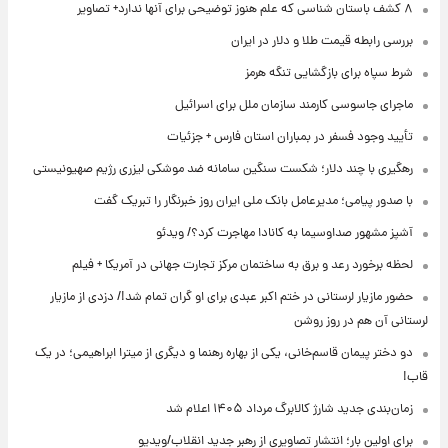
۸ کشف باستان شناسی که علم هنوز توضیحی برای آنها ندارد+ تصاویر
بررسی رابطه قیمت طلا و دلار در ایران
شرط سپاه برای بازگشایی تنگه هرمز
ماجرای جاسوسی کارمند سازمان ملل برای اسرائیل
تأیید وجود فسفر در بمباران استان فارس + جزئیات
رهگیری با چند دلار؛ شکست سنگین سامانه ضد موشکی لیزری رژیم صهیونیستی
با صدور پیامی؛ مدیرعامل بانک ملی ایران روز خبرنگار را تبریک گفت
آشپز مشهور صداوسیما به کانادا مهاجرت کرد؟/ ویدئو
لحظه برخورد رعد و برق به ساختمان مرکز تجارت جهانی در آمریکا + فیلم
حضور مازیار لرستانی در ختم اکبر عبدی برای او گران تمام شد!/ دزدی از مازیار
لرستانی آن هم در روز روشن
دو دختر پیمان قاسم‌خانی، یکی از بهاره رهنما و دیگری از میترا ابراهیمی؛ در یک
قاب!
زمان‌بندی جدید شارژ کالابرگ مرداد ۱۴۰۵ اعلام شد
برای اولین بار؛ انتشار تصاویری از رهبر جدید انقلاب/ویدیو