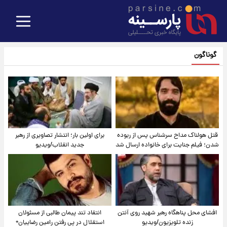
گوناگون
قتل هولناک مداح سرشناس پس از ربوده
برای اولین بار؛ انتشار تصاویری از رهبر
شدن؛ فیلم جنایت برای خانواده ارسال شد
جدید انقلاب/ویدیو
افشای محل پناهگاه‌ رهبر شهید روی آنتن
انتقاد تند پیمان طالبی از مسئولان
زنده تلویزیون/ویدیو
استقلال در پی رفتن رامین رضاییان+