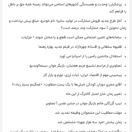
پزشکیان: وحدت و همبستگی کشورهای اسلامی می‌تواند زمینه غلبه حق بر باطل
را فراهم کند
آغاز طرح جدید فروش مشارکت در تولید سایپا؛ نام خودرو، مبلغ پیش پرداخت و
زمان تحویل | سود مشارکت چند درصد است؟
سامانه‌های تامین اجتماعی ممکن است قطع و یا مختل شوند + جزئیات
فقیهه سلطانی و افسانه چهره‌آزاد در فیلم جدید بهاره رهنما
استقلال جانشین رامین را از اسپانیا می آورد
تصاویری از مراسم تشییع مریم همتیان، بازیگر جوان سینما/ویدیو
پیشبینی مهم از اقتصاد ایران: ثبات ارزی، تورم و بازار کار
آقای مجریِ دوران کودکی خیلی‌ها با یک پست متفاوت؛ «غمگینم بسیار زیاد»!
تغییر زمان شارژ اعتبار کالابرگ از این ماه
تیپ گل‌گلی خانم بازیگر جوان در جشن نفس | تصاویر
مهلت معافیت این مشمولان وظیفه تمدید شد
زمان پخش «مرد سه هزار چهره» مشخص شد
بنگاه‌داری و تملک هزاران واحد مسکونی ریشه اصلی بحران در بازار مسکن است