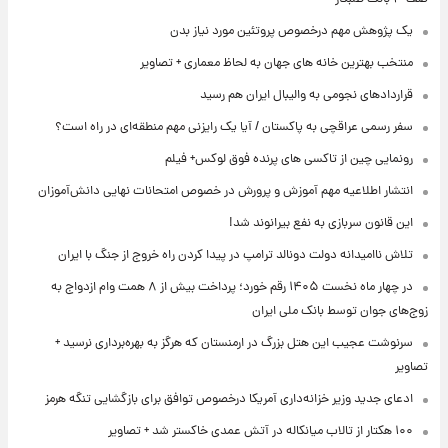
یک پژوهش مهم درخصوص پروتئین مورد نیاز بدن
منتخب بهترین خانه های جهان به لحاظ معماری + تصاویر
قراردادهای نجومی به والیبال ایران هم رسید
سفر رسمی عراقچی به پاکستان / آیا یک رایزنی مهم منطقه‌ای در راه است؟
رونمایی چین از تاکسی های پرنده فوق لوکس+ فیلم
انتشار اطلاعیه مهم آموزش و پرورش در خصوص امتحانات نهایی دانش‌آموزان
این قانون سربازی به نفع بیرانوند شد!
تلاش ناامیدانه‌ دولت دونالد ترامپ در پیدا کردن راه خروج از جنگ با ایران
در چهار ماه نخست ۱۴۰۵ رقم خورد؛ پرداخت بیش از ۸ همت وام ازدواج به
زوج‌های جوان توسط بانک ملی ایران
سرنوشت عجیب این هتل بزرگ در ارمنستان که هرگز به بهره‌برداری نرسید +
تصاویر
ادعای جدید وزیر خزانه‌داری آمریکا درخصوص توافق برای بازگشایی تنگه هرمز
۱۰۰ هکتار از تالاب میانکاله در آتش عمدی خاکستر شد + تصاویر