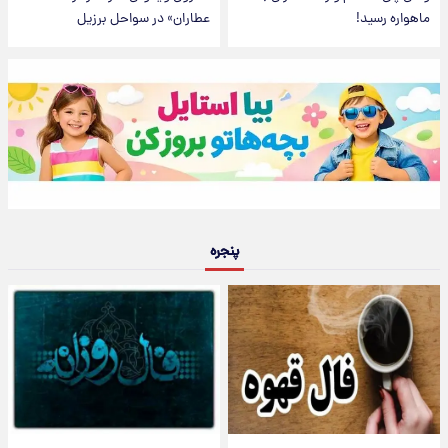
ماهواره رسید!
عطاران» در سواحل برزیل
پنجره