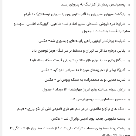
پرسپولیس پیش از آغاز لیگ به پیروزی رسید
بازگشت مهران غفوریان به قاب تلویزیون با سریالی نوستالژیک + فیلم
شرایط تازه فروش اقساطی سایپا اعلام شد؛ شاهین، کوییک، اطلس، سهند و
ساینا با اقساط بلندمدت + جدول
قابلیت پرطرفدار آیفون راهی رایانه‌های ویندوزی شد+ عکس
بقایی درباره مذاکرات تهران و مسقط بر سر تنگه هرمز توضیح داد
سیگنال‌های جدید برای بازار طلا؛ پیش‌بینی قیمت سکه و طلا فردا
آمریکا برخی از تحریم‌های مربوط به سپاه را لغو کرد + عکس
قدرت نمایی نوید محمدزاده به سبک بروس لی + عکس
ارزش سهام عدالت برای امروز چهارشنبه ۱۴ مرداد + جدول
محسن مسلمان رسما پرسپولیسی شد
اشک های پائولو مالدینی در مراسم هم بازی قدیمی اش فرانکو بارزی + فیلم
پست مفهومی جدید پویا امینی وایرال شد + عکس
پشت پرده‌ مسدودی حساب شرکت ملی نفت / از ضمانت صندوق بازنشستگی تا
صف ۳ بانک طلبکار