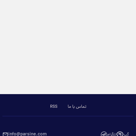
تماس با ما
RSS
info@parsine.com
گپ
تلگرام