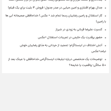
جدال بهرام افشاری و امین حیایی در صدر جدول؛ فروش ۴ بلیت برای یک فیلم!
کار استقلال و رامین رضاییان رسما تمام شد + عکس / خداحافظی صمیمانه آبی ها
با رامین!
کنسرت علیرضا قربانی به زودی در شیراز
حضور پرقدرت یک خارجی در تمرینات استقلال +عکس
آتش اختلاف در اینستاگرام؛ تمجید از حردانی به مذاق رضاییان خوش
نیامد+عکس
توضیحات یک متخصص درباره تبلیغات اینستاگرامی خداحافظی با عینک بعد از
۵۰ سالگی؛ واقعیت یا شایعه؟