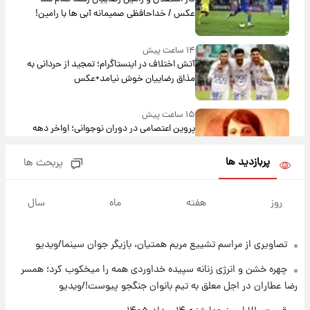
عکس / خداحافظی صمیمانه آبی ها با رامین!
۱۴ ساعت پیش
آتش اختلاف در اینستاگرام؛ تمجید از حردانی به
مذاق رضاییان خوش نیامد+عکس
۱۵ ساعت پیش
پروین اعتصامی در دوران نوجوانی؛ اواخر دهه
۱۲۹۰ شمسی
پربازدید ها
پربحث ها
۱۵ ساعت پیش
قدرت‌نمایی نظامی چین؛ بمب‌افکن حامل موشک
روز
هفته
ماه
سال
هسته‌ای در آسمان ظاهر شد
تصاویری از مراسم تشییع مریم همتیان، بازیگر جوان سینما/ویدیو
۱۵ ساعت پیش
رونالدو از گنجینه خودروهای لوکسش رونمایی
چهره خشن و انرژی زنانه سپیده خداوردی همه را میخکوب کرد؛ همسر
کرد
رضا عطاران در اجل معلق به تیم بانوان جنگجو پیوست!/ویدیو
۱۷ ساعت پیش