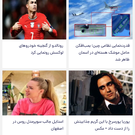
قدرت‌نمایی نظامی چین؛ بمب‌افکن
رونالدو از گنجینه خودروهای
حامل موشک هسته‌ای در آسمان
لوکسش رونمایی کرد
ظاهر شد
پوریا پورسرخ با این گریم جذابیتش
استایل جالب سوپرمدل روس در
را از دست داد + عکس
اصفهان