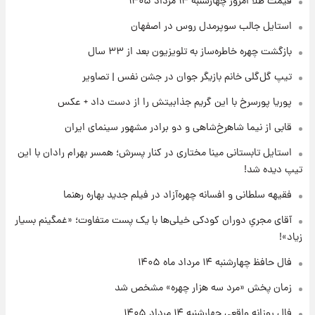
قیمت طلا امروز چهارشنبه ۱۴ مرداد ۱۴۰۵
قیمت دلار در بازار آزاد امروز چهارشنبه ۱۴ مرداد
استایل جالب سوپرمدل روس در اصفهان
۱۴۰۵/ نرخ‌ها ثابت ماند؟ +جدول
بازگشت چهره خاطره‌ساز به تلویزیون بعد از ۳۳ سال
۱۷ ساعت پیش
تیپ گل‌گلی خانم بازیگر جوان در جشن نفس | تصاویر
علی مطهری: اجرای کامل تفاهم‌نامه اسلام‌آباد،
پیروزی بزرگ‌تری برای ایران است
پوریا پورسرخ با این گریم جذابیتش را از دست داد + عکس
قابی از نیما شاهرخ‌شاهی و دو برادر مشهور سینمای ایران
۱۸ ساعت پیش
واکنش تند تاکر کارلسون به حمله آمریکا به
استایل تابستانی مینا مختاری در کنار پسرش؛ همسر بهرام رادان با این
مدرسه میناب؛ «باید سیلی محکمی به صورت
تیپ دیده شد!
ترامپ زد»
فقیهه سلطانی و افسانه چهره‌آزاد در فیلم جدید بهاره رهنما
۱۸ ساعت پیش
قیمت طلا و سکه امروز چهارشنبه ۱۴ مرداد
آقای مجریِ دوران کودکی خیلی‌ها با یک پست متفاوت؛ «غمگینم بسیار
۱۴۰۵/کاهش قیمت طلا و سکه
زیاد»!
فال حافظ چهارشنبه ۱۴ مرداد ماه ۱۴۰۵
زمان پخش «مرد سه هزار چهره» مشخص شد
فال روزانه واقعی چهارشنبه ۱۴ مرداد ۱۴۰۵