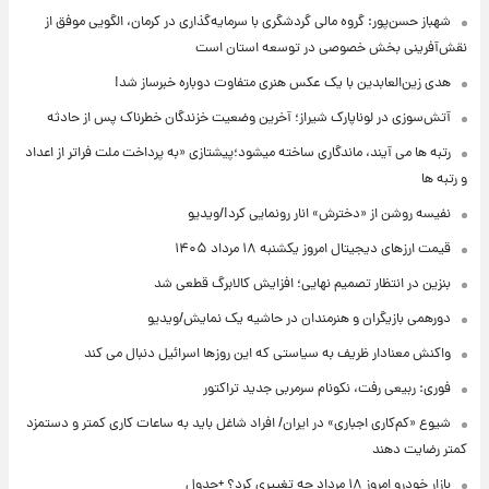
شهباز حسن‌پور: گروه مالی گردشگری با سرمایه‌گذاری در کرمان، الگویی موفق از
نقش‌آفرینی بخش خصوصی در توسعه استان است
هدی زین‌العابدین با یک عکس هنری متفاوت دوباره خبرساز شد!
آتش‌سوزی در لوناپارک شیراز؛ آخرین وضعیت خزندگان خطرناک پس از حادثه
رتبه ها می آیند، ماندگاری ساخته میشود؛پیشتازی «به پرداخت ملت فراتر از اعداد
و رتبه ها
نفیسه روشن از «دخترش» انار رونمایی کرد!/ویدیو
قیمت ارزهای دیجیتال امروز یکشنبه ۱۸ مرداد ۱۴۰۵
بنزین در انتظار تصمیم نهایی؛ افزایش کالابرگ قطعی شد
دورهمی بازیگران و هنرمندان در حاشیه یک نمایش/ویدیو
واکنش معنادار ظریف به سیاستی که این روزها اسرائیل دنبال می کند
فوری: ربیعی رفت، نکونام سرمربی جدید تراکتور
شیوع «کم‌کاری اجباری» در ایران/ افراد شاغل باید به ساعات کاری کمتر و دستمزد
کمتر رضایت دهند
بازار خودرو امروز ۱۸ مرداد چه تغییری کرد؟ +جدول