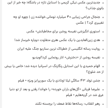
جدیدترین عکس نیکی کریمی با استایل تازه در باشگاه؛ چه خبر از این
بانوی جذاب؟
۲۲ ساعت پیش
ارزش سهام عدالت برای امروز ۱۷ مرداد ۱۴۰۵ +
جنجال جراحی زیبایی ۴۰ میلیارد تومانی خواننده زن | چهره او چه
جدول
تغییری کرد؟ | عکس
استوری انگیزشی نفیسه روشن برای مخاطبانش+ عکس
۲۳ ساعت پیش
لیونل مسی عزادار شد! + جزئیات
هدی زین‌العابدین با یک عکس هنری متفاوت دوباره خبرساز شد!
روایت رسانه انگلیسی از خطرناک ترین سناریو جنگ علیه ایران
نفیسه روشن از «دخترش» انار رونمایی کرد!/ویدیو
الهام حمیدی با این استایل رنگارنگ در اسپانیا دیده شد؛ خاص یا بیش
از حد شلوغ؟
جشن تولد ۴۳ سالگی لیلا اوتادی با یک سورپرایز ویژه + فیلم
علیرضا قربانی «گل‌های باران خورده» را خواند/ رفتی و بعد از تو دنیا
غرق شد در گریه‌هایم + فیلم
رهبر انقلاب: رسانه‌ها نقاط ضعف را برجسته نکنند