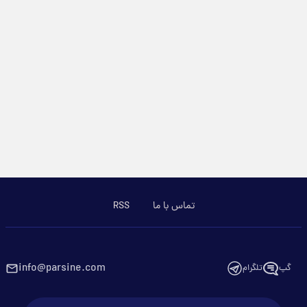
تماس با ما
RSS
info@parsine.com
گپ
تلگرام