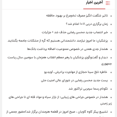
آخرین اخبار
تاثیر شگفت انگیز مصرف تخم‌مرغ بر بهبود حافظه
زمان برگزاری دربی ۱۰۷ اعلام شد؟
خبر انتصاب جدید محسن رضایی حذف شد + جزئیات
پزشکیان: ما امروز نیازمند دانشمندانی هستیم که گره از مشکلات جامعه بگشایند
هشدار جدی همتی در خصوص ممنوعیت اضافه ‌برداشت بانک‌ها
دیدار و گفت‌وگوی پزشکیان با رهبر معظم انقلاب همزمان با سومین سال ریاست
جمهوری
⁨ خاطره تلخ سینا حجازی از مهاجرت برادرش../ویدیو
پست جدید محسن رضایی در شورای عالی امنیت ملی
نکونام رسما سرمربی تراکتور شد
هشدار در خصوص جراحی های زیبایی: از بازار سیاه و مواد فله ای تا جراحی های
زیر زمینی
تشییع پیکر کاوه کاویان ، صبح امروز در قطعه هنرمندان برگزار شد/حضور جمعی از