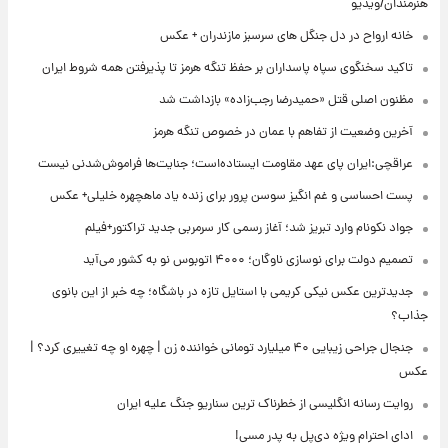
هنرمندان/ویدیو
خانه ارواح در دل جنگل های سرسبز مازندران + عکس
تاکید سخنگوی سپاه پاسداران بر حفظ تنگه هرمز تا پذیرفتن همه شروط ایران
مظنون اصلی قتل «حمیدرضا رجب‌زاده» بازداشت شد
آخرین وضعیت از تفاهم با عمان در خصوص تنگه هرمز
عراقچی:ایران پای عهد مقاومت ایستاده‌است؛ جنایت‌ها فراموش‌شدنی نیست
پست احساسی و غم انگیز سوسن پرور برای زنده یاد ماهچهره خلیلی+ عکس
جواد نکونام وارد تبریز شد؛ آغاز رسمی کار سرمربی جدید تراکتور+فیلم
تصمیم دولت برای نوسازی ناوگان؛ ۴۰۰۰ اتوبوس نو به کشور می‌آید
جدیدترین عکس نیکی کریمی با استایل تازه در باشگاه؛ چه خبر از این بانوی
جذاب؟
جنجال جراحی زیبایی ۴۰ میلیارد تومانی خواننده زن | چهره او چه تغییری کرد؟ |
عکس
روایت رسانه انگلیسی از خطرناک ترین سناریو جنگ علیه ایران
ادای احترام ویژه دی‌پل به پدر مسی!