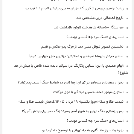
روایت رامین پرچمی از کاری که مهران مدیری برایش انجام داد/ویدیو
تاریخ احتمالی دربی مشخص شد
خواستگار ۵۰ساله شاهدخت لئونور بازداشت شد
انسان‌های «سگ‌سر» چه کسانی بودند؟
نخستین تصویر لیونل مسی بعد از مرگ پدر+عکس و فیلم
سلفی دیدنی نیوشا ضیغمی و دخترش؛ بهترین حال جهان را دارم!
الهام حمیدی با این استایل رنگارنگ در اسپانیا دیده شد؛ خاص یا بیش از حد
شلوغ؟
بحران معتادان متجاهر در تهران؛ چرا زنان در شرایط جنگ آسیب‌پذیرترند؟
استوری مرموز محمدحسین میثاقی با موی بازکات
قیمت طلا و سکه امروز یکشنبه ۱۸ مرداد ۱۴۰۵/کاهش قیمت طلا و سکه
پس‌لرزه‌های جنگ ایران به شرق آسیا رسید؛ زنگ خطر برای ارتش آمریکا
انسان‌های «سگ‌سر» چه کسانی بودند؟
بهاره رهنما راز ماندگاری هدیه تهرانی را توضیح داد/ویدیو