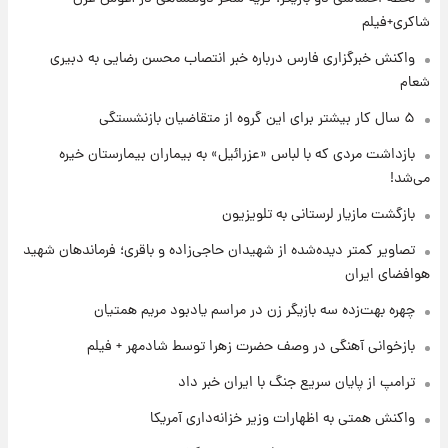
قیمت خودروهای سایپا تغییر کرد؛ لیست قیمت
شاکری+فیلم
جمعه ۱۶ مرداد منتشر شد
واکنش خبرگزاری فارس درباره خبر انتصاب محسن رضایی به دبیری
شعام
۱ روز پیش
جدول قیمت ایران‌خودرو امروز جمعه ۱۶ مرداد؛
۵ سال کار بیشتر برای این گروه از متقاضیان بازنشستگی
قیمت‌ها تغییر کرد
بازداشت مردی که با لباس «عزرائیل» به بیماران بیمارستان خیره
می‌شد!
۱ روز پیش
قیمت طلا و سکه امروز جمعه ۱۶ مرداد ۱۴۰۵
بازگشت مازیار لرستانی به تلویزیون
+جدول
تصاویر کمتر دیده‌شده از شهیدان حاجی‌زاده و باقری؛ فرماندهان شهید
هوافضای ایران
۱ روز پیش
پشت پرده عکس جدید ترامپ؛ مقام آمریکایی
چهره بهت‌زده سه بازیگر زن در مراسم یادبود مریم همتیان
درباره وضعیت او چه گفت؟
بازخوانی آهنگی در وصف حضرت زهرا توسط شادمهر + فیلم
۱ روز پیش
ترامپ از پایان سریع جنگ با ایران خبر داد
یک پیش‌بینی مهم از آینده بازار طلا
واکنش همتی به اظهارات وزیر خزانه‌داری آمریکا