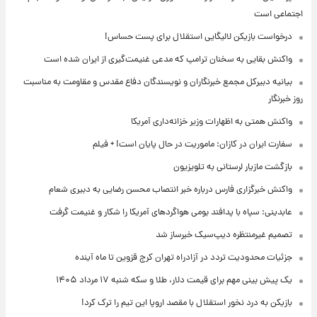
اجتماعی است
درخواست بازیکن لالیگایی استقلال برای پست حساس!
واکنش بقایی به سخنان ترامپ که مدعی غنیمت‌گیری از ایران شده است
بیانیه دبیرکل مجمع خبرنگاران و نویسندگان دفاع مقدس و مقاومت به مناسبت
روز خبرنگار
واکنش همتی به اظهارات وزیر خزانه‌داری آمریکا
سفارت ایران در کازان: ماموریت در حال پایان است! + فیلم
بازگشت مازیار لرستانی به تلویزیون
واکنش خبرگزاری فارس درباره خبر انتصاب محسن رضایی به دبیری شعام
عابدینی: سپاه با پدافند بومی هواگردهای آمریکا را شکار و غنیمت گرفت
تصمیم غیرمنتظره دیپ‌سیک خبرساز شد
جزئیات محدودیت تردد در آزادراه تهران کرج قزوین تا ماه آینده
یک پیش ‌بینی مهم برای قیمت دلار، طلا و سکه شنبه ۱۷ مرداد ۱۴۰۵
بازیکن به درد نخور استقلال با مقصد اروپا این تیم را ترک کرد!