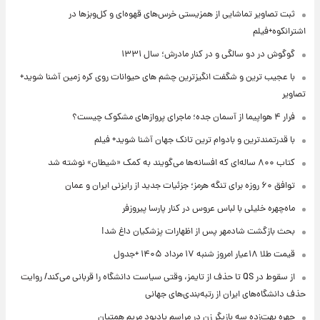
ثبت تصاویر تماشایی از همزیستی خرس‌های قهوه‌ای و کل‌وبزها در
اشترانکوه+فیلم
گوگوش در دو سالگی و در کنار مادرش؛ سال ۱۳۳۱
با عجیب ترین و شگفت انگیزترین چشم های حیوانات روی کره زمین آشنا شوید+
تصاویر
فرار ۴ هواپیما از آسمان جده؛ ماجرای پروازهای مشکوک چیست؟
با قدرتمندترین و بادوام ترین تانک جهان آشنا شوید+ فیلم
کتاب ۸۰۰ ساله‌ای که افسانه‌ها می‌گویند به کمک «شیطان» نوشته شد
توافق ۶۰ روزه برای تنگه هرمز؛ جزئیات جدید از رایزنی ایران و عمان
ماه‌چهره خلیلی با لباس عروس در کنار پارسا پیروزفر
بحث بازگشت شادمهر پس از اظهارات پزشکیان داغ شد!
قیمت طلا ۱۸عیار امروز شنبه ۱۷ مرداد ۱۴۰۵ +جدول
از سقوط در QS تا حذف از تایمز، وقتی سیاست دانشگاه را قربانی می‌کند/ روایت
حذف دانشگاه‌های ایران از رتبه‌بندی‌های جهانی
چهره بهت‌زده سه بازیگر زن در مراسم یادبود مریم همتیان