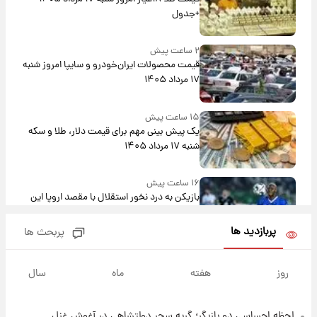
+جدول
۲ ساعت پیش
قیمت محصولات ایران‌خودرو و سایپا امروز شنبه
۱۷ مرداد ۱۴۰۵
۱۵ ساعت پیش
یک پیش ‌بینی مهم برای قیمت دلار، طلا و سکه
شنبه ۱۷ مرداد ۱۴۰۵
۱۶ ساعت پیش
بازیکن به درد نخور استقلال با مقصد اروپا این
تیم را ترک کرد!
پربازدید ها
پربحث ها
۲۰ ساعت پیش
تصاویر کمتر دیده‌شده از شهیدان حاجی‌زاده و
روز
هفته
ماه
سال
باقری؛ فرماندهان شهید هوافضای ایران
لحظه احساسی دو بازیگر؛ گریه سحر دولتشاهی در آغوش غزل
۲۲ ساعت پیش