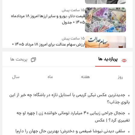
۱۵ ساعت پیش
قیمت دلار، یورو و سایر ارزها امروز ۱۸ مردادماه
۱۴۰۵ + جدول
۱۵ ساعت پیش
ارزش سهام عدالت برای امروز ۱۸ مرداد ۱۴۰۵ +
جدول
پربازدید ها
پربحث ها
۱۴ ساعت پیش
تصاویر شگفت‌انگیز از اهرام باستانی سودان در
روز
هفته
ماه
سال
دل صحرا + عکس
جدیدترین عکس نیکی کریمی با استایل تازه در باشگاه؛ چه خبر از این
۱۷ ساعت پیش
زمان برگزاری دربی ۱۰۷ اعلام شد؟
بانوی جذاب؟
جنجال جراحی زیبایی ۴۰ میلیارد تومانی خواننده زن | چهره او چه
تغییری کرد؟ | عکس
۱۷ ساعت پیش
خبر انتصاب جدید محسن رضایی حذف شد +
سلفی دیدنی نیوشا ضیغمی و دخترش؛ بهترین حال جهان را دارم!