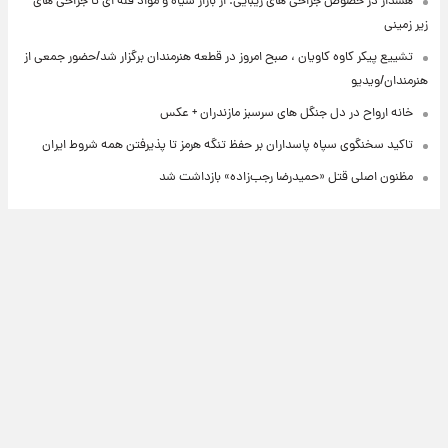
هشدار در خصوص جراحی های زیبایی: از بازار سیاه و مواد فله ای تا جراحی های
زیر زمینی
تشییع پیکر کاوه کاویان ، صبح امروز در قطعه هنرمندان برگزار شد/حضور جمعی از
هنرمندان/ویدیو
خانه ارواح در دل جنگل های سرسبز مازندران + عکس
تاکید سخنگوی سپاه پاسداران بر حفظ تنگه هرمز تا پذیرفتن همه شروط ایران
مظنون اصلی قتل «حمیدرضا رجب‌زاده» بازداشت شد