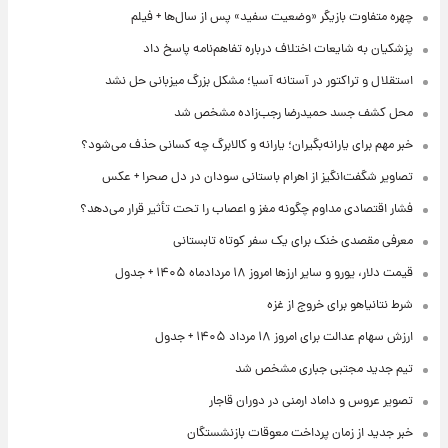
چهره متفاوت بازیگر «وضعیت سفید» پس از سال‌ها + فیلم
پزشکیان به شایعات اختلاف درباره تفاهم‌نامه پاسخ داد
استقلال و تراکتور در آستانه آسیا؛ مشکل بزرگ میزبانی حل نشد
محل کشف جسد حمیدرضا رجب‌زاده مشخص شد
خبر مهم برای یارانه‌بگیران؛ یارانه و کالابرگ چه کسانی حذف می‌شود؟
تصاویر شگفت‌انگیز از اهرام باستانی سودان در دل صحرا + عکس
فشار اقتصادی مداوم چگونه مغز و اعصاب را تحت تأثیر قرار می‌دهد؟
معرفی مقصدی خنک برای یک سفر کوتاه تابستانی
قیمت دلار، یورو و سایر ارزها امروز ۱۸ مردادماه ۱۴۰۵ + جدول
شرط نتانیاهو برای خروج از غزه
ارزش سهام عدالت برای امروز ۱۸ مرداد ۱۴۰۵ + جدول
تیم جدید مجتبی جباری مشخص شد
تصویر عروس و داماد ارمنی در دوران قاجار
خبر جدید از زمان پرداخت معوقات بازنشستگان