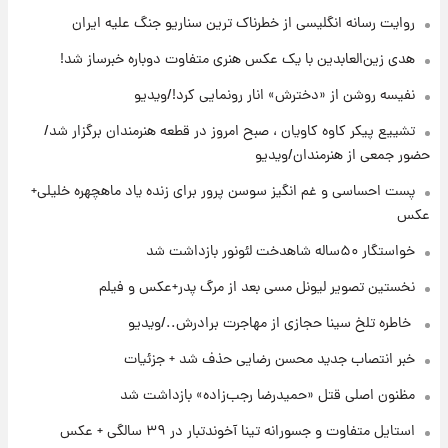
جزئیات
روایت رسانه انگلیسی از خطرناک ترین سناریو جنگ علیه ایران
۱۸ ساعت پیش
هدی زین‌العابدین با یک عکس هنری متفاوت دوباره خبرساز شد!
پست جدید محسن رضایی در شورای عالی امنیت
ملی
نفیسه روشن از «دخترش» انار رونمایی کرد!/ویدیو
تشییع پیکر کاوه کاویان ، صبح امروز در قطعه هنرمندان برگزار شد/
۲۲ ساعت پیش
حضور جمعی از هنرمندان/ویدیو
آتش‌سوزی در لوناپارک شیراز؛ آخرین وضعیت
خزندگان خطرناک پس از حادثه
پست احساسی و غم انگیز سوسن پرور برای زنده یاد ماهچهره خلیلی+
عکس
۲۳ ساعت پیش
خواستگار ۵۰ساله شاهدخت لئونور بازداشت شد
خواستگار ۵۰ساله شاهدخت لئونور بازداشت شد
نخستین تصویر لیونل مسی بعد از مرگ پدر+عکس و فیلم
⁨ خاطره تلخ سینا حجازی از مهاجرت برادرش../ویدیو
خبر انتصاب جدید محسن رضایی حذف شد + جزئیات
مظنون اصلی قتل «حمیدرضا رجب‌زاده» بازداشت شد
استایل متفاوت و جسورانه تینا آخوندتبار در ۳۹ سالگی + عکس