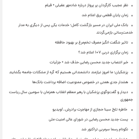
نظر عجیب کارگردان پر پرواز درباره شادمهر عقیلی + فیلم
زمان پایان قطعی برق اعلام شد
بانک ملی ایران در مسیر بازگشت کامل؛ خدمات یکی پس از دیگری به مدار
خدمت‌رسانی بازمی‌گردند
تاثیر شگفت انگیز مصرف تخم‌مرغ بر بهبود حافظه
زمان برگزاری دربی ۱۰۷ اعلام شد؟
خبر انتصاب جدید محسن رضایی حذف شد + جزئیات
پزشکیان: ما امروز نیازمند دانشمندانی هستیم که گره از مشکلات جامعه بگشایند
هشدار جدی همتی در خصوص ممنوعیت اضافه ‌برداشت بانک‌ها
دیدار و گفت‌وگوی پزشکیان با رهبر معظم انقلاب همزمان با سومین سال ریاست
جمهوری
⁨ خاطره تلخ سینا حجازی از مهاجرت برادرش../ویدیو
پست جدید محسن رضایی در شورای عالی امنیت ملی
نکونام رسما سرمربی تراکتور شد