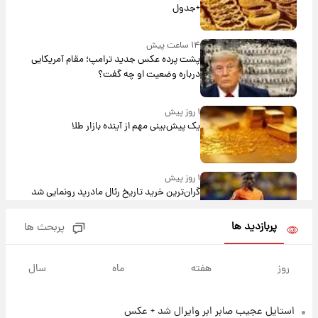
+جدول
۱۴ ساعت پیش
پشت پرده عکس جدید ترامپ؛ مقام آمریکایی
درباره وضعیت او چه گفت؟
۱ روز پیش
یک پیش‌بینی مهم از آینده بازار طلا
۱ روز پیش
گران‌ترین خرید تاریخ رئال مادرید رونمایی شد
پربازدید ها
پربحث ها
۱ روز پیش
پیش‌بینی بارش‌های گسترده با ورود ال‌نینو؛ کدام
روز
هفته
ماه
سال
روزها پربارش‌تر خواهند بود؟
استایل عجیب صابر ابر وایرال شد + عکس
۱ روز پیش