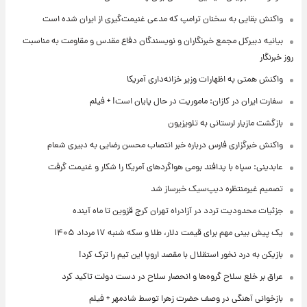
واکنش بقایی به سخنان ترامپ که مدعی غنیمت‌گیری از ایران شده است
بیانیه دبیرکل مجمع خبرنگاران و نویسندگان دفاع مقدس و مقاومت به مناسبت
روز خبرنگار
واکنش همتی به اظهارات وزیر خزانه‌داری آمریکا
سفارت ایران در کازان: ماموریت در حال پایان است! + فیلم
بازگشت مازیار لرستانی به تلویزیون
واکنش خبرگزاری فارس درباره خبر انتصاب محسن رضایی به دبیری شعام
عابدینی: سپاه با پدافند بومی هواگردهای آمریکا را شکار و غنیمت گرفت
تصمیم غیرمنتظره دیپ‌سیک خبرساز شد
جزئیات محدودیت تردد در آزادراه تهران کرج قزوین تا ماه آینده
یک پیش ‌بینی مهم برای قیمت دلار، طلا و سکه شنبه ۱۷ مرداد ۱۴۰۵
بازیکن به درد نخور استقلال با مقصد اروپا این تیم را ترک کرد!
عراق بر خلع سلاح گروه‌ها و انحصار سلاح در دست دولت تاکید کرد
بازخوانی آهنگی در وصف حضرت زهرا توسط شادمهر + فیلم