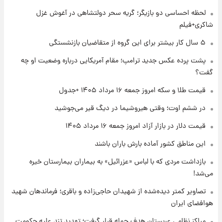
شماره پیراهن خریدهای جدید پرسپولیس اعلام
لحظه احساسی دو بازیگر؛ گریه سحر دولتشاهی در آغوش غزل
شد؛ تیکدری، محبی و سرگیف با اعداد ویژه
شاکری+فیلم
۱ روز پیش
۵ سال کار بیشتر برای این گروه از متقاضیان بازنشستگی
جزئیات فعال‌سازی «کیف پول ایران» اعلام
پشت پرده عکس جدید ترامپ؛ مقام آمریکایی درباره وضعیت او چه
شد+فیلم
گفت؟
۱ روز پیش
قیمت طلا و سکه امروز جمعه ۱۶ مرداد ۱۴۰۵ +جدول
تغییر تند قیمت محصولات ایران‌خودرو و سایپا
امروز پنجشنبه ۱۵ مرداد ۱۴۰۵ +جدول
در ششم اوت؛ وقتی هیروشیما در دیگ قیر می‌جوشید
قیمت دلار در بازار آزاد امروز جمعه ۱۶ مرداد ۱۴۰۵
۱ روز پیش
این مناطق کشور آماده بارش باران باشند
قیمت طلا و سکه امروز پنجشنبه ۱۵ مرداد ۱۴۰۵
بازداشت مردی که با لباس «عزرائیل» به بیماران بیمارستان خیره
می‌شد!
۱ روز پیش
شارژ جدید کالابرگ برای سه دهک؛ جزئیات اعلام
تصاویر کمتر دیده‌شده از شهیدان حاجی‌زاده و باقری؛ فرماندهان شهید
شد
هوافضای ایران
مراکز نظامی عربستان هدف حمله قرار گرفت؛ تهدید تند علیه حکومت