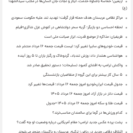
اربعین؛ حماسه باشکوه خدمت، ایثار و نجات جان انسان‌ها در مکتب سیدالشهدا
(ع)
مراکز نظامی عربستان هدف حمله قرار گرفت؛ تهدید تند علیه حکومت سعودی
لحظه احساسی دو بازیگر؛ گریه سحر دولتشاهی در آغوش غزل شاکری+فیلم
ظریفیان: مذاکره از موضع قدرت، ابزار صیانت ملی است
قیمت خودروهای سایپا تغییر کرد؛ لیست قیمت جمعه ۱۶ مرداد منتشر شد
هواشناسی هشدار داد: وزش تندباد، گردوخاک و رگبار باران تا ۵ روز آینده
واکنش ترامپ به افشای کمبود تسلیحات؛ دستور تحقیق صادر شد
۵ سال کار بیشتر برای این گروه از متقاضیان بازنشستگی
جدول قیمت ایران‌خودرو امروز جمعه ۱۶ مرداد؛ قیمت‌ها تغییر کرد
قیمت دلار در بازار آزاد امروز جمعه ۱۶ مرداد ۱۴۰۵
قیمت طلا و سکه امروز جمعه ۱۶ مرداد ۱۴۰۵ +جدول
کدام ورزش‌ها در گرما برای سالمندان مناسب‌ترند؟
پشت پرده عکس جدید ترامپ؛ مقام آمریکایی درباره وضعیت او چه گفت؟
ائتلاف دفاعی جدید در ریاض؛ ترکیه، عربستان و پاکستان متحد می‌شوند