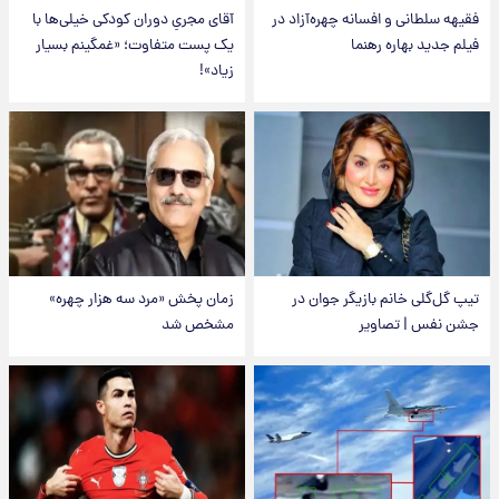
فقیهه سلطانی و افسانه چهره‌آزاد در
آقای مجریِ دوران کودکی خیلی‌ها با
فیلم جدید بهاره رهنما
یک پست متفاوت؛ «غمگینم بسیار
زیاد»!
تیپ گل‌گلی خانم بازیگر جوان در
زمان پخش «مرد سه هزار چهره»
جشن نفس | تصاویر
مشخص شد