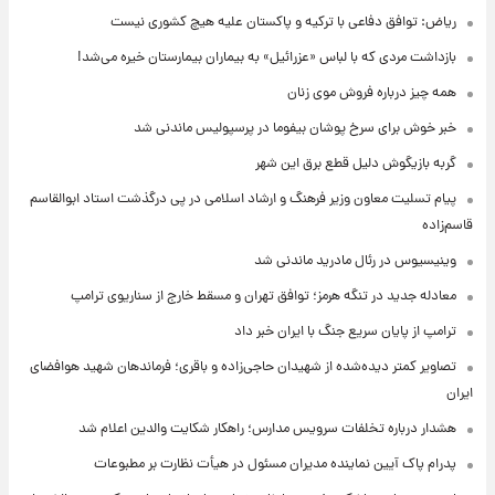
ریاض: توافق دفاعی با ترکیه و پاکستان علیه هیچ کشوری نیست
بازداشت مردی که با لباس «عزرائیل» به بیماران بیمارستان خیره می‌شد!
همه چیز درباره فروش موی زنان
خبر خوش برای سرخ پوشان بیفوما در پرسپولیس ماندنی شد
گربه بازیگوش دلیل قطع برق این شهر
پیام تسلیت معاون وزیر فرهنگ و ارشاد اسلامی در پی درگذشت استاد ابوالقاسم
قاسم‌زاده
وینیسیوس در رئال مادرید ماندنی شد
معادله جدید در تنگه هرمز؛ توافق تهران و مسقط خارج از سناریوی ترامپ
ترامپ از پایان سریع جنگ با ایران خبر داد
تصاویر کمتر دیده‌شده از شهیدان حاجی‌زاده و باقری؛ فرماندهان شهید هوافضای
ایران
هشدار درباره تخلفات سرویس مدارس؛ راهکار شکایت والدین اعلام شد
پدرام پاک آیین نماینده مدیران مسئول در هیأت نظارت بر مطبوعات