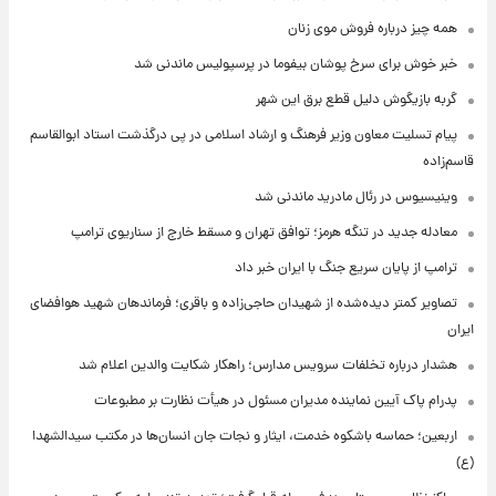
همه چیز درباره فروش موی زنان
خبر خوش برای سرخ پوشان بیفوما در پرسپولیس ماندنی شد
گربه بازیگوش دلیل قطع برق این شهر
پیام تسلیت معاون وزیر فرهنگ و ارشاد اسلامی در پی درگذشت استاد ابوالقاسم
قاسم‌زاده
وینیسیوس در رئال مادرید ماندنی شد
معادله جدید در تنگه هرمز؛ توافق تهران و مسقط خارج از سناریوی ترامپ
ترامپ از پایان سریع جنگ با ایران خبر داد
تصاویر کمتر دیده‌شده از شهیدان حاجی‌زاده و باقری؛ فرماندهان شهید هوافضای
ایران
هشدار درباره تخلفات سرویس مدارس؛ راهکار شکایت والدین اعلام شد
پدرام پاک آیین نماینده مدیران مسئول در هیأت نظارت بر مطبوعات
اربعین؛ حماسه باشکوه خدمت، ایثار و نجات جان انسان‌ها در مکتب سیدالشهدا
(ع)