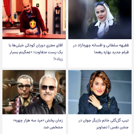
فقیهه سلطانی و افسانه چهره‌آزاد در
آقای مجریِ دوران کودکی خیلی‌ها با
فیلم جدید بهاره رهنما
یک پست متفاوت؛ «غمگینم بسیار
زیاد»!
تیپ گل‌گلی خانم بازیگر جوان در
زمان پخش «مرد سه هزار چهره»
جشن نفس | تصاویر
مشخص شد