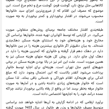
که به‌طور به‌خصوص می‌توان از این داده‌ها استخراج کرد، مصرف
کالاهایی مثل برنج، نان، گوشت قرمز، گوشت مرغ و تخم مرغ است. این
موضوع که مصرف این اقلام که از ضروری‌ترین اجزای سبد خانوارها
محسوب می‌شوند در اقشار برخوردارتر و کمتر برخوردار به چه صورت
است.
طبقه‌بندی اقشار مختلف جامعه برمبنای روش‌های متفاوتی صورت
می‌گیرد. در گزارشی که توسط اکوایران تهیه شده، خانوارها براساس کل
مخارج خود و هزینه‌های خود به استثنای هزینه مسکن دهک‌بندی
شده‌اند. به بیان دقیق‌تر اگر خانواری بیشترین هزینه را در بین خانوارها
دارد در دهک دهم قرار گرفته و خانواری که کمترین هزینه را دارد در
دهک اول جای دارد. در روش کل هزینه منهای هزینه مسکن نیز به
همین صورت است. علت این امر نیز در بالا بودن هزینه مسکن در برخی
شهرهای کشور مثل تهران است. هزینه‌ای برای اجاره توسط خانوار
پرداخت می‌شود آنقدر بالاست که این احتمال وجود دارد که مبلغ
اندکی برای هزینه‌کرد اقلام خوراکی و خدماتی باقی‌ بماند. لذا ممکن
است که خانوار هزینه‌های زیادی داشته باشن و در آمارها به صورت
خانوار مرفه به‌نظر برسد اما در واقع از رفاه بالایی برخوردار نباشد چراکه
عمده درآمد خود را به اجاره‌بها اختصاص داده است.
برآورد ارقامی که در ادامه گزارش به آن‌ها اشاره خواهد شد براساس
متوسط مصرف خانوارها و وزن هر خانوار در سال 1403 صورت گرفته