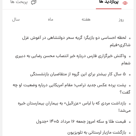
پربازدید ها
پربحث ها
۱ روز پیش
پیش‌بینی بارش‌های گسترده با ورود ال‌نینو؛ کدام
روز
هفته
ماه
سال
روزها پربارش‌تر خواهند بود؟
لحظه احساسی دو بازیگر؛ گریه سحر دولتشاهی در آغوش غزل
۱ روز پیش
شماره پیراهن خریدهای جدید پرسپولیس اعلام
شاکری+فیلم
شد؛ تیکدری، محبی و سرگیف با اعداد ویژه
واکنش خبرگزاری فارس درباره خبر انتصاب محسن رضایی به دبیری
شعام
۱ روز پیش
جزئیات فعال‌سازی «کیف پول ایران» اعلام
۵ سال کار بیشتر برای این گروه از متقاضیان بازنشستگی
شد+فیلم
پشت پرده عکس جدید ترامپ؛ مقام آمریکایی درباره وضعیت او چه
گفت؟
۱ روز پیش
تغییر تند قیمت محصولات ایران‌خودرو و سایپا
بازداشت مردی که با لباس «عزرائیل» به بیماران بیمارستان خیره
امروز پنجشنبه ۱۵ مرداد ۱۴۰۵ +جدول
می‌شد!
قیمت طلا و سکه امروز جمعه ۱۶ مرداد ۱۴۰۵ +جدول
۱ روز پیش
قیمت طلا و سکه امروز پنجشنبه ۱۵ مرداد ۱۴۰۵
بازگشت مازیار لرستانی به تلویزیون