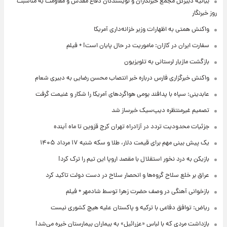
بیانیه دبیرکل مجمع خبرنگاران و نویسندگان دفاع مقدس و مقاومت به مناسبت
روز خبرنگار
واکنش همتی به اظهارات وزیر خزانه‌داری آمریکا
سفارت ایران در کازان: ماموریت در حال پایان است! + فیلم
بازگشت مازیار لرستانی به تلویزیون
واکنش خبرگزاری فارس درباره خبر انتصاب محسن رضایی به دبیری شعام
عابدینی: سپاه با پدافند بومی هواگردهای آمریکا را شکار و غنیمت گرفت
تصمیم غیرمنتظره دیپ‌سیک خبرساز شد
جزئیات محدودیت تردد در آزادراه تهران کرج قزوین تا ماه آینده
یک پیش ‌بینی مهم برای قیمت دلار، طلا و سکه شنبه ۱۷ مرداد ۱۴۰۵
بازیکن به درد نخور استقلال با مقصد اروپا این تیم را ترک کرد!
عراق بر خلع سلاح گروه‌ها و انحصار سلاح در دست دولت تاکید کرد
بازخوانی آهنگی در وصف حضرت زهرا توسط شادمهر + فیلم
ریاض: توافق دفاعی با ترکیه و پاکستان علیه هیچ کشوری نیست
بازداشت مردی که با لباس «عزرائیل» به بیماران بیمارستان خیره می‌شد!