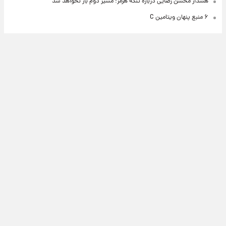
هشدار محسن رضایی درباره تنگه هرمز؛ مسیر دوم باز نخواهد شد
۶ منبع پنهان ویتامین C