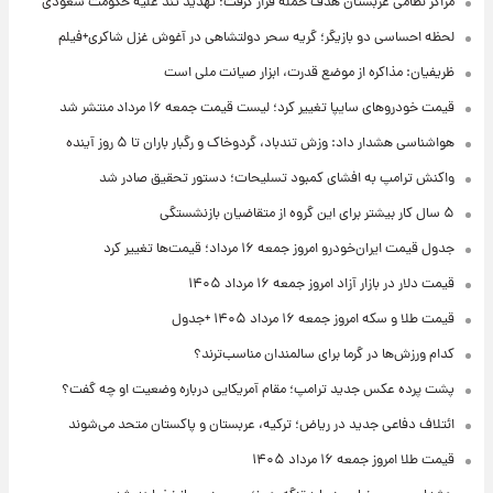
مراکز نظامی عربستان هدف حمله قرار گرفت؛ تهدید تند علیه حکومت سعودی
لحظه احساسی دو بازیگر؛ گریه سحر دولتشاهی در آغوش غزل شاکری+فیلم
ظریفیان: مذاکره از موضع قدرت، ابزار صیانت ملی است
قیمت خودروهای سایپا تغییر کرد؛ لیست قیمت جمعه ۱۶ مرداد منتشر شد
هواشناسی هشدار داد: وزش تندباد، گردوخاک و رگبار باران تا ۵ روز آینده
واکنش ترامپ به افشای کمبود تسلیحات؛ دستور تحقیق صادر شد
۵ سال کار بیشتر برای این گروه از متقاضیان بازنشستگی
جدول قیمت ایران‌خودرو امروز جمعه ۱۶ مرداد؛ قیمت‌ها تغییر کرد
قیمت دلار در بازار آزاد امروز جمعه ۱۶ مرداد ۱۴۰۵
قیمت طلا و سکه امروز جمعه ۱۶ مرداد ۱۴۰۵ +جدول
کدام ورزش‌ها در گرما برای سالمندان مناسب‌ترند؟
پشت پرده عکس جدید ترامپ؛ مقام آمریکایی درباره وضعیت او چه گفت؟
ائتلاف دفاعی جدید در ریاض؛ ترکیه، عربستان و پاکستان متحد می‌شوند
قیمت طلا امروز جمعه ۱۶ مرداد ۱۴۰۵