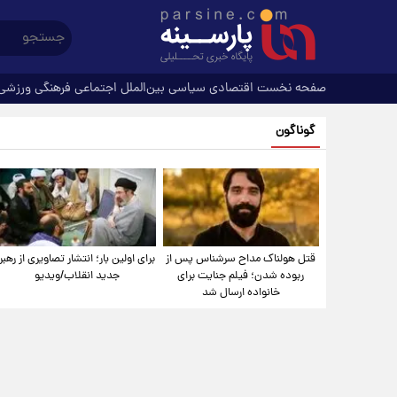
صفحه نخست
اقتصادی
سیاسی
بین‌الملل
اجتماعی
فرهنگی
ورزشی
گوناگون
قتل هولناک مداح سرشناس پس از
برای اولین بار؛ انتشار تصاویری از رهبر
ربوده شدن؛ فیلم جنایت برای
جدید انقلاب/ویدیو
خانواده ارسال شد