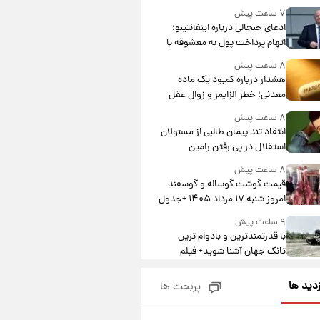
۷ ساعت پیش
ادعای جنجالی درباره اینفانتینو؛
اتهام پرداخت پول به معشوقه با
درآمد یوفا
۸ ساعت پیش
هشدار درباره کمبود یک ماده
معدنی؛ خطر آلزایمر و زوال عقل
افزایش می‌یابد؟
۸ ساعت پیش
انتقاد تند پیمان طالبی از مسئولان
استقلال در پی رفتن رامین
رضاییان+ عکس
۸ ساعت پیش
قیمت گوشت گوساله و گوسفند
امروز شنبه ۱۷ مرداد ۱۴۰۵ +جدول
۹ ساعت پیش
با قدرتمندترین و بادوام ترین
تانک جهان آشنا شوید+ فیلم
۹ ساعت پیش
زدید ها
پربحث ها
قیمت طلا ۱۸عیار امروز شنبه ۱۷
مرداد ۱۴۰۵ +جدول