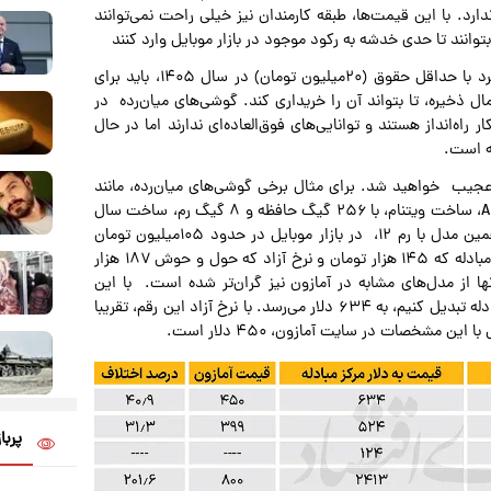
رد. با این قیمت‌ها، طبقه کارمندان نیز خیلی راحت نمی‌توانند
انند تا حدی خدشه به رکود موجود در بازار موبایل وارد کنند
تمامی گوشی‌های میان‌رده، به اندازه‌ای گران شده‌اند که یک فرد با حداقل حقوق (۲۰میلیون تومان) در سال ۱۴۰۵، باید برای
ق خود را تمام و کمال ذخیره، تا بتواند آن را خریداری کند. گوشی‌های میان‌رده در
اه‌انداز هستند و توانایی‌های فوق‌العاده‌ای ندارند اما در حال
ه است.
 عجیب خواهید شد. برای مثال برخی گوشی‌های میان‌رده، مانند
سری A سامسونگ از ۹۰‌میلیون تومان عبور کرده‌اند. گوشی A۵۶، ساخت ویتنام، با ۲۵۶ گیگ حافظه و ۸ گیگ رم، ساخت سال
۲۰۲۵، در حال حاضر ۹۲‌میلیون تومان قیمت خورده است. همین مدل با رم ۱۲، در بازار موبایل در حدود ۱۰۵‌میلیون تومان
فروخته می‌شود. چنانچه اگر این گوشی‌ها را با نرخ دلاری مرکز مبادله که ۱۴۵ هزار تومان و نرخ آزاد که حول و حوش ۱۸۷ هزار
ا از مدل‌های مشابه در آمازون نیز گران‌تر شده است. با این
تفاسیر اگر قیمت ریالی رم ۸ گیگ این گوشی را به نرخ مرکز مبادله تبدیل کنیم، به ۶۳۴ دلار می‌رسد. با نرخ آزاد این رقم، تقریبا
پربا