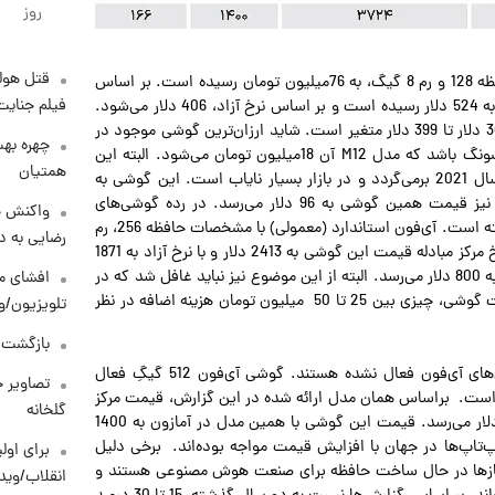
روز
قتل هول
همچنین گوشی میان‌رده سامسونگ A36، با مشخصات 5G، حافظه 128 و رم 8 گیگ، به 76‌میلیون تومان رسیده است. بر اساس
فیلم جنایت
قیمت نرخ مبادله، قیمت دلاری به نرخ مرکز مبادله، این گوشی به 524 دلار رسیده است و بر اساس نرخ آزاد، 406 دلار می‌شود.
در آمازون این گوشی بر حسب ساخت کشور و مشخصات از 300 دلار تا 399 دلار متغیر است. شاید ارزان‌ترین گوشی موجود در
چهره بهت
بازار ایران که رده پایین به‌حساب می‌آید، گوشی سری M سامسونگ باشد که مدل M12 آن 18‌میلیون تومان می‌شود. البته این
همتیان
نکته را هم باید در نظر گرفت که سال ساخت این گوشی به سال 2021 برمی‌گردد و در بازار بسیار نایاب است. این گوشی به
قیمت نرخ مرکز مبادله به 124دلار می‌رسد. با قیمت نرخ آزاد نیز قیمت همین گوشی به 96 دلار می‌رسد. در رده گوشی‌های
واکنش خ
آی‌فون نیز قیمت‌ها نسبت به فروردین ماه افزایش عجیبی داشته است. آی‌فون استاندارد (معمولی) با مشخصات حافظه 256، رم
رضایی به د
8 که هنوز اکتیو نشده، به 350‌میلیون تومان رسیده است. با نرخ مرکز مبادله قیمت این گوشی به 2413 دلار و با نرخ آزاد به 1871
دلار می‌رسد. قیمت این گوشی با همین مشخصات در آمازون به 800 دلار می‌رسد. البته از این موضوع نیز نباید غافل شد که در
افشای مح
ایران، برای فعال کردن این گوشی‌ها نیز باید براساس مشخصات گوشی، چیزی بین 25 تا 50‌ میلیون تومان هزینه اضافه در نظر
تلویزیون/و
بازگشت م
در یک جست‌وجوی ساده در خریدهای اینترنتی، بیشتر گوشی‌های آی‌فون فعال نشده هستند. گوشی آی‌فون 512 گیگِ فعال
تصاویر ج
ر به 540‌میلیون تومان رسیده است. براساس همان مدل ارائه شده در این گزارش، قیمت مرکز
گلخانه
مبادله‌ای این نوع گوشی به 3724 دلار و نرخ آزاد آن به 2887 دلار می‌رسد. قیمت این گوشی با همین مدل در آمازون به 1400
لپ‌تاپ‌ها در جهان با افزایش قیمت مواجه بوده‌اند. برخی دلیل
برای اولی
ه‌سازها در حال ساخت حافظه برای صنعت هوش مصنوعی هستند و
انقلاب/وید