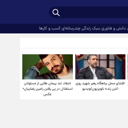
دانش و فناوری
سبک زندگی
چندرسانه‌ای
کسب و کارها
افشای محل پناهگاه‌ رهبر شهید روی
انتقاد تند پیمان طالبی از مسئولان
آنتن زنده تلویزیون/ویدیو
استقلال در پی رفتن رامین رضاییان+
عکس