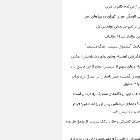
 از پرونده کلثوم اکبری
 آلودگی هوای تهران در روزهای اخیر
ی از تیم جدیدش رونمایی کرد
ی عزادار شد! + جزئیات
یامک "مشمول سهمیه جنگ هستید"
نگیزشی نفیسه روشن برای مخاطبانش+ عکس
۱۱ درصدی ایران از خزر پاسخ داد
ای گمشده مصر باستان در اعماق دریا و زیر
 + تصاویر
 هنر، آوردن نگاه‌های مشترک به میدان است
اک مداح سرشناس پس از ربوده شدن؛ فیلم
خانواده ارسال شد
ملاک تملیکی و مازاد بانک سرمایه از طریق مزایده
استان شناسی که علم هنوز توضیحی برای آنها