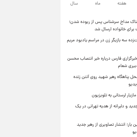
۱۰ ساعت پیش
هفته
ماه
سال
قیمت محصولات ایران‌خودرو و
سایپا امروز شنبه ۱۷ مرداد ۱۴۰۵
ناک مداح سرشناس پس از ربوده شدن؛
۲۳ ساعت پیش
 برای خانواده ارسال شد
یک پیش ‌بینی مهم برای قیمت
دلار، طلا و سکه شنبه ۱۷ مرداد
‌زده سه بازیگر زن در مراسم یادبود مریم
۱۴۰۵
۱ روز پیش
بازیکن به درد نخور استقلال با
برگزاری فارس درباره خبر انتصاب محسن
مقصد اروپا این تیم را ترک کرد!
بیری شعام
ل پناهگاه‌ رهبر شهید روی آنتن زنده
یدیو
ازیار لرستانی به تلویزیون
دید و دلبرانه از هدیه تهرانی در یک
ن بار؛ انتشار تصاویری از رهبر جدید
یو