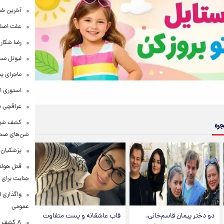
آخرین خبر
علت اصلی
رضا شکار
لیونل مس
ماجرای پ
استوری ا
عراقچی به ادعای سهم 
کشف شهره
جره
شن‌های صحرا
پزشکیان:
قتل هولن
جنایت برای 
واگذاری ا
عمومی
دو دختر پیمان قاسم‌خانی،
قاب عاشقانه و پست متفاوت
۸ کشف ب