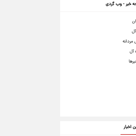
 خبر - وب گردی
ان
آل
مردانه
 آل
برها
ن اخبار