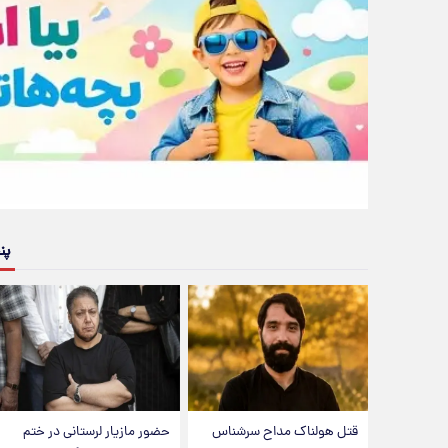
پن
قتل هولناک مداح سرشناس
حضور مازیار لرستانی در ختم