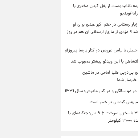
ه نظام‌دوست از بغل کردن دختری با
انه/ویدیو
یار لرستانی در ختم اکبر عبدی برای او
د!/ دزدی از مازیار لرستانی آن هم در روز
 خلیلی با لباس عروس در کنار پارسا پیروزفر
تشاهی با این ویدئو بیشتر محبوب شد
 پی‌درپی هلیا امامی در ماشین
خبرساز شد!
 دو سالگی و در کنار مادرش؛ سال ۱۳۳۱
م یعنی کبدتان در خطر است
سوخو-۳۰ با مخزن سوخت ۹.۶ تنی؛ جنگنده‌ای با
یلومتر