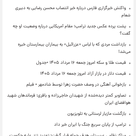
۱ روز پیش
واکنش خبرگزاری فارس درباره خبر انتصاب محسن رضایی به دبیری
جزئیات فعال‌سازی «کیف پول ایران» اعلام
شعام
شد+فیلم
پشت پرده عکس جدید ترامپ؛ مقام آمریکایی درباره وضعیت او چه
گفت؟
۱ روز پیش
تغییر تند قیمت محصولات ایران‌خودرو و سایپا
بازداشت مردی که با لباس «عزرائیل» به بیماران بیمارستان خیره
امروز پنجشنبه ۱۵ مرداد ۱۴۰۵ +جدول
می‌شد!
قیمت طلا و سکه امروز جمعه ۱۶ مرداد ۱۴۰۵ +جدول
۱ روز پیش
قیمت طلا و سکه امروز پنجشنبه ۱۵ مرداد ۱۴۰۵
قیمت دلار در بازار آزاد امروز جمعه ۱۶ مرداد ۱۴۰۵
بازخوانی آهنگی در وصف حضرت زهرا توسط شادمهر + فیلم
۱ روز پیش
تصاویر کمتر دیده‌شده از شهیدان حاجی‌زاده و باقری؛ فرماندهان شهید
شارژ جدید کالابرگ برای سه دهک؛ جزئیات اعلام
هوافضای ایران
شد
بازگشت مازیار لرستانی به تلویزیون
ترامپ از پایان سریع جنگ با ایران خبر داد
مراکز نظامی عربستان هدف حمله قرار گرفت؛ تهدید تند علیه حکومت