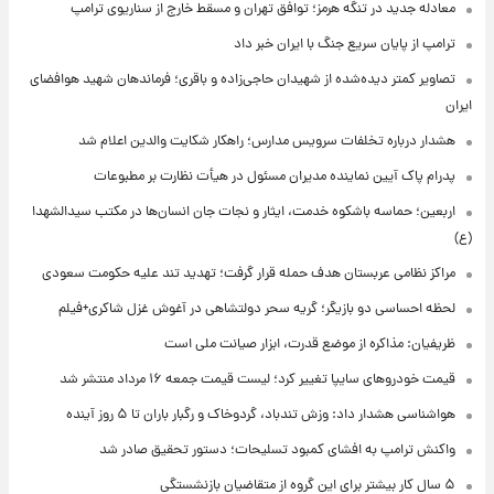
معادله جدید در تنگه هرمز؛ توافق تهران و مسقط خارج از سناریوی ترامپ
ترامپ از پایان سریع جنگ با ایران خبر داد
تصاویر کمتر دیده‌شده از شهیدان حاجی‌زاده و باقری؛ فرماندهان شهید هوافضای
ایران
هشدار درباره تخلفات سرویس مدارس؛ راهکار شکایت والدین اعلام شد
پدرام پاک آیین نماینده مدیران مسئول در هیأت نظارت بر مطبوعات
اربعین؛ حماسه باشکوه خدمت، ایثار و نجات جان انسان‌ها در مکتب سیدالشهدا
(ع)
مراکز نظامی عربستان هدف حمله قرار گرفت؛ تهدید تند علیه حکومت سعودی
لحظه احساسی دو بازیگر؛ گریه سحر دولتشاهی در آغوش غزل شاکری+فیلم
ظریفیان: مذاکره از موضع قدرت، ابزار صیانت ملی است
قیمت خودروهای سایپا تغییر کرد؛ لیست قیمت جمعه ۱۶ مرداد منتشر شد
هواشناسی هشدار داد: وزش تندباد، گردوخاک و رگبار باران تا ۵ روز آینده
واکنش ترامپ به افشای کمبود تسلیحات؛ دستور تحقیق صادر شد
۵ سال کار بیشتر برای این گروه از متقاضیان بازنشستگی