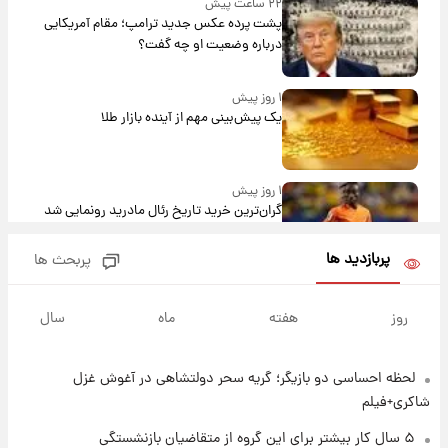
۲۲ ساعت پیش
پشت پرده عکس جدید ترامپ؛ مقام آمریکایی
درباره وضعیت او چه گفت؟
۱ روز پیش
یک پیش‌بینی مهم از آینده بازار طلا
۱ روز پیش
گران‌ترین خرید تاریخ رئال مادرید رونمایی شد
پربازدید ها
پربحث ها
۱ روز پیش
پیش‌بینی بارش‌های گسترده با ورود ال‌نینو؛ کدام
روز
هفته
ماه
سال
روزها پربارش‌تر خواهند بود؟
لحظه احساسی دو بازیگر؛ گریه سحر دولتشاهی در آغوش غزل
۱ روز پیش
شماره پیراهن خریدهای جدید پرسپولیس اعلام
شاکری+فیلم
شد؛ تیکدری، محبی و سرگیف با اعداد ویژه
۵ سال کار بیشتر برای این گروه از متقاضیان بازنشستگی