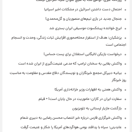
روزنامه عبری: توافق مکه به هیچ عنوان علیه اسرائیل نیست
احتمال دست داشتن اسرائیل در مشکلات اخیر اسپانیا
جنجال جدید در بازی تیم‌های منصوریان و گل‌محمدی!
ایرج خواننده پیشکسوت موسیقی ایران بستری شد
پزشکیان: هدف از استقرار محله‌محوری افزایش ثبات زندگی، وحدت و انسجام
اجتماعی است
درخواست بازیکن لالیگایی استقلال برای پست حساس!
واکنش بقایی به سخنان ترامپ که مدعی غنیمت‌گیری از ایران شده است
بیانیه دبیرکل مجمع خبرنگاران و نویسندگان دفاع مقدس و مقاومت به مناسبت
روز خبرنگار
واکنش همتی به اظهارات وزیر خزانه‌داری آمریکا
سفارت ایران در کازان: ماموریت در حال پایان است! + فیلم
بازگشت مازیار لرستانی به تلویزیون
واکنش خبرگزاری فارس درباره خبر انتصاب محسن رضایی به دبیری شعام
عابدینی: سپاه با پدافند بومی هواگردهای آمریکا را شکار و غنیمت گرفت