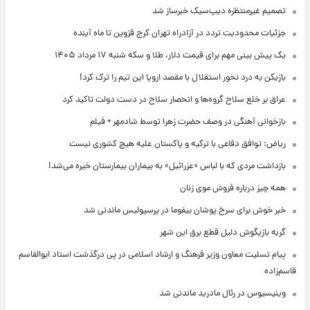
تصمیم غیرمنتظره دیپ‌سیک خبرساز شد
جزئیات محدودیت تردد در آزادراه تهران کرج قزوین تا ماه آینده
یک پیش ‌بینی مهم برای قیمت دلار، طلا و سکه شنبه ۱۷ مرداد ۱۴۰۵
بازیکن به درد نخور استقلال با مقصد اروپا این تیم را ترک کرد!
عراق بر خلع سلاح گروه‌ها و انحصار سلاح در دست دولت تاکید کرد
بازخوانی آهنگی در وصف حضرت زهرا توسط شادمهر + فیلم
ریاض: توافق دفاعی با ترکیه و پاکستان علیه هیچ کشوری نیست
بازداشت مردی که با لباس «عزرائیل» به بیماران بیمارستان خیره می‌شد!
همه چیز درباره فروش موی زنان
خبر خوش برای سرخ پوشان بیفوما در پرسپولیس ماندنی شد
گربه بازیگوش دلیل قطع برق این شهر
پیام تسلیت معاون وزیر فرهنگ و ارشاد اسلامی در پی درگذشت استاد ابوالقاسم
قاسم‌زاده
وینیسیوس در رئال مادرید ماندنی شد