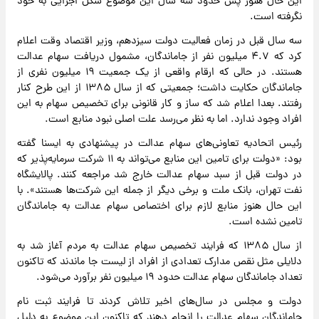
این حال هنوز پس حدود سه سال این موضوع شکل اجرایی به خود
نگرفته است.
سه سال قبل در زمان فعالیت دولت سیزدهم، وزیر اقتصاد وقت اعلام
کرد که ۴.۷ میلیون نفر از جاماندگان، مشمول دریافت سهام عدالت
هستند. در حالی که ارقام واقعی از یک جمعیت ۱۹ میلیون نفری از
جاماندگان حکایت داشت؛ جمعیتی که از سال ۱۳۸۵ از این طرح کنار
رفتند. بعدا اعلام شد که ساز و کار قانونی برای تخصیص سهام به این
افراد وجود ندارد. اما به نظر می‌رسد علت اصلی نبود منابع است.
رئیس اتحادیه تعاونی‌های سهام عدالت در پیشنهادی به ایسنا گفته
بود: «دولت برای تامین این منابع می‌تواند به ۱۱ شرکت سرمایه‌پذیر که
در دولت قبل از سبد سهام عدالت خارج شد مراجعه کنند. پالایشگاه
نفت تهران، بانک ملت و برخی دیگر از جمله این شرکت‌ها هستند». با
این حال هنوز منابع لازم برای اختصاص سهام عدالت به جاماندگان
تامین نشده است.
از سال ۱۳۸۵ که فرایند تخصیص سهام عدالت به مردم آغاز شد به
دلایلی مثل نقص مدارک تعدادی از افراد از لیست جا ماندند که تاکنون
تعداد جاماندگان سهام عدالت حدود ۱۹ میلیون نفر برآورد می‌شود.
دولت و مجلس در سال‌های اخیر تلاش کردند تا فرایند ثبت نام
جاماندگان سهام عدالت را انجام دهند که تاکنون این موضوع به دلیل