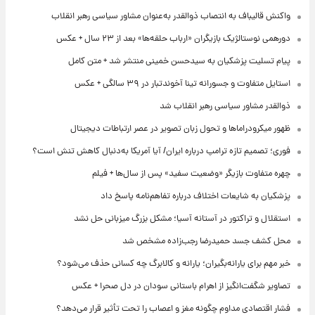
واکنش قالیباف به انتصاب ذوالقدر به‌عنوان مشاور سیاسی رهبر انقلاب
دورهمی نوستالژیک بازیگران «ارباب حلقه‌ها» بعد از ۲۳ سال + عکس
پیام تسلیت پزشکیان به سیدحسن خمینی منتشر شد + متن کامل
استایل متفاوت و جسورانه تینا آخوندتبار در ۳۹ سالگی + عکس
ذوالقدر مشاور سیاسی رهبر انقلاب شد
ظهور میکرودراماها و تحول زبان تصویر در عصر ارتباطات دیجیتال
فوری؛ تصمیم تازه ترامپ درباره ایران/ آیا آمریکا به‌دنبال کاهش تنش است؟
چهره متفاوت بازیگر «وضعیت سفید» پس از سال‌ها + فیلم
پزشکیان به شایعات اختلاف درباره تفاهم‌نامه پاسخ داد
استقلال و تراکتور در آستانه آسیا؛ مشکل بزرگ میزبانی حل نشد
محل کشف جسد حمیدرضا رجب‌زاده مشخص شد
خبر مهم برای یارانه‌بگیران؛ یارانه و کالابرگ چه کسانی حذف می‌شود؟
تصاویر شگفت‌انگیز از اهرام باستانی سودان در دل صحرا + عکس
فشار اقتصادی مداوم چگونه مغز و اعصاب را تحت تأثیر قرار می‌دهد؟