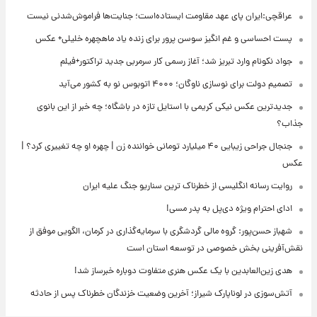
عراقچی:ایران پای عهد مقاومت ایستاده‌است؛ جنایت‌ها فراموش‌شدنی نیست
پست احساسی و غم انگیز سوسن پرور برای زنده یاد ماهچهره خلیلی+ عکس
جواد نکونام وارد تبریز شد؛ آغاز رسمی کار سرمربی جدید تراکتور+فیلم
تصمیم دولت برای نوسازی ناوگان؛ ۴۰۰۰ اتوبوس نو به کشور می‌آید
جدیدترین عکس نیکی کریمی با استایل تازه در باشگاه؛ چه خبر از این بانوی
جذاب؟
جنجال جراحی زیبایی ۴۰ میلیارد تومانی خواننده زن | چهره او چه تغییری کرد؟ |
عکس
روایت رسانه انگلیسی از خطرناک ترین سناریو جنگ علیه ایران
ادای احترام ویژه دی‌پل به پدر مسی!
شهباز حسن‌پور: گروه مالی گردشگری با سرمایه‌گذاری در کرمان، الگویی موفق از
نقش‌آفرینی بخش خصوصی در توسعه استان است
هدی زین‌العابدین با یک عکس هنری متفاوت دوباره خبرساز شد!
آتش‌سوزی در لوناپارک شیراز؛ آخرین وضعیت خزندگان خطرناک پس از حادثه