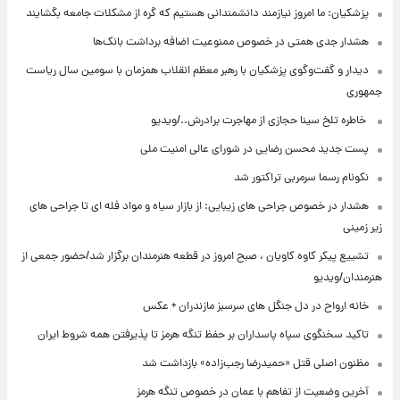
پزشکیان: ما امروز نیازمند دانشمندانی هستیم که گره از مشکلات جامعه بگشایند
هشدار جدی همتی در خصوص ممنوعیت اضافه ‌برداشت بانک‌ها
دیدار و گفت‌وگوی پزشکیان با رهبر معظم انقلاب همزمان با سومین سال ریاست
جمهوری
⁨ خاطره تلخ سینا حجازی از مهاجرت برادرش../ویدیو
پست جدید محسن رضایی در شورای عالی امنیت ملی
نکونام رسما سرمربی تراکتور شد
هشدار در خصوص جراحی های زیبایی: از بازار سیاه و مواد فله ای تا جراحی های
زیر زمینی
تشییع پیکر کاوه کاویان ، صبح امروز در قطعه هنرمندان برگزار شد/حضور جمعی از
هنرمندان/ویدیو
خانه ارواح در دل جنگل های سرسبز مازندران + عکس
تاکید سخنگوی سپاه پاسداران بر حفظ تنگه هرمز تا پذیرفتن همه شروط ایران
مظنون اصلی قتل «حمیدرضا رجب‌زاده» بازداشت شد
آخرین وضعیت از تفاهم با عمان در خصوص تنگه هرمز