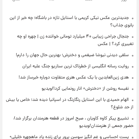
جزئیات
جدیدترین عکس نیکی کریمی با استایل تازه در باشگاه؛ چه خبر از این
۱۴ ساعت پیش
پست جدید محسن رضایی در شورای عالی امنیت
بانوی جذاب؟
ملی
جنجال جراحی زیبایی ۴۰ میلیارد تومانی خواننده زن | چهره او چه
تغییری کرد؟ | عکس
۱۸ ساعت پیش
آتش‌سوزی در لوناپارک شیراز؛ آخرین وضعیت
سلفی دیدنی نیوشا ضیغمی و دخترش؛ بهترین حال جهان را دارم!
خزندگان خطرناک پس از حادثه
روایت رسانه انگلیسی از خطرناک ترین سناریو جنگ علیه ایران
۱۹ ساعت پیش
هدی زین‌العابدین با یک عکس هنری متفاوت دوباره خبرساز شد!
خواستگار ۵۰ساله شاهدخت لئونور بازداشت شد
نفیسه روشن از «دخترش» انار رونمایی کرد!/ویدیو
الهام حمیدی با این استایل رنگارنگ در اسپانیا دیده شد؛ خاص یا بیش
۱۹ ساعت پیش
از حد شلوغ؟
نخستین تصویر لیونل مسی بعد از مرگ
پدر+عکس و فیلم
تشییع پیکر کاوه کاویان ، صبح امروز در قطعه هنرمندان برگزار شد/
حضور جمعی از هنرمندان/ویدیو
۲۰ ساعت پیش
پست احساسی و غم انگیز سوسن پرور برای زنده یاد ماهچهره خلیلی+