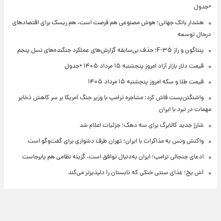
+جدول
هشدار بانک جهانی؛ هوش مصنوعی هم فرصت است، هم ریسک برای اقتصادهای
درحال توسعه
پنتاگون و راز F-۳۵؛ حذف بی‌سابقه گزارش‌های عملکرد جنگنده‌های نسل پنجم
قیمت دلار بازار آزاد امروز پنجشنبه ۱۵ مرداد ۱۴۰۵ +جدول
قیمت طلا و سکه امروز پنجشنبه ۱۵ مرداد ۱۴۰۵
واشنگتن‌پست فاش کرد: مشاجره ترامپ با وزیر جنگ آمریکا بر سر کاهش ذخایر
مهمات در نبرد با ایران
شارژ جدید کالابرگ برای سه دهک؛ جزئیات اعلام شد
واکنش ونس به مذاکرات با ایران؛ تهران طرف دشواری برای گفت‌وگو است
ادعای جنجالی ترامپ؛ ایران به‌دنبال توافق است، گزینه نظامی هم پابرجاست
آش یخ؛ غذای سنتی خنکی که تابستان را دلپذیرتر می‌کند