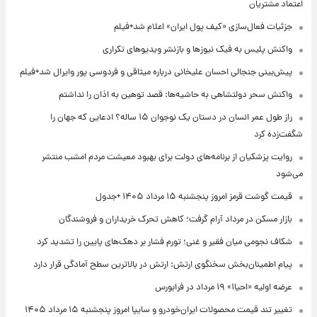
اعتماد مشتریان
جزئیات فعال‌سازی «کیف پول ایران» اعلام شد+فیلم
واکنش پلیس به فیک نیوزها و بازنشر ویدیوهای تکراری
پیش‌بینی جنجالی احسان علیخانی درباره میثاقی و فردوسی پور وایرال شد+فیلم
واکنش سحر دولتشاهی به حاشیه‌ها: قصد توهین به اذان را نداشتم
راز طول عمر انسان در دستان یک نوجوان ۱۵ ساله؟ ادعایی که جهان را
شگفت‌زده کرد
روایت پزشکیان از برنامه‌های دولت برای بهبود معیشت مردم امشب منتشر
می‌شود
قیمت گوشت قرمز امروز پنجشنبه ۱۵ مرداد ۱۴۰۵ +جدول
بازار مسکن در مرداد آرام گرفت؛ کاهش تحرک خریداران و فروشندگان
شکاف نجومی میان فقیر و غنی؛ تورم فشار بر دهک‌های پایین را تشدید کرد
پیام اطمینان‌بخش سخنگوی ارتش: ارتش در بالاترین سطح آمادگی قرار دارد
عرضه اولیه «احیا۱» ۱۹ مرداد در فرابورس
تغییر تند قیمت محصولات ایران‌خودرو و سایپا امروز پنجشنبه ۱۵ مرداد ۱۴۰۵