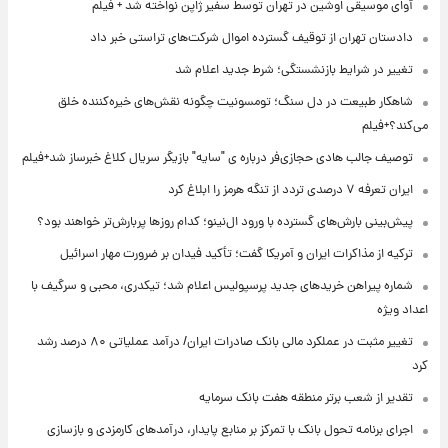
آوای موسیقی اوشین در تهران توسط سفیر ژاپن نواخته شد + فیلم
دادستان تهران از توقیف گسترده اموال شرکت‌های تراستی خبر داد
تغییر در شرایط بازنشستگی؛ شرط جدید اعلام شد
شاهکار طبیعت در دل سنگ؛ تومسونیت چگونه نقش‌های خیره‌کننده خلق
می‌کند؟+فیلم
توصیف جالب هادی حجازی‌فر درباره ی "سایه" بازیگر سریال کلاغ خبرساز شد+فیلم
ایران تعرفه ۷ درصدی تردد از تنگه هرمز را ابلاغ کرد
پیش‌بینی بارش‌های گسترده با ورود ال‌نینو؛ کدام روزها پربارش‌تر خواهند بود؟
ترکیه از مذاکرات ایران و آمریکا گفت؛ تأکید فیدان بر ضرورت مهار اسرائیل
شماره پیراهن خریدهای جدید پرسپولیس اعلام شد؛ تیکدری، محبی و سرگیف با
اعداد ویژه
تغییر مثبت در عملکرد مالی بانک صادرات ایران/ درآمد عملیاتی ۸۰ درصد رشد
کرد
تقدیر از شعب برتر منطقه هفت بانک سرمایه
اجرای برنامه تحول بانک با تمرکز بر منابع پایدار، درآمدهای کارمزدی و بازسازی