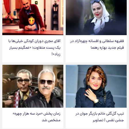
فقیهه سلطانی و افسانه چهره‌آزاد در
آقای مجریِ دوران کودکی خیلی‌ها با
فیلم جدید بهاره رهنما
یک پست متفاوت؛ «غمگینم بسیار
زیاد»!
تیپ گل‌گلی خانم بازیگر جوان در
زمان پخش «مرد سه هزار چهره»
جشن نفس | تصاویر
مشخص شد