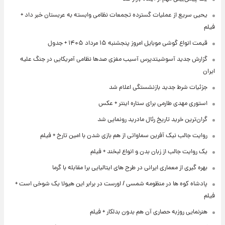
یحیی سریع از عملیات گسترده تجمعات نظامی وابسته به عربستان خبر داد +
فیلم
قیمت انواع گوشی موبایل امروز پنجشنبه ۱۵ مرداد ۱۴۰۵ + جدول
گزارش جدید آسوشیتدپرس آسیب مغزی صدها نظامی آمریکایی در جنگ علیه
ایران
جزئیات شرط جدید بازنشستگی اعلام شد
استوری مهدی طارمی برای ستاره اینتر + عکس
گران‌ترین خرید تاریخ رئال مادرید رونمایی شد
روایت جالب نیک آفرین سماواتی از هم بازی شدن با امین تارخ + فیلم
یک روایت جالب از زبان بدن و انواع لبخند + فیلم
بهره گیری از معماری ایرانی در طرح های ایتالیایی برا مقابله با گرما
پادشاه کوه ها در منظومه شمسی / اورست در برابر این هیولا یک شوخی است +
فیلم
هنرنمایی روزبه حصاری آن هم بدون بدلکار + فیلم