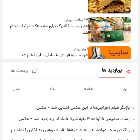
۱۴ ساعت پیش
شارژ جدید کالابرگ برای سه دهک؛ جزئیات اعلام
شد
۱ روز پیش
شرایط تازه فروش اقساطی سایپا اعلام شد؛
شاهین، کوییک، اطلس، سهند و ساینا با اقساط
بلندمدت + جدول
پربازدید ها
پربحث ها
۱ روز پیش
سیگنال‌های جدید برای بازار طلا؛ پیش‌بینی
روز
هفته
ماه
سال
قیمت سکه و طلا فردا
بازیگر فیلم اخراجی‌ها با این عکس آفتابی شد + عکس
۱۹ ساعت پیش
فال حافظ پنجشنبه ۱۵ مرداد ماه ۱۴۰۵
ژست صمیمی خانواده ۴ نفره شیلا خداداد پربازدید شد + عکس
واکنش سحر دولتشاهی به حاشیه‌ها: قصد توهین به اذان را نداشتم
۲۰ ساعت پیش