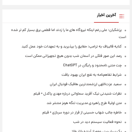
آخرین اخبار
پزشکیان: علی رغم اینکه نیروگاه های ما را زدند اما قطعی برق بسیار کم تر شده
است
کنایه قالیباف به ترامپ: حقایق را بپذیرید و به تعهدات خود عمل کنید
رصد این صور فلکی در آسمان شب بدون هیچ تجهیزاتی ممکن است
چت متنی نامحدود و رایگان در ChatGPT
شرایط تفاهم‌نامه به نفع ایران بهبود یافت
سعید عزت‌اللهی ارزشمندترین هافبک فوتبال ایران
نظرات شنیدنی نیک آفرید سماواتی درباره مهدی پاکدل + فیلم
متن اولیۀ طرح راهبردی مدیریت تنگه هرمز منتشر شد
خاطره جالب شهاب حسینی از فرار در دوره سربازی + فیلم
نحوه فعالیت سیستم دید در شب
یک پیش‌بینی مهم از آینده بازار طلا