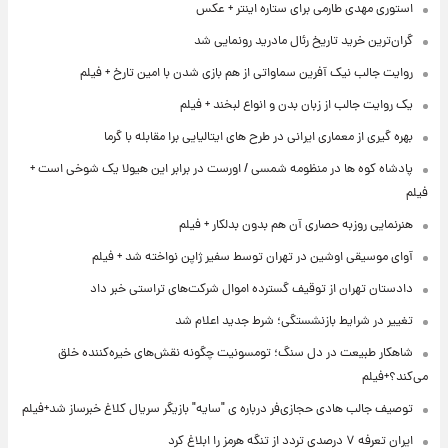
استوری مهدی طارمی برای ستاره اینتر + عکس
گران‌ترین خرید تاریخ رئال مادرید رونمایی شد
روایت جالب نیک آفرین سماواتی از هم بازی شدن با امین تارخ + فیلم
یک روایت جالب از زبان بدن و انواع لبخند + فیلم
بهره گیری از معماری ایرانی در طرح های ایتالیایی برا مقابله با گرما
پادشاه کوه ها در منظومه شمسی / اورست در برابر این هیولا یک شوخی است +
فیلم
هنرنمایی روزبه حصاری آن هم بدون بدلکار + فیلم
آوای موسیقی اوشین در تهران توسط سفیر ژاپن نواخته شد + فیلم
دادستان تهران از توقیف گسترده اموال شرکت‌های تراستی خبر داد
تغییر در شرایط بازنشستگی؛ شرط جدید اعلام شد
شاهکار طبیعت در دل سنگ؛ تومسونیت چگونه نقش‌های خیره‌کننده خلق
می‌کند؟+فیلم
توصیف جالب هادی حجازی‌فر درباره ی "سایه" بازیگر سریال کلاغ خبرساز شد+فیلم
ایران تعرفه ۷ درصدی تردد از تنگه هرمز را ابلاغ کرد