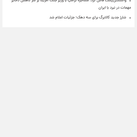
واشنگتن‌پست فاش کرد: مشاجره ترامپ با وزیر جنگ آمریکا بر سر کاهش ذخایر
مهمات در نبرد با ایران
شارژ جدید کالابرگ برای سه دهک؛ جزئیات اعلام شد