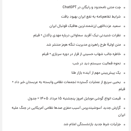
چت متنی نامحدود و رایگان در ChatGPT
شرایط تفاهم‌نامه به نفع ایران بهبود یافت
سعید عزت‌اللهی ارزشمندترین هافبک فوتبال ایران
نظرات شنیدنی نیک آفرید سماواتی درباره مهدی پاکدل + فیلم
متن اولیۀ طرح راهبردی مدیریت تنگه هرمز منتشر شد
خاطره جالب شهاب حسینی از فرار در دوره سربازی + فیلم
نحوه فعالیت سیستم دید در شب
یک پیش‌بینی مهم از آینده بازار طلا
یحیی سریع از عملیات گسترده تجمعات نظامی وابسته به عربستان خبر داد +
فیلم
قیمت انواع گوشی موبایل امروز پنجشنبه ۱۵ مرداد ۱۴۰۵ + جدول
گزارش جدید آسوشیتدپرس آسیب مغزی صدها نظامی آمریکایی در جنگ علیه
ایران
جزئیات شرط جدید بازنشستگی اعلام شد