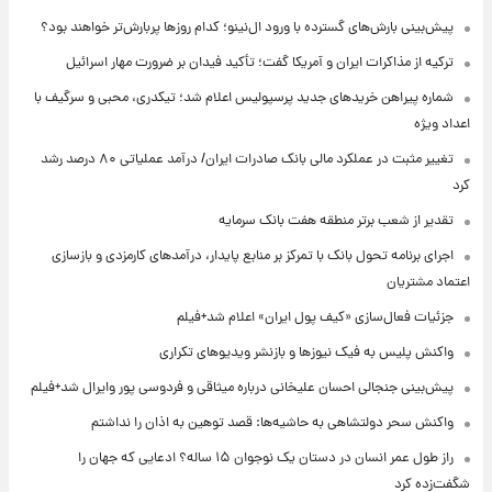
پیش‌بینی بارش‌های گسترده با ورود ال‌نینو؛ کدام روزها پربارش‌تر خواهند بود؟
ترکیه از مذاکرات ایران و آمریکا گفت؛ تأکید فیدان بر ضرورت مهار اسرائیل
شماره پیراهن خریدهای جدید پرسپولیس اعلام شد؛ تیکدری، محبی و سرگیف با
اعداد ویژه
تغییر مثبت در عملکرد مالی بانک صادرات ایران/ درآمد عملیاتی ۸۰ درصد رشد
کرد
تقدیر از شعب برتر منطقه هفت بانک سرمایه
اجرای برنامه تحول بانک با تمرکز بر منابع پایدار، درآمدهای کارمزدی و بازسازی
اعتماد مشتریان
جزئیات فعال‌سازی «کیف پول ایران» اعلام شد+فیلم
واکنش پلیس به فیک نیوزها و بازنشر ویدیوهای تکراری
پیش‌بینی جنجالی احسان علیخانی درباره میثاقی و فردوسی پور وایرال شد+فیلم
واکنش سحر دولتشاهی به حاشیه‌ها: قصد توهین به اذان را نداشتم
راز طول عمر انسان در دستان یک نوجوان ۱۵ ساله؟ ادعایی که جهان را
شگفت‌زده کرد