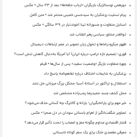
دورهمی نوستالژیک بازیگران «ارباب حلقه‌ها» بعد از ۲۳ سال + عکس
پیام تسلیت پزشکیان به سیدحسن خمینی منتشر شد + متن کامل
استایل متفاوت و جسورانه تینا آخوندتبار در ۳۹ سالگی + عکس
ذوالقدر مشاور سیاسی رهبر انقلاب شد
ظهور میکرودراماها و تحول زبان تصویر در عصر ارتباطات دیجیتال
فوری؛ تصمیم تازه ترامپ درباره ایران/ آیا آمریکا به‌دنبال کاهش تنش است؟
چهره متفاوت بازیگر «وضعیت سفید» پس از سال‌ها + فیلم
پزشکیان به شایعات اختلاف درباره تفاهم‌نامه پاسخ داد
استقلال و تراکتور در آستانه آسیا؛ مشکل بزرگ میزبانی حل نشد
محل کشف جسد حمیدرضا رجب‌زاده مشخص شد
خبر مهم برای یارانه‌بگیران؛ یارانه و کالابرگ چه کسانی حذف می‌شود؟
تصاویر شگفت‌انگیز از اهرام باستانی سودان در دل صحرا + عکس
فشار اقتصادی مداوم چگونه مغز و اعصاب را تحت تأثیر قرار می‌دهد؟
معرفی مقصدی خنک برای یک سفر کوتاه تابستانی