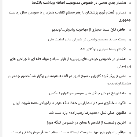
هشدار جدی همتی در خصوص ممنوعیت اضافه ‌برداشت بانک‌ها
دیدار و گفت‌وگوی پزشکیان با رهبر معظم انقلاب همزمان با سومین سال ریاست
جمهوری
⁨ خاطره تلخ سینا حجازی از مهاجرت برادرش../ویدیو
پست جدید محسن رضایی در شورای عالی امنیت ملی
نکونام رسما سرمربی تراکتور شد
هشدار در خصوص جراحی های زیبایی: از بازار سیاه و مواد فله ای تا جراحی های
زیر زمینی
تشییع پیکر کاوه کاویان ، صبح امروز در قطعه هنرمندان برگزار شد/حضور جمعی از
هنرمندان/ویدیو
خانه ارواح در دل جنگل های سرسبز مازندران + عکس
تاکید سخنگوی سپاه پاسداران بر حفظ تنگه هرمز تا پذیرفتن همه شروط ایران
مظنون اصلی قتل «حمیدرضا رجب‌زاده» بازداشت شد
آخرین وضعیت از تفاهم با عمان در خصوص تنگه هرمز
عراقچی:ایران پای عهد مقاومت ایستاده‌است؛ جنایت‌ها فراموش‌شدنی نیست