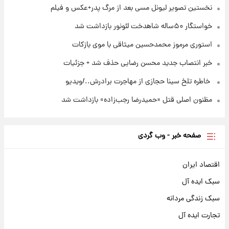
نخستین تصویر لیونل مسی بعد از مرگ پدر+عکس و فیلم
خواستگار ۵۰ساله شاهدخت لئونور بازداشت شد
استوری مرموز محمدحسین میثاقی با موی بازکات
خبر انتصاب جدید محسن رضایی حذف شد + جزئیات
⁨ خاطره تلخ سینا حجازی از مهاجرت برادرش../ویدیو
مظنون اصلی قتل «حمیدرضا رجب‌زاده» بازداشت شد
صفحه خبر - وب گردی
اقتصاد ایران
سبک ایده آل
سبک زندگی مردانه
تجارت ایده آل