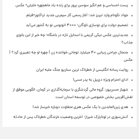
پست احساسی و غم انگیز سوسن پرور برای زنده یاد ماهچهره خلیلی+ عکس
جواد نکونام وارد تبریز شد؛ آغاز رسمی کار سرمربی جدید تراکتور+فیلم
تصمیم دولت برای نوسازی ناوگان؛ ۴۰۰۰ اتوبوس نو به کشور می‌آید
جدیدترین عکس نیکی کریمی با استایل تازه در باشگاه؛ چه خبر از این بانوی
جذاب؟
جنجال جراحی زیبایی ۴۰ میلیارد تومانی خواننده زن | چهره او چه تغییری کرد؟ |
عکس
روایت رسانه انگلیسی از خطرناک ترین سناریو جنگ علیه ایران
ادای احترام ویژه دی‌پل به پدر مسی!
شهباز حسن‌پور: گروه مالی گردشگری با سرمایه‌گذاری در کرمان، الگویی موفق از
نقش‌آفرینی بخش خصوصی در توسعه استان است
هدی زین‌العابدین با یک عکس هنری متفاوت دوباره خبرساز شد!
آتش‌سوزی در لوناپارک شیراز؛ آخرین وضعیت خزندگان خطرناک پس از حادثه