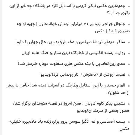
جدیدترین عکس نیکی کریمی با استایل تازه در باشگاه؛ چه خبر از این
۱۴ ساعت پیش
پست جدید محسن رضایی در شورای عالی امنیت
بانوی جذاب؟
ملی
جنجال جراحی زیبایی ۴۰ میلیارد تومانی خواننده زن | چهره او چه
تغییری کرد؟ | عکس
۱۸ ساعت پیش
آتش‌سوزی در لوناپارک شیراز؛ آخرین وضعیت
سلفی دیدنی نیوشا ضیغمی و دخترش؛ بهترین حال جهان را دارم!
خزندگان خطرناک پس از حادثه
روایت رسانه انگلیسی از خطرناک ترین سناریو جنگ علیه ایران
۱۹ ساعت پیش
هدی زین‌العابدین با یک عکس هنری متفاوت دوباره خبرساز شد!
خواستگار ۵۰ساله شاهدخت لئونور بازداشت شد
نفیسه روشن از «دخترش» انار رونمایی کرد!/ویدیو
الهام حمیدی با این استایل رنگارنگ در اسپانیا دیده شد؛ خاص یا بیش
۱۹ ساعت پیش
از حد شلوغ؟
نخستین تصویر لیونل مسی بعد از مرگ
پدر+عکس و فیلم
تشییع پیکر کاوه کاویان ، صبح امروز در قطعه هنرمندان برگزار شد/
حضور جمعی از هنرمندان/ویدیو
۲۰ ساعت پیش
پست احساسی و غم انگیز سوسن پرور برای زنده یاد ماهچهره خلیلی+
استوری مرموز محمدحسین میثاقی با موی
عکس
بازکات