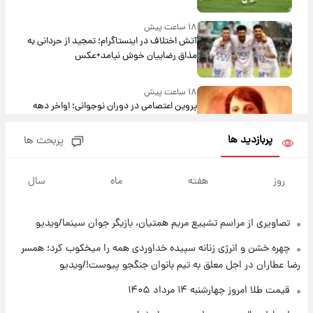
۱۸ ساعت پیش
آتش اختلاف در اینستاگرام؛ تمجید از حردانی به
مذاق رضاییان خوش نیامد+عکس
۱۸ ساعت پیش
پروین اعتصامی در دوران نوجوانی؛ اواخر دهه
۱۲۹۰ شمسی
پربازدید ها
پربحث ها
۱۸ ساعت پیش
قدرت‌نمایی نظامی چین؛ بمب‌افکن حامل موشک
روز
هفته
ماه
سال
هسته‌ای در آسمان ظاهر شد
تصاویری از مراسم تشییع مریم همتیان، بازیگر جوان سینما/ویدیو
۱۹ ساعت پیش
رونالدو از گنجینه خودروهای لوکسش رونمایی
چهره خشن و انرژی زنانه سپیده خداوردی همه را میخکوب کرد؛ همسر
کرد
رضا عطاران در اجل معلق به تیم بانوان جنگجو پیوست!/ویدیو
۲۰ ساعت پیش
قیمت طلا امروز چهارشنبه ۱۴ مرداد ۱۴۰۵
قیمت دلار در بازار آزاد امروز چهارشنبه ۱۴ مرداد