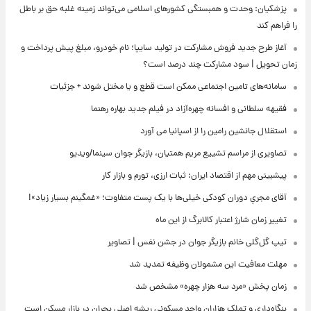
پزشکیان: وحدت و همبستگی کشورهای اسلامی می‌تواند زمینه غلبه حق بر باطل
را فراهم کند
آغاز طرح جدید فروش مشارکت در تولید سایپا؛ نام خودرو، مبلغ پیش پرداخت و
زمان تحویل | سود مشارکت چند درصد است؟
سامانه‌های تامین اجتماعی ممکن است قطع و یا مختل شوند + جزئیات
فقیهه سلطانی و افسانه چهره‌آزاد در فیلم جدید بهاره رهنما
استقلال جانشین رامین را از اسپانیا می آورد
تصاویری از مراسم تشییع مریم همتیان، بازیگر جوان سینما/ویدیو
پیشبینی مهم از اقتصاد ایران: ثبات ارزی، تورم و بازار کار
آقای مجریِ دوران کودکی خیلی‌ها با یک پست متفاوت؛ «غمگینم بسیار زیاد»!
تغییر زمان شارژ اعتبار کالابرگ از این ماه
تیپ گل‌گلی خانم بازیگر جوان در جشن نفس | تصاویر
مهلت معافیت این مشمولان وظیفه تمدید شد
زمان پخش «مرد سه هزار چهره» مشخص شد
بنگاه‌داری و تملک هزاران واحد مسکونی ریشه اصلی بحران در بازار مسکن است