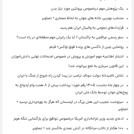
یک پژوهش مهم درخصوص پروتئین مورد نیاز بدن
منتخب بهترین خانه های جهان به لحاظ معماری + تصاویر
قراردادهای نجومی به والیبال ایران هم رسید
سفر رسمی عراقچی به پاکستان / آیا یک رایزنی مهم منطقه‌ای در راه است؟
رونمایی چین از تاکسی های پرنده فوق لوکس+ فیلم
انتشار اطلاعیه مهم آموزش و پرورش در خصوص امتحانات نهایی دانش‌آموزان
این قانون سربازی به نفع بیرانوند شد!
تلاش ناامیدانه‌ دولت دونالد ترامپ در پیدا کردن راه خروج از جنگ با ایران
در چهار ماه نخست ۱۴۰۵ رقم خورد؛ پرداخت بیش از ۸ همت وام ازدواج به
زوج‌های جوان توسط بانک ملی ایران
سرنوشت عجیب این هتل بزرگ در ارمنستان که هرگز به بهره‌برداری نرسید +
تصاویر
ادعای جدید وزیر خزانه‌داری آمریکا درخصوص توافق برای بازگشایی تنگه هرمز
۱۰۰ هکتار از تالاب میانکاله در آتش عمدی خاکستر شد + تصاویر