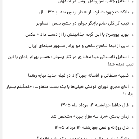
استایل جالب سوپرمدل روس در اصفهان
۱۴۰۵/ نرخ‌ها ثابت ماند؟ +جدول
بازگشت چهره خاطره‌ساز به تلویزیون بعد از ۳۳ سال
۲۰ ساعت پیش
تیپ گل‌گلی خانم بازیگر جوان در جشن نفس | تصاویر
علی مطهری: اجرای کامل تفاهم‌نامه اسلام‌آباد،
پیروزی بزرگ‌تری برای ایران است
پوریا پورسرخ با این گریم جذابیتش را از دست داد + عکس
قابی از نیما شاهرخ‌شاهی و دو برادر مشهور سینمای ایران
۲۱ ساعت پیش
واکنش تند تاکر کارلسون به حمله آمریکا به
استایل تابستانی مینا مختاری در کنار پسرش؛ همسر بهرام رادان با این
مدرسه میناب؛ «باید سیلی محکمی به صورت
تیپ دیده شد!
ترامپ زد»
فقیهه سلطانی و افسانه چهره‌آزاد در فیلم جدید بهاره رهنما
۲۱ ساعت پیش
قیمت طلا و سکه امروز چهارشنبه ۱۴ مرداد
آقای مجریِ دوران کودکی خیلی‌ها با یک پست متفاوت؛ «غمگینم بسیار
۱۴۰۵/کاهش قیمت طلا و سکه
زیاد»!
فال حافظ چهارشنبه ۱۴ مرداد ماه ۱۴۰۵
زمان پخش «مرد سه هزار چهره» مشخص شد
فال روزانه واقعی چهارشنبه ۱۴ مرداد ۱۴۰۵