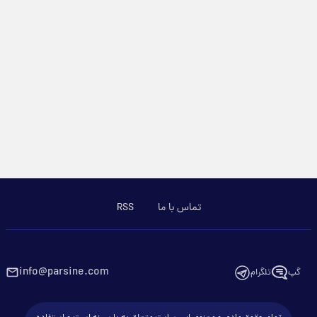
تماس با ما
RSS
info@parsine.com
گپ
تلگرام