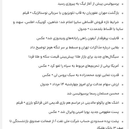
پرسپولیس پیش از آغاز لیگ به پیروزی رسید
بازگشت مهران غفوریان به قاب تلویزیون با سریالی نوستالژیک + فیلم
شرایط تازه فروش اقساطی سایپا اعلام شد؛ شاهین، کوییک، اطلس، سهند و
ساینا با اقساط بلندمدت + جدول
قابلیت پرطرفدار آیفون راهی رایانه‌های ویندوزی شد+ عکس
بقایی درباره مذاکرات تهران و مسقط بر سر تنگه هرمز توضیح داد
سیگنال‌های جدید برای بازار طلا؛ پیش‌بینی قیمت سکه و طلا فردا
آمریکا برخی از تحریم‌های مربوط به سپاه را لغو کرد + عکس
قدرت نمایی نوید محمدزاده به سبک بروس لی + عکس
ارزش سهام عدالت برای امروز چهارشنبه ۱۴ مرداد + جدول
محسن مسلمان رسما پرسپولیسی شد
اشک های پائولو مالدینی در مراسم هم بازی قدیمی اش فرانکو بارزی + فیلم
پست مفهومی جدید پویا امینی وایرال شد + عکس
پشت پرده‌ مسدودی حساب شرکت ملی نفت / از ضمانت صندوق بازنشستگی تا
صف ۳ بانک طلبکار