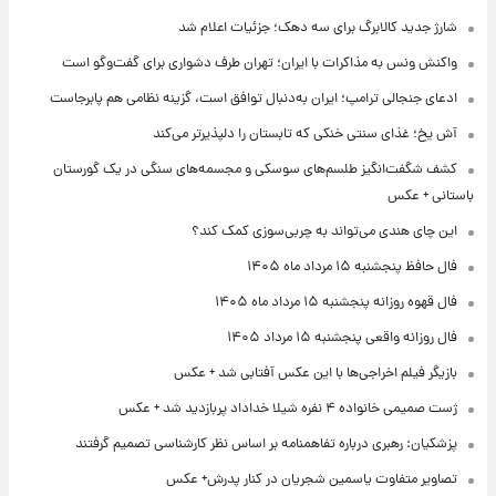
شارژ جدید کالابرگ برای سه دهک؛ جزئیات اعلام شد
واکنش ونس به مذاکرات با ایران؛ تهران طرف دشواری برای گفت‌وگو است
ادعای جنجالی ترامپ؛ ایران به‌دنبال توافق است، گزینه نظامی هم پابرجاست
آش یخ؛ غذای سنتی خنکی که تابستان را دلپذیرتر می‌کند
کشف شگفت‌انگیز طلسم‌های سوسکی و مجسمه‌های سنگی در یک گورستان
باستانی + عکس
این چای هندی می‌تواند به چربی‌سوزی کمک کند؟
فال حافظ پنجشنبه ۱۵ مرداد ماه ۱۴۰۵
فال قهوه روزانه پنجشنبه ۱۵ مرداد ماه ۱۴۰۵
فال روزانه واقعی پنجشنبه ۱۵ مرداد ۱۴۰۵
بازیگر فیلم اخراجی‌ها با این عکس آفتابی شد + عکس
ژست صمیمی خانواده ۴ نفره شیلا خداداد پربازدید شد + عکس
پزشکیان: رهبری درباره تفاهمنامه بر اساس نظر کارشناسی تصمیم گرفتند
تصاویر متفاوت یاسمین شجریان در کنار پدرش+ عکس