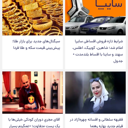
شرایط تازه فروش اقساطی سایپا
سیگنال‌های جدید برای بازار طلا؛
اعلام شد؛ شاهین، کوییک، اطلس،
پیش‌بینی قیمت سکه و طلا فردا
سهند و ساینا با اقساط بلندمدت +
جدول
فقیهه سلطانی و افسانه چهره‌آزاد در
آقای مجریِ دوران کودکی خیلی‌ها با
فیلم جدید بهاره رهنما
یک پست متفاوت؛ «غمگینم بسیار