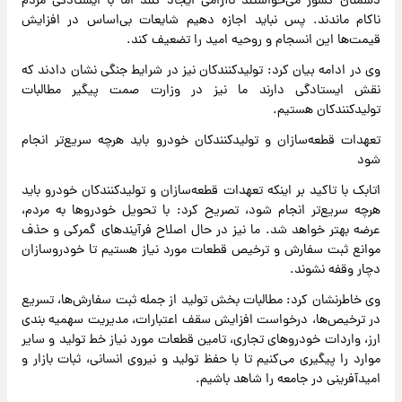
دشمنان کشور می‌خواستند ناآرامی ایجاد کنند اما با ایستادگی مردم
ناکام ماندند. پس نباید اجازه دهیم شایعات بی‌اساس در افزایش
قیمت‌ها این انسجام و روحیه امید را تضعیف کند.
وی در ادامه بیان کرد: تولیدکنندکان نیز در شرایط جنگی نشان دادند که
نقش ایستادگی دارند ما نیز در وزارت صمت پیگیر مطالبات
تولیدکنندکان هستیم.
تعهدات قطعه‌سازان و تولیدکنندکان خودرو باید هرچه سریع‌تر انجام
شود
اتابک با تاکید بر اینکه تعهدات قطعه‌سازان و تولیدکنندکان خودرو باید
هرچه سریع‌تر انجام شود، تصریح کرد: با تحویل خودروها به مردم،
عرضه بهتر خواهد شد. ما نیز در حال اصلاح فرآیندهای گمرکی و حذف
موانع ثبت سفارش و ترخیص قطعات مورد نیاز هستیم تا خودروسازان
دچار وقفه نشوند.
وی خاطرنشان کرد: مطالبات بخش تولید از جمله ثبت سفارش‌ها، تسریع
در ترخیص‌ها، درخواست افزایش سقف اعتبارات، مدیریت سهمیه بندی
ارز، واردات خودروهای تجاری، تامین قطعات مورد نیاز خط تولید و سایر
موارد را پیگیری می‌کنیم تا با حفظ تولید و نیروی انسانی، ثبات بازار و
امیدآفرینی در جامعه را شاهد باشیم.