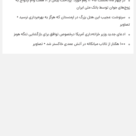
در چهار ماه نخست ۱۴۰۵ رقم خورد؛ پرداخت بیش از ۸ همت وام ازدواج به
زوج‌های جوان توسط بانک ملی ایران
سرنوشت عجیب این هتل بزرگ در ارمنستان که هرگز به بهره‌برداری نرسید +
تصاویر
ادعای جدید وزیر خزانه‌داری آمریکا درخصوص توافق برای بازگشایی تنگه هرمز
۱۰۰ هکتار از تالاب میانکاله در آتش عمدی خاکستر شد + تصاویر