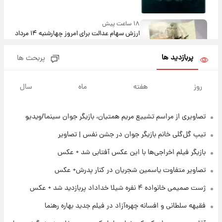
۱۸ ساعت پیش
ارزش سهام عدالت برای امروز چهارشنبه ۱۴ مرداد
+ جدول
پربازدید ها
پربحث ها
۲۲ ساعت پیش
آغاز طرح جدید فروش مشارکت در تولید سایپا؛
روز
هفته
ماه
سال
نام خودرو، مبلغ پیش پرداخت و زمان تحویل |
سود مشارکت چند درصد است؟
تصاویری از مراسم تشییع مریم همتیان، بازیگر جوان سینما/ویدیو
۱ روز پیش
زمان پخش «مرد سه هزار چهره» مشخص شد
تیپ گل‌گلی خانم بازیگر جوان در جشن نفس | تصاویر
بازیگر فیلم اخراجی‌ها با این عکس آفتابی شد + عکس
۱ روز پیش
تصاویر متفاوت یاسمین شجریان در کنار پدرش+ عکس
کار استقلال و رامین رضاییان رسما تمام شد +
عکس / خداحافظی صمیمانه آبی ها با رامین!
ژست صمیمی خانواده ۴ نفره شیلا خداداد پربازدید شد + عکس
فقیهه سلطانی و افسانه چهره‌آزاد در فیلم جدید بهاره رهنما
۱ روز پیش
آتش اختلاف در اینستاگرام؛ تمجید از حردانی به