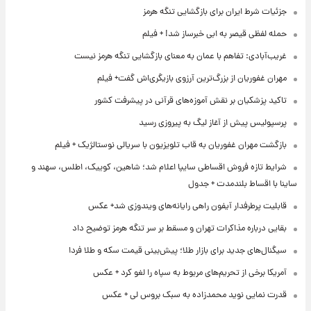
جزئیات شرط ایران برای بازگشایی تنگه هرمز
حمله لفظی قیصر به ابی خبرساز شد! + فیلم
غریب‌آبادی: تفاهم با عمان به معنای بازگشایی تنگه هرمز نیست
مهران غفوریان از بزرگ‌ترین آرزوی بازیگری‌اش گفت+ فیلم
تاکید پزشکیان بر نقش آموزه‌های قرآنی در پیشرفت کشور
پرسپولیس پیش از آغاز لیگ به پیروزی رسید
بازگشت مهران غفوریان به قاب تلویزیون با سریالی نوستالژیک + فیلم
شرایط تازه فروش اقساطی سایپا اعلام شد؛ شاهین، کوییک، اطلس، سهند و
ساینا با اقساط بلندمدت + جدول
قابلیت پرطرفدار آیفون راهی رایانه‌های ویندوزی شد+ عکس
بقایی درباره مذاکرات تهران و مسقط بر سر تنگه هرمز توضیح داد
سیگنال‌های جدید برای بازار طلا؛ پیش‌بینی قیمت سکه و طلا فردا
آمریکا برخی از تحریم‌های مربوط به سپاه را لغو کرد + عکس
قدرت نمایی نوید محمدزاده به سبک بروس لی + عکس