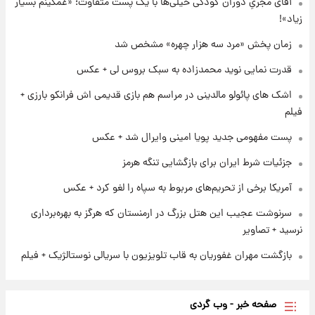
آقای مجریِ دوران کودکی خیلی‌ها با یک پست متفاوت؛ «غمگینم بسیار
مذاق رضاییان خوش نیامد+عکس
زیاد»!
زمان پخش «مرد سه هزار چهره» مشخص شد
۱ روز پیش
پروین اعتصامی در دوران نوجوانی؛ اواخر دهه
قدرت نمایی نوید محمدزاده به سبک بروس لی + عکس
۱۲۹۰ شمسی
اشک های پائولو مالدینی در مراسم هم بازی قدیمی اش فرانکو بارزی +
فیلم
۱ روز پیش
قدرت‌نمایی نظامی چین؛ بمب‌افکن حامل موشک
پست مفهومی جدید پویا امینی وایرال شد + عکس
هسته‌ای در آسمان ظاهر شد
جزئیات شرط ایران برای بازگشایی تنگه هرمز
آمریکا برخی از تحریم‌های مربوط به سپاه را لغو کرد + عکس
سرنوشت عجیب این هتل بزرگ در ارمنستان که هرگز به بهره‌برداری
نرسید + تصاویر
بازگشت مهران غفوریان به قاب تلویزیون با سریالی نوستالژیک + فیلم
صفحه خبر - وب گردی