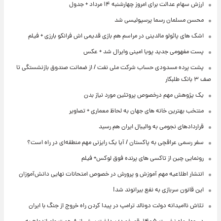
ارزش سهام عدالت برای امروز چهارشنبه ۱۴ مرداد + جدول
محسن مسلمان رسما پرسپولیسی شد
اشک های پائولو مالدینی در مراسم هم بازی قدیمی اش فرانکو بارزی + فیلم
پست مفهومی جدید پویا امینی وایرال شد + عکس
پشت پرده‌ مسدودی حساب شرکت ملی نفت / از ضمانت صندوق بازنشستگی تا
صف ۳ بانک طلبکار
یک پژوهش مهم درخصوص پروتئین مورد نیاز بدن
منتخب بهترین خانه های جهان به لحاظ معماری + تصاویر
قراردادهای نجومی به والیبال ایران هم رسید
سفر رسمی عراقچی به پاکستان / آیا یک رایزنی مهم منطقه‌ای در راه است؟
رونمایی چین از تاکسی های پرنده فوق لوکس+ فیلم
انتشار اطلاعیه مهم آموزش و پرورش در خصوص امتحانات نهایی دانش‌آموزان
این قانون سربازی به نفع بیرانوند شد!
تلاش ناامیدانه‌ دولت دونالد ترامپ در پیدا کردن راه خروج از جنگ با ایران