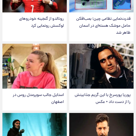
قدرت‌نمایی نظامی چین؛ بمب‌افکن
رونالدو از گنجینه خودروهای
حامل موشک هسته‌ای در آسمان
لوکسش رونمایی کرد
ظاهر شد
پوریا پورسرخ با این گریم جذابیتش
استایل جالب سوپرمدل روس در
را از دست داد + عکس
اصفهان