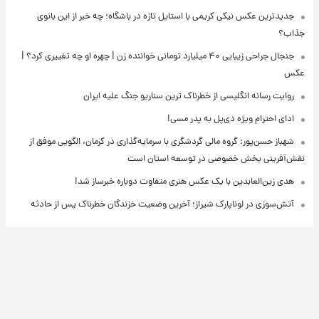
جدیدترین عکس نیکی کریمی با استایل تازه در باشگاه؛ چه خبر از این بانوی
جذاب؟
جنجال جراحی زیبایی ۴۰ میلیارد تومانی خواننده زن | چهره او چه تغییری کرد؟ |
عکس
روایت رسانه انگلیسی از خطرناک ترین سناریو جنگ علیه ایران
ادای احترام ویژه دی‌پل به پدر مسی!
شهباز حسن‌پور: گروه مالی گردشگری با سرمایه‌گذاری در کرمان، الگویی موفق از
نقش‌آفرینی بخش خصوصی در توسعه استان است
هدی زین‌العابدین با یک عکس هنری متفاوت دوباره خبرساز شد!
آتش‌سوزی در لوناپارک شیراز؛ آخرین وضعیت خزندگان خطرناک پس از حادثه