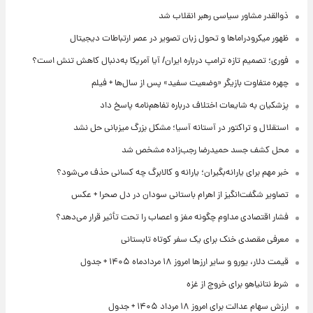
ذوالقدر مشاور سیاسی رهبر انقلاب شد
ظهور میکرودراماها و تحول زبان تصویر در عصر ارتباطات دیجیتال
فوری؛ تصمیم تازه ترامپ درباره ایران/ آیا آمریکا به‌دنبال کاهش تنش است؟
چهره متفاوت بازیگر «وضعیت سفید» پس از سال‌ها + فیلم
پزشکیان به شایعات اختلاف درباره تفاهم‌نامه پاسخ داد
استقلال و تراکتور در آستانه آسیا؛ مشکل بزرگ میزبانی حل نشد
محل کشف جسد حمیدرضا رجب‌زاده مشخص شد
خبر مهم برای یارانه‌بگیران؛ یارانه و کالابرگ چه کسانی حذف می‌شود؟
تصاویر شگفت‌انگیز از اهرام باستانی سودان در دل صحرا + عکس
فشار اقتصادی مداوم چگونه مغز و اعصاب را تحت تأثیر قرار می‌دهد؟
معرفی مقصدی خنک برای یک سفر کوتاه تابستانی
قیمت دلار، یورو و سایر ارزها امروز ۱۸ مردادماه ۱۴۰۵ + جدول
شرط نتانیاهو برای خروج از غزه
ارزش سهام عدالت برای امروز ۱۸ مرداد ۱۴۰۵ + جدول