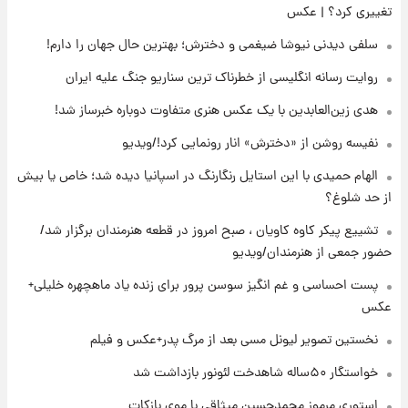
تغییری کرد؟ | عکس
۱۸ ساعت پیش
آتش‌سوزی در لوناپارک شیراز؛ آخرین وضعیت
سلفی دیدنی نیوشا ضیغمی و دخترش؛ بهترین حال جهان را دارم!
خزندگان خطرناک پس از حادثه
روایت رسانه انگلیسی از خطرناک ترین سناریو جنگ علیه ایران
۱۹ ساعت پیش
هدی زین‌العابدین با یک عکس هنری متفاوت دوباره خبرساز شد!
خواستگار ۵۰ساله شاهدخت لئونور بازداشت شد
نفیسه روشن از «دخترش» انار رونمایی کرد!/ویدیو
الهام حمیدی با این استایل رنگارنگ در اسپانیا دیده شد؛ خاص یا بیش
۱۹ ساعت پیش
از حد شلوغ؟
نخستین تصویر لیونل مسی بعد از مرگ
پدر+عکس و فیلم
تشییع پیکر کاوه کاویان ، صبح امروز در قطعه هنرمندان برگزار شد/
حضور جمعی از هنرمندان/ویدیو
۲۰ ساعت پیش
پست احساسی و غم انگیز سوسن پرور برای زنده یاد ماهچهره خلیلی+
استوری مرموز محمدحسین میثاقی با موی
عکس
بازکات
نخستین تصویر لیونل مسی بعد از مرگ پدر+عکس و فیلم
خواستگار ۵۰ساله شاهدخت لئونور بازداشت شد
استوری مرموز محمدحسین میثاقی با موی بازکات