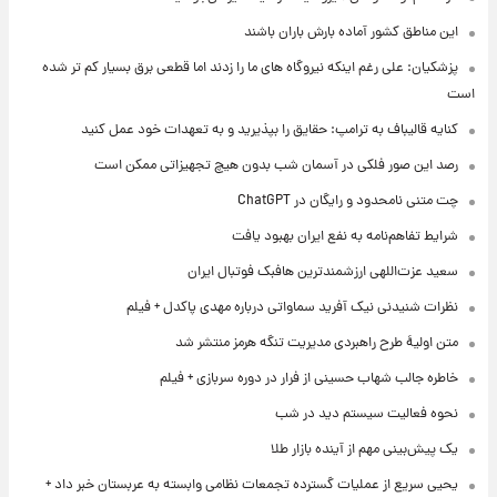
این مناطق کشور آماده بارش باران باشند
پزشکیان: علی رغم اینکه نیروگاه های ما را زدند اما قطعی برق بسیار کم تر شده
است
کنایه قالیباف به ترامپ: حقایق را بپذیرید و به تعهدات خود عمل کنید
رصد این صور فلکی در آسمان شب بدون هیچ تجهیزاتی ممکن است
چت متنی نامحدود و رایگان در ChatGPT
شرایط تفاهم‌نامه به نفع ایران بهبود یافت
سعید عزت‌اللهی ارزشمندترین هافبک فوتبال ایران
نظرات شنیدنی نیک آفرید سماواتی درباره مهدی پاکدل + فیلم
متن اولیۀ طرح راهبردی مدیریت تنگه هرمز منتشر شد
خاطره جالب شهاب حسینی از فرار در دوره سربازی + فیلم
نحوه فعالیت سیستم دید در شب
یک پیش‌بینی مهم از آینده بازار طلا
یحیی سریع از عملیات گسترده تجمعات نظامی وابسته به عربستان خبر داد +