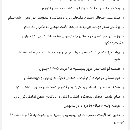
واکنش پلیس به فیک نیوزها و بازنشر ویدیوهای تکراری
پیش‌بینی جنجالی احسان علیخانی درباره میثاقی و فردوسی پور وایرال شد+فیلم
واکنش سحر دولتشاهی به حاشیه‌ها: قصد توهین به اذان را نداشتم
راز طول عمر انسان در دستان یک نوجوان ۱۵ ساله؟ ادعایی که جهان را
شگفت‌زده کرد
روایت پزشکیان از برنامه‌های دولت برای بهبود معیشت مردم امشب منتشر
می‌شود
قیمت گوشت قرمز امروز پنجشنبه ۱۵ مرداد ۱۴۰۵ +جدول
بازار مسکن در مرداد آرام گرفت؛ کاهش تحرک خریداران و فروشندگان
شکاف نجومی میان فقیر و غنی؛ تورم فشار بر دهک‌های پایین را تشدید کرد
پیام اطمینان‌بخش سخنگوی ارتش: ارتش در بالاترین سطح آمادگی قرار دارد
عرضه اولیه «احیا۱» ۱۹ مرداد در فرابورس
تغییر تند قیمت محصولات ایران‌خودرو و سایپا امروز پنجشنبه ۱۵ مرداد ۱۴۰۵
+جدول