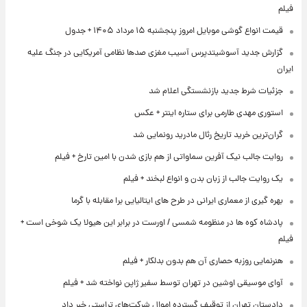
فیلم
قیمت انواع گوشی موبایل امروز پنجشنبه ۱۵ مرداد ۱۴۰۵ + جدول
گزارش جدید آسوشیتدپرس آسیب مغزی صدها نظامی آمریکایی در جنگ علیه
ایران
جزئیات شرط جدید بازنشستگی اعلام شد
استوری مهدی طارمی برای ستاره اینتر + عکس
گران‌ترین خرید تاریخ رئال مادرید رونمایی شد
روایت جالب نیک آفرین سماواتی از هم بازی شدن با امین تارخ + فیلم
یک روایت جالب از زبان بدن و انواع لبخند + فیلم
بهره گیری از معماری ایرانی در طرح های ایتالیایی برا مقابله با گرما
پادشاه کوه ها در منظومه شمسی / اورست در برابر این هیولا یک شوخی است +
فیلم
هنرنمایی روزبه حصاری آن هم بدون بدلکار + فیلم
آوای موسیقی اوشین در تهران توسط سفیر ژاپن نواخته شد + فیلم
دادستان تهران از توقیف گسترده اموال شرکت‌های تراستی خبر داد