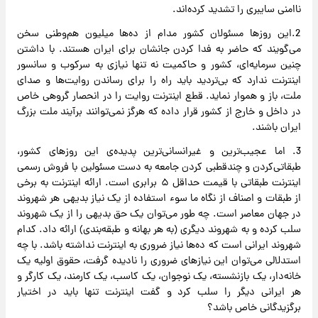
ناامنی سایبری را تشدید کرد‌ه‌اند.
2.این روزها مسئولان کشور مدام از ده‌ها میلیون‌ هم‌وطنی سخن
می‌گویند که حاضر به فدا کردن جانشان برای ایران هستند. با داشتن
چنین سرمایه‌ای، کشور و حاکمیت نه تنها نیازی به سرکوب و سانسور
اینترنت ندارد که بی‌تردید باید راه را برای رساندن روایت‌ها و صدای
ملت، باز و هموار نماید. قطع اینترنت روایت را در انحصار گروهی خاص
در داخل و خارج از کشور قرار داده که هرگز نمی‌توانند برآیند ملت بزرگ
ایران باشند.
3. اما عجیب‌ترین و غیرانسانی‌ترین پدیده‌ی این روزهای کشور،‌
طبقاتی‌کردن و چندقطبی کردن جامعه به دست مسئولین با فروش رسمی
اینترنت طبقاتی با قیمت حداقل ۵ برابری است. ارائه اینترنت به برخی
از طبقات و اصناف از نگاه ما سوء استفاده از یک نیاز بدیهی هر شهروند
در جهان معاصر است. چه طور می‌توان یک حق بدیهی را از یک شهروند
سلب کرده و به شهروند دیگری (به هر بهانه و طبقه‌بندی) ارائه داد. کدام
شهروند ایرانی است که ده‌ها نیاز ضروری به اینترنت نداشته باشد. با چه
استدلالی می‌توان این نیازهای ضروری را نادیده گرفت، حقوق اولیه یک
خانه‌دار، یک بازنشسته، یک نوجوان، یک کاسب، یک کارمند، یک کارگر و
هر ایرانی دیگر را سلب کرد و گفت اینترنت تنها باید در اختیار
برگزیدگانی خاص باشد؟