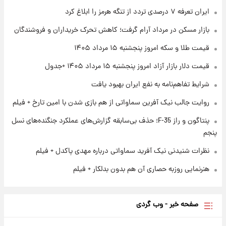
ایران تعرفه ۷ درصدی تردد از تنگه هرمز را ابلاغ کرد
۱ روز پیش
بازار مسکن در مرداد آرام گرفت؛ کاهش تحرک خریداران و فروشندگان
ارزش سهام عدالت برای امروز چهارشنبه ۱۴ مرداد
+ جدول
قیمت طلا و سکه امروز پنجشنبه ۱۵ مرداد ۱۴۰۵
قیمت دلار بازار آزاد امروز پنجشنبه ۱۵ مرداد ۱۴۰۵ +جدول
۱ روز پیش
آغاز طرح جدید فروش مشارکت در تولید سایپا؛
شرایط تفاهم‌نامه به نفع ایران بهبود یافت
نام خودرو، مبلغ پیش پرداخت و زمان تحویل |
سود مشارکت چند درصد است؟
روایت جالب نیک آفرین سماواتی از هم بازی شدن با امین تارخ + فیلم
پنتاگون و راز F-35؛ حذف بی‌سابقه گزارش‌های عملکرد جنگنده‌های نسل
پنجم
نظرات شنیدنی نیک آفرید سماواتی درباره مهدی پاکدل + فیلم
هنرنمایی روزبه حصاری آن هم بدون بدلکار + فیلم
صفحه خبر - وب گردی