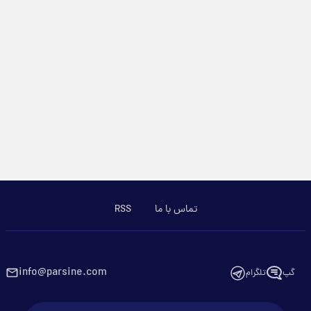
تماس با ما
RSS
info@parsine.com
گپ
تلگرام