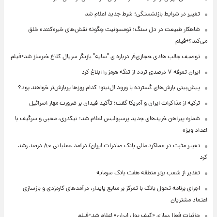
تغییر در شرایط بازنشستگی؛ شرط جدید اعلام شد
شاهکار طبیعت در دل سنگ؛ تومسونیت چگونه نقش‌های خیره‌کننده خلق
می‌کند؟+فیلم
توصیف جالب هادی حجازی‌فر درباره ی "سایه" بازیگر سریال کلاغ خبرساز شد+فیلم
ایران تعرفه ۷ درصدی تردد از تنگه هرمز را ابلاغ کرد
پیش‌بینی بارش‌های گسترده با ورود ال‌نینو؛ کدام روزها پربارش‌تر خواهند بود؟
ترکیه از مذاکرات ایران و آمریکا گفت؛ تأکید فیدان بر ضرورت مهار اسرائیل
شماره پیراهن خریدهای جدید پرسپولیس اعلام شد؛ تیکدری، محبی و سرگیف با
اعداد ویژه
تغییر مثبت در عملکرد مالی بانک صادرات ایران/ درآمد عملیاتی ۸۰ درصد رشد
کرد
تقدیر از شعب برتر منطقه هفت بانک سرمایه
اجرای برنامه تحول بانک با تمرکز بر منابع پایدار، درآمدهای کارمزدی و بازسازی
اعتماد مشتریان
جزئیات فعال‌سازی «کیف پول ایران» اعلام شد+فیلم