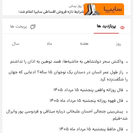
۱ روز پیش
شرایط تازه فروش اقساطی سایپا اعلام شد؛
شاهین، کوییک، اطلس، سهند و ساینا با اقساط
بلندمدت + جدول
پربازدید ها
پربحث ها
۱ روز پیش
سیگنال‌های جدید برای بازار طلا؛ پیش‌بینی
روز
هفته
ماه
سال
قیمت سکه و طلا فردا
واکنش سحر دولتشاهی به حاشیه‌ها: قصد توهین به اذان را نداشتم
۲۲ ساعت پیش
فال حافظ پنجشنبه ۱۵ مرداد ماه ۱۴۰۵
راز طول عمر انسان در دستان یک نوجوان ۱۵ ساله؟ ادعایی که جهان
را شگفت‌زده کرد
۲۳ ساعت پیش
فال روزانه واقعی پنجشنبه ۱۵ مرداد ۱۴۰۵
فال قهوه روزانه پنجشنبه ۱۵ مرداد ماه ۱۴۰۵
فال قهوه روزانه پنجشنبه ۱۵ مرداد ماه ۱۴۰۵
پیش‌بینی جنجالی احسان علیخانی درباره میثاقی و فردوسی پور وایرال
۱ روز پیش
شد+فیلم
فال روزانه واقعی پنجشنبه ۱۵ مرداد ۱۴۰۵
فال حافظ پنجشنبه ۱۵ مرداد ماه ۱۴۰۵