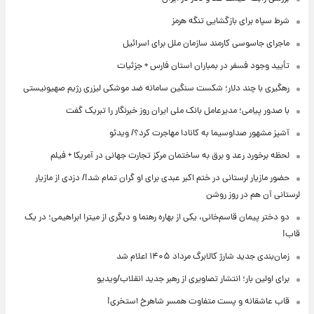
شرط سپاه برای بازگشایی تنگه هرمز
ماجرای جاسوسی کارمند سازمان ملل برای اسرائیل
تأیید وجود فسفر در بمباران استان فارس + جزئیات
رهگیری با چند دلار؛ شکست سنگین سامانه ضد موشکی لیزری رژیم صهیونیستی
با صدور پیامی؛ مدیرعامل بانک ملی ایران روز خبرنگار را تبریک گفت
آشپز مشهور صداوسیما به کانادا مهاجرت کرد؟/ ویدئو
لحظه برخورد رعد و برق به ساختمان مرکز تجارت جهانی در آمریکا + فیلم
حضور مازیار لرستانی در ختم اکبر عبدی برای او گران تمام شد!/ دزدی از مازیار
لرستانی آن هم در روز روشن
دو دختر پیمان قاسم‌خانی، یکی از بهاره رهنما و دیگری از میترا ابراهیمی؛ در یک
قاب!
زمان‌بندی جدید شارژ کالابرگ مرداد ۱۴۰۵ اعلام شد
برای اولین بار؛ انتشار تصاویری از رهبر جدید انقلاب/ویدیو
قاب عاشقانه و پست متفاوت همسر شاهرخ استخری!