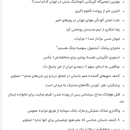
بهترین تعمیرگاه گیربکس اتوماتیک جیلی در تهران کدام است؟
آخرین خبر از پرونده کلثوم اکبری
علت اصلی آلودگی هوای تهران در روزهای اخیر
رضا شکاری از تیم جدیدش رونمایی کرد
لیونل مسی عزادار شد! + جزئیات
ماجرای پیامک "مشمول سهمیه جنگ هستید"
استوری انگیزشی نفیسه روشن برای مخاطبانش+ عکس
عراقچی به ادعای سهم ۱۱ درصدی ایران از خزر پاسخ داد
کشف شهرهای گمشده مصر باستان در اعماق دریا و زیر شن‌های صحرا + تصاویر
پزشکیان: هنر، آوردن نگاه‌های مشترک به میدان است
قتل هولناک مداح سرشناس پس از ربوده شدن؛ فیلم جنایت برای خانواده ارسال
شد
واگذاری املاک تملیکی و مازاد بانک سرمایه از طریق مزایده عمومی
۸ کشف باستان شناسی که علم هنوز توضیحی برای آنها ندارد+ تصاویر
بررسی رابطه قیمت طلا و دلار در ایران