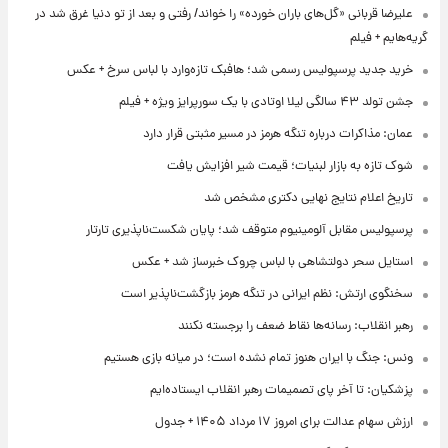
علیرضا قربانی «گل‌های باران خورده» را خواند/ رفتی و بعد از تو دنیا غرق شد در
گریه‌هایم + فیلم
خرید جدید پرسپولیس رسمی شد؛ هافبک تازه‌وارد با لباس سرخ + عکس
جشن تولد ۴۳ سالگی لیلا اوتادی با یک سورپرایز ویژه + فیلم
عمان: مذاکرات درباره تنگه هرمز در مسیر مثبتی قرار دارد
شوک تازه به بازار لبنیات؛ قیمت شیر افزایش یافت
تاریخ اعلام نتایج نهایی دکتری مشخص شد
پرسپولیس مقابل آلومینیوم متوقف شد؛ پایان شکست‌ناپذیری تارتار
استایل سحر دولتشاهی با لباس چروک خبرساز شد + عکس
سخنگوی ارتش: نظم ایرانی در تنگه هرمز بازگشت‌ناپذیر است
رهبر انقلاب: رسانه‌ها نقاط ضعف را برجسته نکنند
ونس: جنگ با ایران هنوز تمام نشده است؛ در میانه بازی هستیم
پزشکیان: تا آخر پای تصمیمات رهبر انقلاب ایستاده‌ایم
ارزش سهام عدالت برای امروز ۱۷ مرداد ۱۴۰۵ + جدول