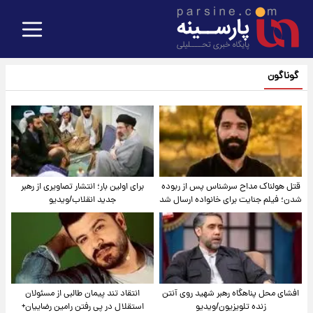
گوناگون
قتل هولناک مداح سرشناس پس از ربوده
برای اولین بار؛ انتشار تصاویری از رهبر
شدن؛ فیلم جنایت برای خانواده ارسال شد
جدید انقلاب/ویدیو
افشای محل پناهگاه‌ رهبر شهید روی آنتن
انتقاد تند پیمان طالبی از مسئولان
زنده تلویزیون/ویدیو
استقلال در پی رفتن رامین رضاییان+