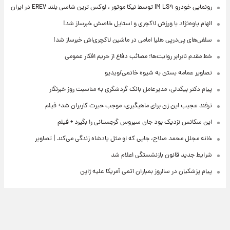
رونمایی خودرو IM LS۹ توسط نیکا موتور ، لوکس ترین شاسی بلند EREV در ایران
الهام پاوه‌نژاد با ورزش لاکچری و استایل خاصش خبرساز شد!
سلفی‌های پی‌درپی هلیا امامی در ماشین لاکچری‌اش خبرساز شد!
خط مقدم نابرابر روایت‌ها؛ مصائب دفاع از حریم افکار عمومی
تصاویر عمامه بستن به شیوه خاتمی/ویدیو
پیام دکتر بیگدلی، مدیرعامل بانک گردشگری به مناسبت روز خبرنگار
ترفند عجیب این زن برای ماهیگیری، موجب حیرت کاربران شد+ فیلم
این سکانس نزدیک بود جان سیروس گرجستانی را بگیرد + فیلم
خانه مجلل محمد صلاح، جایی که او مثل پادشاه زندگی می‌کند | تصاویر
شرایط جدید قانون بازنشستگی اعلام شد
پیام پزشکیان در سالروز بمباران اتمی آمریکا علیه ژاپن