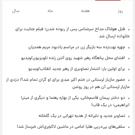
۱۲ ساعت پیش
هشدار درباره کمبود یک ماده معدنی؛ خطر
روز
هفته
ماه
سال
آلزایمر و زوال عقل افزایش می‌یابد؟
قتل هولناک مداح سرشناس پس از ربوده شدن؛ فیلم جنایت برای
۱۲ ساعت پیش
انتقاد تند پیمان طالبی از مسئولان استقلال در
خانواده ارسال شد
پی رفتن رامین رضاییان+ عکس
چهره بهت‌زده سه بازیگر زن در مراسم یادبود مریم همتیان
۱۲ ساعت پیش
افشای محل پناهگاه‌ رهبر شهید روی آنتن زنده تلویزیون/ویدیو
قیمت گوشت گوساله و گوسفند امروز شنبه ۱۷
برای اولین بار؛ انتشار تصاویری از رهبر جدید انقلاب/ویدیو
مرداد ۱۴۰۵ +جدول
حضور مازیار لرستانی در ختم اکبر عبدی برای او گران تمام شد!/ دزدی از
۱۳ ساعت پیش
مازیار لرستانی آن هم در روز روشن
با قدرتمندترین و بادوام ترین تانک جهان آشنا
شوید+ فیلم
دو دختر پیمان قاسم‌خانی، یکی از بهاره رهنما و دیگری از میترا
ابراهیمی؛ در یک قاب!
۱۴ ساعت پیش
تصاویر جدید و دلبرانه از هدیه تهرانی در یک گلخانه
قیمت طلا ۱۸عیار امروز شنبه ۱۷ مرداد ۱۴۰۵
+جدول
سلفی‌های پی‌درپی هلیا امامی در ماشین لاکچری‌اش خبرساز شد!