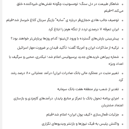
شاهکار طبیعت در دل سنگ؛ تومسونیت چگونه نقش‌های خیره‌کننده خلق
می‌کند؟+فیلم
توصیف جالب هادی حجازی‌فر درباره ی "سایه" بازیگر سریال کلاغ خبرساز شد+فیلم
ایران تعرفه ۷ درصدی تردد از تنگه هرمز را ابلاغ کرد
پیش‌بینی بارش‌های گسترده با ورود ال‌نینو؛ کدام روزها پربارش‌تر خواهند بود؟
ترکیه از مذاکرات ایران و آمریکا گفت؛ تأکید فیدان بر ضرورت مهار اسرائیل
شماره پیراهن خریدهای جدید پرسپولیس اعلام شد؛ تیکدری، محبی و سرگیف با
اعداد ویژه
تغییر مثبت در عملکرد مالی بانک صادرات ایران/ درآمد عملیاتی ۸۰ درصد رشد
کرد
تقدیر از شعب برتر منطقه هفت بانک سرمایه
اجرای برنامه تحول بانک با تمرکز بر منابع پایدار، درآمدهای کارمزدی و بازسازی
اعتماد مشتریان
جزئیات فعال‌سازی «کیف پول ایران» اعلام شد+فیلم
واکنش پلیس به فیک نیوزها و بازنشر ویدیوهای تکراری