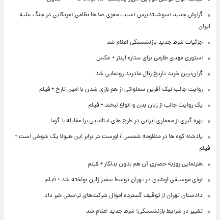
گزارش جدید آسوشیتدپرس آسیب مغزی صدها نظامی آمریکایی در جنگ علیه
ایران
جزئیات شرط جدید بازنشستگی اعلام شد
استوری مهدی طارمی برای ستاره اینتر + عکس
گران‌ترین خرید تاریخ رئال مادرید رونمایی شد
روایت جالب نیک آفرین سماواتی از هم بازی شدن با امین تارخ + فیلم
یک روایت جالب از زبان بدن و انواع لبخند + فیلم
بهره گیری از معماری ایرانی در طرح های ایتالیایی برا مقابله با گرما
پادشاه کوه ها در منظومه شمسی / اورست در برابر این هیولا یک شوخی است +
فیلم
هنرنمایی روزبه حصاری آن هم بدون بدلکار + فیلم
آوای موسیقی اوشین در تهران توسط سفیر ژاپن نواخته شد + فیلم
دادستان تهران از توقیف گسترده اموال شرکت‌های تراستی خبر داد
تغییر در شرایط بازنشستگی؛ شرط جدید اعلام شد