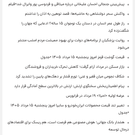
پیش‌بینی جنجالی احسان علیخانی درباره میثاقی و فردوسی پور وایرال شد+فیلم
واکنش سحر دولتشاهی به حاشیه‌ها: قصد توهین به اذان را نداشتم
راز طول عمر انسان در دستان یک نوجوان ۱۵ ساله؟ ادعایی که جهان را
شگفت‌زده کرد
روایت پزشکیان از برنامه‌های دولت برای بهبود معیشت مردم امشب منتشر
می‌شود
قیمت گوشت قرمز امروز پنجشنبه ۱۵ مرداد ۱۴۰۵ +جدول
بازار مسکن در مرداد آرام گرفت؛ کاهش تحرک خریداران و فروشندگان
شکاف نجومی میان فقیر و غنی؛ تورم فشار بر دهک‌های پایین را تشدید کرد
پیام اطمینان‌بخش سخنگوی ارتش: ارتش در بالاترین سطح آمادگی قرار دارد
عرضه اولیه «احیا۱» ۱۹ مرداد در فرابورس
تغییر تند قیمت محصولات ایران‌خودرو و سایپا امروز پنجشنبه ۱۵ مرداد ۱۴۰۵
+جدول
هشدار بانک جهانی؛ هوش مصنوعی هم فرصت است، هم ریسک برای اقتصادهای
درحال توسعه