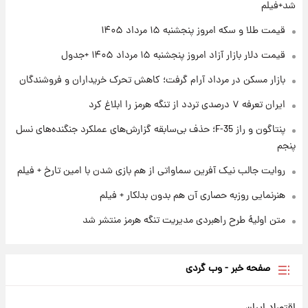
شد+فیلم
۱ روز پیش
قیمت طلا و سکه امروز پنجشنبه ۱۵ مرداد ۱۴۰۵
ارزش سهام عدالت برای امروز چهارشنبه ۱۴ مرداد
+ جدول
قیمت دلار بازار آزاد امروز پنجشنبه ۱۵ مرداد ۱۴۰۵ +جدول
بازار مسکن در مرداد آرام گرفت؛ کاهش تحرک خریداران و فروشندگان
۱ روز پیش
آغاز طرح جدید فروش مشارکت در تولید سایپا؛
ایران تعرفه ۷ درصدی تردد از تنگه هرمز را ابلاغ کرد
نام خودرو، مبلغ پیش پرداخت و زمان تحویل |
سود مشارکت چند درصد است؟
پنتاگون و راز F-35؛ حذف بی‌سابقه گزارش‌های عملکرد جنگنده‌های نسل
پنجم
روایت جالب نیک آفرین سماواتی از هم بازی شدن با امین تارخ + فیلم
هنرنمایی روزبه حصاری آن هم بدون بدلکار + فیلم
متن اولیۀ طرح راهبردی مدیریت تنگه هرمز منتشر شد
صفحه خبر - وب گردی