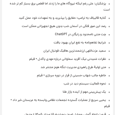
پزشکیان: علی رغم اینکه نیروگاه های ما را زدند اما قطعی برق بسیار کم تر شده
است
کنایه قالیباف به ترامپ: حقایق را بپذیرید و به تعهدات خود عمل کنید
رصد این صور فلکی در آسمان شب بدون هیچ تجهیزاتی ممکن است
چت متنی نامحدود و رایگان در ChatGPT
شرایط تفاهم‌نامه به نفع ایران بهبود یافت
سعید عزت‌اللهی ارزشمندترین هافبک فوتبال ایران
نظرات شنیدنی نیک آفرید سماواتی درباره مهدی پاکدل + فیلم
متن اولیۀ طرح راهبردی مدیریت تنگه هرمز منتشر شد
خاطره جالب شهاب حسینی از فرار در دوره سربازی + فیلم
نحوه فعالیت سیستم دید در شب
یک پیش‌بینی مهم از آینده بازار طلا
یحیی سریع از عملیات گسترده تجمعات نظامی وابسته به عربستان خبر داد +
فیلم
قیمت انواع گوشی موبایل امروز پنجشنبه ۱۵ مرداد ۱۴۰۵ + جدول