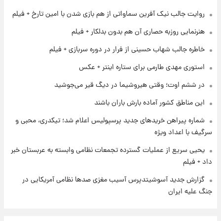
شد
روایت جالب نیک آفرین سماواتی از هم بازی شدن با امین تارخ + فیلم
هنرنمایی روزبه حصاری آن هم بدون بدلکار + فیلم
۱ روز پیش
شرایط تازه فروش اقساطی سایپا اعلام شد؛
خاطره جالب شهاب حسینی از فرار در دوره سربازی + فیلم
شاهین، کوییک، اطلس، سهند و ساینا با اقساط
بلندمدت + جدول
استوری مهدی طارمی برای ستاره اینتر + عکس
۱ روز پیش
در ششم اوت؛ وقتی هیروشیما در دیگ قیر می‌جوشید
سیگنال‌های جدید برای بازار طلا؛ پیش‌بینی
قیمت سکه و طلا فردا
این مناطق کشور آماده بارش باران باشند
شماره پیراهن خریدهای جدید پرسپولیس اعلام شد؛ تیکدری، محبی و
سرگیف با اعداد ویژه
یحیی سریع از عملیات گسترده تجمعات نظامی وابسته به عربستان خبر
داد + فیلم
گزارش جدید آسوشیتدپرس آسیب مغزی صدها نظامی آمریکایی در
جنگ علیه ایران