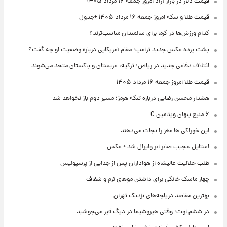
قیمت دلار در بازار آزاد امروز جمعه ۱۶ مرداد ۱۴۰۵
قیمت طلا و سکه امروز جمعه ۱۶ مرداد ۱۴۰۵ +جدول
کدام ورزش‌ها در گرما برای سالمندان مناسب‌ترند؟
پشت پرده عکس جدید ترامپ؛ مقام آمریکایی درباره وضعیت او چه گفت؟
ائتلاف دفاعی جدید در ریاض؛ ترکیه، عربستان و پاکستان متحد می‌شوند
قیمت طلا امروز جمعه ۱۶ مرداد ۱۴۰۵
هشدار محسن رضایی درباره تنگه هرمز؛ مسیر دوم باز نخواهد شد
۶ منبع پنهان ویتامین C
این خوراکی ها مغز را نجات می‌دهند
استایل عجیب صابر ابر وایرال شد + عکس
طلب حلالیت عالیشاه از هواداران پس از جدایی از پرسپولیس
چهار ماسک خانگی برای داشتن موهای نرم و شفاف
بهترین مقاصد دریاچه‌های نزدیک تهران
در ششم اوت؛ وقتی هیروشیما در دیگ قیر می‌جوشید