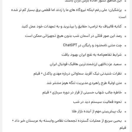
این مناطق کشور آماده بارش باران باشند
پزشکیان: علی رغم اینکه نیروگاه های ما را زدند اما قطعی برق بسیار کم تر شده
است
کنایه قالیباف به ترامپ: حقایق را بپذیرید و به تعهدات خود عمل کنید
رصد این صور فلکی در آسمان شب بدون هیچ تجهیزاتی ممکن است
چت متنی نامحدود و رایگان در ChatGPT
شرایط تفاهم‌نامه به نفع ایران بهبود یافت
سعید عزت‌اللهی ارزشمندترین هافبک فوتبال ایران
نظرات شنیدنی نیک آفرید سماواتی درباره مهدی پاکدل + فیلم
متن اولیۀ طرح راهبردی مدیریت تنگه هرمز منتشر شد
خاطره جالب شهاب حسینی از فرار در دوره سربازی + فیلم
نحوه فعالیت سیستم دید در شب
یک پیش‌بینی مهم از آینده بازار طلا
یحیی سریع از عملیات گسترده تجمعات نظامی وابسته به عربستان خبر داد +
فیلم