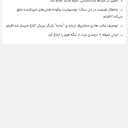
تغییر در شرایط بازنشستگی؛ شرط جدید اعلام شد
شاهکار طبیعت در دل سنگ؛ تومسونیت چگونه نقش‌های خیره‌کننده خلق
می‌کند؟+فیلم
توصیف جالب هادی حجازی‌فر درباره ی "سایه" بازیگر سریال کلاغ خبرساز شد+فیلم
ایران تعرفه ۷ درصدی تردد از تنگه هرمز را ابلاغ کرد