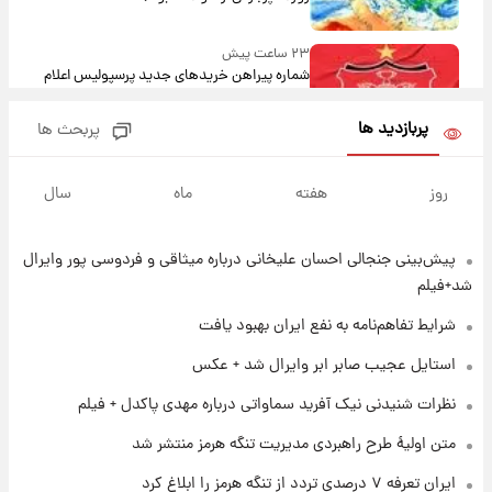
۲۳ ساعت پیش
شماره پیراهن خریدهای جدید پرسپولیس اعلام
شد؛ تیکدری، محبی و سرگیف با اعداد ویژه
پربازدید ها
پربحث ها
۲۳ ساعت پیش
جزئیات فعال‌سازی «کیف پول ایران» اعلام
روز
هفته
ماه
سال
شد+فیلم
پیش‌بینی جنجالی احسان علیخانی درباره میثاقی و فردوسی پور وایرال
۱ روز پیش
تغییر تند قیمت محصولات ایران‌خودرو و سایپا
شد+فیلم
امروز پنجشنبه ۱۵ مرداد ۱۴۰۵ +جدول
شرایط تفاهم‌نامه به نفع ایران بهبود یافت
۱ روز پیش
استایل عجیب صابر ابر وایرال شد + عکس
قیمت طلا و سکه امروز پنجشنبه ۱۵ مرداد ۱۴۰۵
نظرات شنیدنی نیک آفرید سماواتی درباره مهدی پاکدل + فیلم
متن اولیۀ طرح راهبردی مدیریت تنگه هرمز منتشر شد
۱ روز پیش
ایران تعرفه ۷ درصدی تردد از تنگه هرمز را ابلاغ کرد
شارژ جدید کالابرگ برای سه دهک؛ جزئیات اعلام