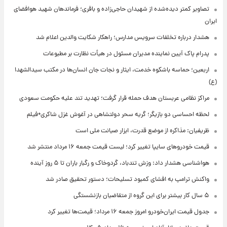
تصاویر کمتر دیده‌شده از شهیدان حاجی‌زاده و باقری؛ فرماندهان شهید هوافضای
ایران
هشدار درباره تخلفات سرویس مدارس؛ راهکار شکایت والدین اعلام شد
پدرام پاک آیین نماینده مدیران مسئول در هیأت نظارت بر مطبوعات
اربعین؛ حماسه باشکوه خدمت، ایثار و نجات جان انسان‌ها در مکتب سیدالشهدا
(ع)
مراکز نظامی عربستان هدف حمله قرار گرفت؛ تهدید تند علیه حکومت سعودی
لحظه احساسی دو بازیگر؛ گریه سحر دولتشاهی در آغوش غزل شاکری+فیلم
ظریفیان: مذاکره از موضع قدرت، ابزار صیانت ملی است
قیمت خودروهای سایپا تغییر کرد؛ لیست قیمت جمعه ۱۶ مرداد منتشر شد
هواشناسی هشدار داد: وزش تندباد، گردوخاک و رگبار باران تا ۵ روز آینده
واکنش ترامپ به افشای کمبود تسلیحات؛ دستور تحقیق صادر شد
۵ سال کار بیشتر برای این گروه از متقاضیان بازنشستگی
جدول قیمت ایران‌خودرو امروز جمعه ۱۶ مرداد؛ قیمت‌ها تغییر کرد