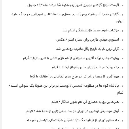
قیمت انواع گوشی موبایل امروز پنجشنبه ۱۵ مرداد ۱۴۰۵ + جدول
گزارش جدید آسوشیتدپرس آسیب مغزی صدها نظامی آمریکایی در جنگ علیه
ایران
جزئیات شرط جدید بازنشستگی اعلام شد
استوری مهدی طارمی برای ستاره اینتر + عکس
گران‌ترین خرید تاریخ رئال مادرید رونمایی شد
روایت جالب نیک آفرین سماواتی از هم بازی شدن با امین تارخ + فیلم
یک روایت جالب از زبان بدن و انواع لبخند + فیلم
بهره گیری از معماری ایرانی در طرح های ایتالیایی برا مقابله با گرما
پادشاه کوه ها در منظومه شمسی / اورست در برابر این هیولا یک شوخی است +
فیلم
هنرنمایی روزبه حصاری آن هم بدون بدلکار + فیلم
آوای موسیقی اوشین در تهران توسط سفیر ژاپن نواخته شد + فیلم
دادستان تهران از توقیف گسترده اموال شرکت‌های تراستی خبر داد