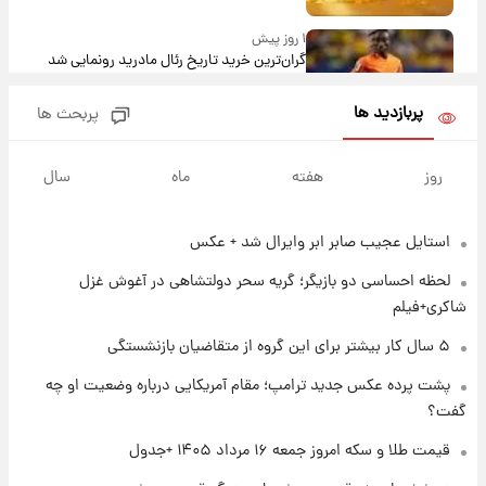
۱ روز پیش
گران‌ترین خرید تاریخ رئال مادرید رونمایی شد
پربازدید ها
پربحث ها
۱ روز پیش
پیش‌بینی بارش‌های گسترده با ورود ال‌نینو؛ کدام
روز
هفته
ماه
سال
روزها پربارش‌تر خواهند بود؟
استایل عجیب صابر ابر وایرال شد + عکس
۱ روز پیش
شماره پیراهن خریدهای جدید پرسپولیس اعلام
لحظه احساسی دو بازیگر؛ گریه سحر دولتشاهی در آغوش غزل
شد؛ تیکدری، محبی و سرگیف با اعداد ویژه
شاکری+فیلم
۱ روز پیش
۵ سال کار بیشتر برای این گروه از متقاضیان بازنشستگی
جزئیات فعال‌سازی «کیف پول ایران» اعلام
پشت پرده عکس جدید ترامپ؛ مقام آمریکایی درباره وضعیت او چه
شد+فیلم
گفت؟
۱ روز پیش
قیمت طلا و سکه امروز جمعه ۱۶ مرداد ۱۴۰۵ +جدول
تغییر تند قیمت محصولات ایران‌خودرو و سایپا