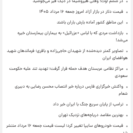
امروز پنجشنبه ۱۵ مرداد ۱۴۰۵ +جدول
در ششم اوت؛ وقتی هیروشیما در دیگ قیر می‌جوشید
قیمت دلار در بازار آزاد امروز جمعه ۱۶ مرداد ۱۴۰۵
۱ روز پیش
این مناطق کشور آماده بارش باران باشند
قیمت طلا و سکه امروز پنجشنبه ۱۵ مرداد ۱۴۰۵
بازداشت مردی که با لباس «عزرائیل» به بیماران بیمارستان خیره
می‌شد!
۱ روز پیش
شارژ جدید کالابرگ برای سه دهک؛ جزئیات اعلام
تصاویر کمتر دیده‌شده از شهیدان حاجی‌زاده و باقری؛ فرماندهان شهید
شد
هوافضای ایران
مراکز نظامی عربستان هدف حمله قرار گرفت؛ تهدید تند علیه حکومت
سعودی
واکنش خبرگزاری فارس درباره خبر انتصاب محسن رضایی به دبیری
شعام
ترامپ از پایان سریع جنگ با ایران خبر داد
بهترین مقاصد دریاچه‌های نزدیک تهران
قیمت خودروهای سایپا تغییر کرد؛ لیست قیمت جمعه ۱۶ مرداد منتشر