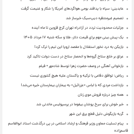
عابدینی: سپاه با پدافند بومی هواگردهای آمریکا را شکار و غنیمت گرفت
تصمیم غیرمنتظره دیپ‌سیک خبرساز شد
جزئیات محدودیت تردد در آزادراه تهران کرج قزوین تا ماه آینده
یک پیش ‌بینی مهم برای قیمت دلار، طلا و سکه شنبه ۱۷ مرداد ۱۴۰۵
بازیکن به درد نخور استقلال با مقصد اروپا این تیم را ترک کرد!
عراق بر خلع سلاح گروه‌ها و انحصار سلاح در دست دولت تاکید کرد
بازخوانی آهنگی در وصف حضرت زهرا توسط شادمهر + فیلم
ریاض: توافق دفاعی با ترکیه و پاکستان علیه هیچ کشوری نیست
بازداشت مردی که با لباس «عزرائیل» به بیماران بیمارستان خیره می‌شد!
همه چیز درباره فروش موی زنان
خبر خوش برای سرخ پوشان بیفوما در پرسپولیس ماندنی شد
گربه بازیگوش دلیل قطع برق این شهر
پیام تسلیت معاون وزیر فرهنگ و ارشاد اسلامی در پی درگذشت استاد ابوالقاسم
قاسم‌زاده