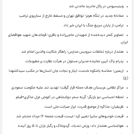
وینیسیوس در رئال مادرید ماندنی شد
معادله جدید در تنگه هرمز؛ توافق تهران و مسقط خارج از سناریوی ترامپ
ترامپ از پایان سریع جنگ با ایران خبر داد
تصاویر کمتر دیده‌شده از شهیدان حاجی‌زاده و باقری؛ فرماندهان شهید هوافضای
ایران
هشدار درباره تخلفات سرویس مدارس؛ راهکار شکایت والدین اعلام شد
پدرام پاک آیین نماینده مدیران مسئول در هیأت نظارت بر مطبوعات
اربعین؛ حماسه باشکوه خدمت، ایثار و نجات جان انسان‌ها در مکتب سیدالشهدا
(ع)
مراکز نظامی عربستان هدف حمله قرار گرفت؛ تهدید تند علیه حکومت سعودی
لحظه احساسی دو بازیگر؛ گریه سحر دولتشاهی در آغوش غزل شاکری+فیلم
ظریفیان: مذاکره از موضع قدرت، ابزار صیانت ملی است
قیمت خودروهای سایپا تغییر کرد؛ لیست قیمت جمعه ۱۶ مرداد منتشر شد
هواشناسی هشدار داد: وزش تندباد، گردوخاک و رگبار باران تا ۵ روز آینده