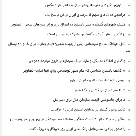
استوری انگیزشی نفیسه روشن برای مخاطبانش+ عکس
عراقچی به ادعای سهم ۱۱ درصدی ایران از خزر پاسخ داد
کشف شهرهای گمشده مصر باستان در اعماق دریا و زیر شن‌های صحرا + تصاویر
پزشکیان: هنر، آوردن نگاه‌های مشترک به میدان است
قتل هولناک مداح سرشناس پس از ربوده شدن؛ فیلم جنایت برای خانواده ارسال
شد
واگذاری املاک تملیکی و مازاد بانک سرمایه از طریق مزایده عمومی
۸ کشف باستان شناسی که علم هنوز توضیحی برای آنها ندارد+ تصاویر
بررسی رابطه قیمت طلا و دلار در ایران
شرط سپاه برای بازگشایی تنگه هرمز
ماجرای جاسوسی کارمند سازمان ملل برای اسرائیل
تأیید وجود فسفر در بمباران استان فارس + جزئیات
رهگیری با چند دلار؛ شکست سنگین سامانه ضد موشکی لیزری رژیم صهیونیستی
با صدور پیامی؛ مدیرعامل بانک ملی ایران روز خبرنگار را تبریک گفت