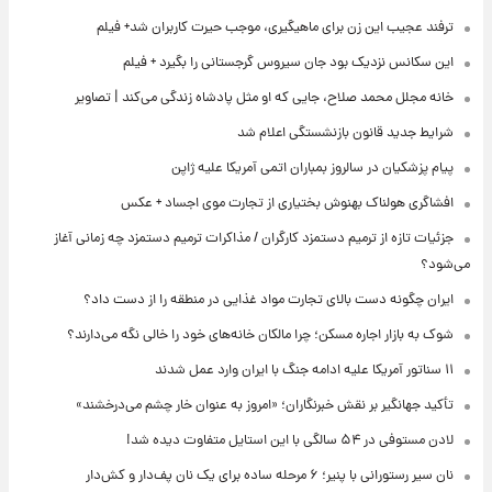
ترفند عجیب این زن برای ماهیگیری، موجب حیرت کاربران شد+ فیلم
این سکانس نزدیک بود جان سیروس گرجستانی را بگیرد + فیلم
خانه مجلل محمد صلاح، جایی که او مثل پادشاه زندگی می‌کند | تصاویر
شرایط جدید قانون بازنشستگی اعلام شد
پیام پزشکیان در سالروز بمباران اتمی آمریکا علیه ژاپن
افشاگری هولناک بهنوش بختیاری از تجارت موی اجساد + عکس
جزئیات تازه از ترمیم دستمزد کارگران / مذاکرات ترمیم دستمزد چه زمانی آغاز
می‌شود؟
ایران چگونه دست بالای تجارت مواد غذایی در منطقه را از دست داد؟
شوک به بازار اجاره مسکن؛ چرا مالکان خانه‌های خود را خالی نگه می‌دارند؟
۱۱ سناتور آمریکا علیه ادامه جنگ با ایران وارد عمل شدند
تأکید جهانگیر بر نقش خبرنگاران؛ «امروز به عنوان خار چشم می‌درخشند»
لادن مستوفی در ۵۴ سالگی با این استایل متفاوت دیده شد!
نان سیر رستورانی با پنیر؛ ۶ مرحله ساده برای یک نان پف‌دار و کش‌دار