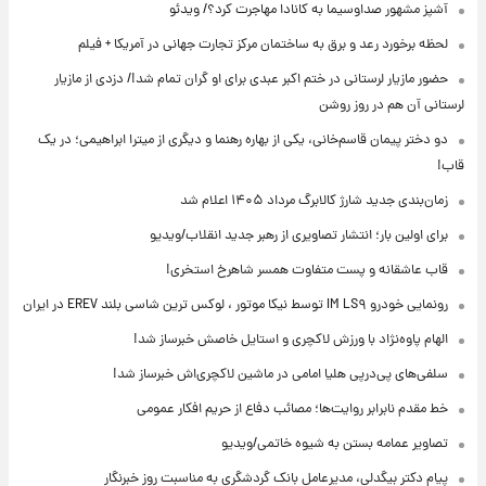
آشپز مشهور صداوسیما به کانادا مهاجرت کرد؟/ ویدئو
لحظه برخورد رعد و برق به ساختمان مرکز تجارت جهانی در آمریکا + فیلم
حضور مازیار لرستانی در ختم اکبر عبدی برای او گران تمام شد!/ دزدی از مازیار
لرستانی آن هم در روز روشن
دو دختر پیمان قاسم‌خانی، یکی از بهاره رهنما و دیگری از میترا ابراهیمی؛ در یک
قاب!
زمان‌بندی جدید شارژ کالابرگ مرداد ۱۴۰۵ اعلام شد
برای اولین بار؛ انتشار تصاویری از رهبر جدید انقلاب/ویدیو
قاب عاشقانه و پست متفاوت همسر شاهرخ استخری!
رونمایی خودرو IM LS۹ توسط نیکا موتور ، لوکس ترین شاسی بلند EREV در ایران
الهام پاوه‌نژاد با ورزش لاکچری و استایل خاصش خبرساز شد!
سلفی‌های پی‌درپی هلیا امامی در ماشین لاکچری‌اش خبرساز شد!
خط مقدم نابرابر روایت‌ها؛ مصائب دفاع از حریم افکار عمومی
تصاویر عمامه بستن به شیوه خاتمی/ویدیو
پیام دکتر بیگدلی، مدیرعامل بانک گردشگری به مناسبت روز خبرنگار