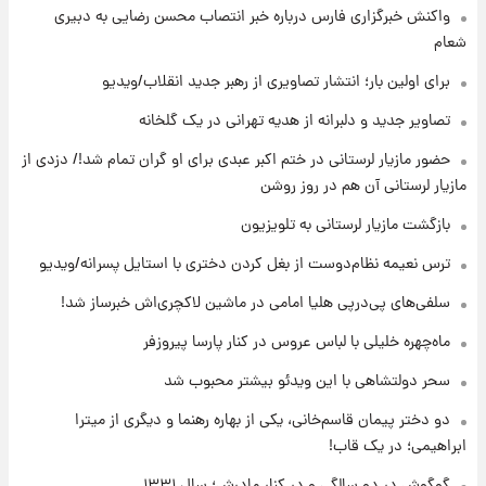
واکنش خبرگزاری فارس درباره خبر انتصاب محسن رضایی به دبیری
شوید+ فیلم
شعام
۱۱ ساعت پیش
برای اولین بار؛ انتشار تصاویری از رهبر جدید انقلاب/ویدیو
قیمت طلا ۱۸عیار امروز شنبه ۱۷ مرداد ۱۴۰۵
+جدول
تصاویر جدید و دلبرانه از هدیه تهرانی در یک گلخانه
حضور مازیار لرستانی در ختم اکبر عبدی برای او گران تمام شد!/ دزدی از
۱۱ ساعت پیش
مازیار لرستانی آن هم در روز روشن
قیمت محصولات ایران‌خودرو و سایپا امروز شنبه
۱۷ مرداد ۱۴۰۵
بازگشت مازیار لرستانی به تلویزیون
ترس نعیمه نظام‌دوست از بغل کردن دختری با استایل پسرانه/ویدیو
۱ روز پیش
یک پیش ‌بینی مهم برای قیمت دلار، طلا و سکه
سلفی‌های پی‌درپی هلیا امامی در ماشین لاکچری‌اش خبرساز شد!
شنبه ۱۷ مرداد ۱۴۰۵
ماه‌چهره خلیلی با لباس عروس در کنار پارسا پیروزفر
سحر دولتشاهی با این ویدئو بیشتر محبوب شد
دو دختر پیمان قاسم‌خانی، یکی از بهاره رهنما و دیگری از میترا
ابراهیمی؛ در یک قاب!
گوگوش در دو سالگی و در کنار مادرش؛ سال ۱۳۳۱