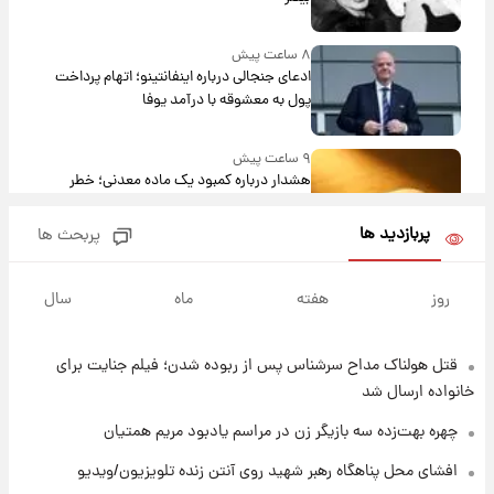
۸ ساعت پیش
ادعای جنجالی درباره اینفانتینو؛ اتهام پرداخت
پول به معشوقه با درآمد یوفا
۹ ساعت پیش
هشدار درباره کمبود یک ماده معدنی؛ خطر
آلزایمر و زوال عقل افزایش می‌یابد؟
پربازدید ها
پربحث ها
۹ ساعت پیش
انتقاد تند پیمان طالبی از مسئولان استقلال در
روز
هفته
ماه
سال
پی رفتن رامین رضاییان+ عکس
قتل هولناک مداح سرشناس پس از ربوده شدن؛ فیلم جنایت برای
۹ ساعت پیش
قیمت گوشت گوساله و گوسفند امروز شنبه ۱۷
خانواده ارسال شد
مرداد ۱۴۰۵ +جدول
چهره بهت‌زده سه بازیگر زن در مراسم یادبود مریم همتیان
۱۰ ساعت پیش
افشای محل پناهگاه‌ رهبر شهید روی آنتن زنده تلویزیون/ویدیو
با قدرتمندترین و بادوام ترین تانک جهان آشنا