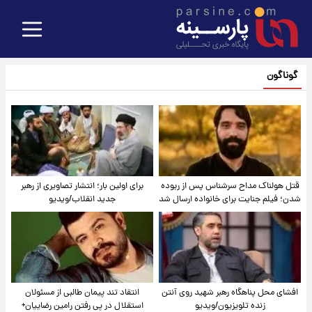
گوناگون
قتل هولناک مداح سرشناس پس از ربوده
برای اولین بار؛ انتشار تصاویری از رهبر
شدن؛ فیلم جنایت برای خانواده ارسال شد
جدید انقلاب/ویدیو
افشای محل پناهگاه‌ رهبر شهید روی آنتن
انتقاد تند پیمان طالبی از مسئولان
زنده تلویزیون/ویدیو
استقلال در پی رفتن رامین رضاییان+