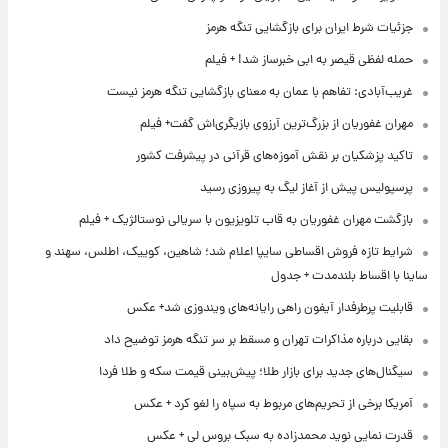
جزئیات شرط ایران برای بازگشایی تنگه هرمز
حمله لفظی قیصر به ابی خبرساز شد! + فیلم
غریب‌آبادی: تفاهم با عمان به معنای بازگشایی تنگه هرمز نیست
مهران غفوریان از بزرگ‌ترین آرزوی بازیگری‌اش گفت+ فیلم
تاکید پزشکیان بر نقش آموزه‌های قرآنی در پیشرفت کشور
پرسپولیس پیش از آغاز لیگ به پیروزی رسید
بازگشت مهران غفوریان به قاب تلویزیون با سریالی نوستالژیک + فیلم
شرایط تازه فروش اقساطی سایپا اعلام شد؛ شاهین، کوییک، اطلس، سهند و
ساینا با اقساط بلندمدت + جدول
قابلیت پرطرفدار آیفون راهی رایانه‌های ویندوزی شد+ عکس
بقایی درباره مذاکرات تهران و مسقط بر سر تنگه هرمز توضیح داد
سیگنال‌های جدید برای بازار طلا؛ پیش‌بینی قیمت سکه و طلا فردا
آمریکا برخی از تحریم‌های مربوط به سپاه را لغو کرد + عکس
قدرت نمایی نوید محمدزاده به سبک بروس لی + عکس