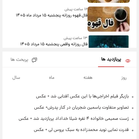
۱۲ ساعت پیش
فال قهوه روزانه پنجشنبه ۱۵ مرداد ماه ۱۴۰۵
۱۳ ساعت پیش
فال روزانه واقعی پنجشنبه ۱۵ مرداد ۱۴۰۵
پربازدید ها
پربحث ها
۲۱ ساعت پیش
ارزش سهام عدالت برای امروز چهارشنبه ۱۴ مرداد
روز
هفته
ماه
سال
+ جدول
بازیگر فیلم اخراجی‌ها با این عکس آفتابی شد + عکس
۱ روز پیش
آغاز طرح جدید فروش مشارکت در تولید سایپا؛
تصاویر متفاوت یاسمین شجریان در کنار پدرش+ عکس
نام خودرو، مبلغ پیش پرداخت و زمان تحویل |
سود مشارکت چند درصد است؟
ژست صمیمی خانواده ۴ نفره شیلا خداداد پربازدید شد + عکس
۱ روز پیش
قدرت نمایی نوید محمدزاده به سبک بروس لی + عکس
زمان پخش «مرد سه هزار چهره» مشخص شد