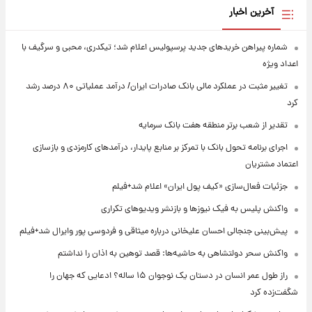
آخرین اخبار
شماره پیراهن خریدهای جدید پرسپولیس اعلام شد؛ تیکدری، محبی و سرگیف با
اعداد ویژه
تغییر مثبت در عملکرد مالی بانک صادرات ایران/ درآمد عملیاتی ۸۰ درصد رشد
کرد
تقدیر از شعب برتر منطقه هفت بانک سرمایه
اجرای برنامه تحول بانک با تمرکز بر منابع پایدار، درآمدهای کارمزدی و بازسازی
اعتماد مشتریان
جزئیات فعال‌سازی «کیف پول ایران» اعلام شد+فیلم
واکنش پلیس به فیک نیوزها و بازنشر ویدیوهای تکراری
پیش‌بینی جنجالی احسان علیخانی درباره میثاقی و فردوسی پور وایرال شد+فیلم
واکنش سحر دولتشاهی به حاشیه‌ها: قصد توهین به اذان را نداشتم
راز طول عمر انسان در دستان یک نوجوان ۱۵ ساله؟ ادعایی که جهان را
شگفت‌زده کرد