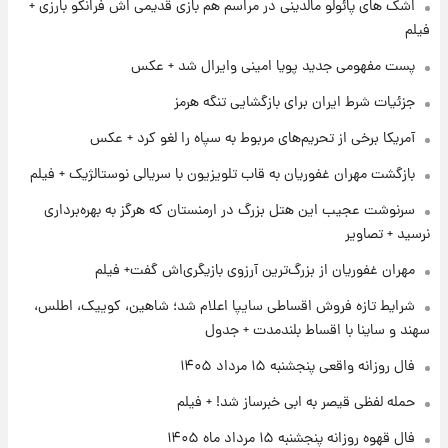
اشک های پائولو مالدینی در مراسم هم بازی قدیمی اش فرانکو بارزی +
فیلم
۱ روز پیش
پست مفهومی جدید پویا امینی وایرال شد + عکس
کار استقلال و رامین رضاییان رسما تمام شد +
عکس / خداحافظی صمیمانه آبی ها با رامین!
جزئیات شرط ایران برای بازگشایی تنگه هرمز
آمریکا برخی از تحریم‌های مربوط به سپاه را لغو کرد + عکس
۱ روز پیش
آتش اختلاف در اینستاگرام؛ تمجید از حردانی به
بازگشت مهران غفوریان به قاب تلویزیون با سریالی نوستالژیک + فیلم
مذاق رضاییان خوش نیامد+عکس
سرنوشت عجیب این هتل بزرگ در ارمنستان که هرگز به بهره‌برداری
نرسید + تصاویر
۱ روز پیش
پروین اعتصامی در دوران نوجوانی؛ اواخر دهه
مهران غفوریان از بزرگ‌ترین آرزوی بازیگری‌اش گفت+ فیلم
۱۲۹۰ شمسی
شرایط تازه فروش اقساطی سایپا اعلام شد؛ شاهین، کوییک، اطلس،
سهند و ساینا با اقساط بلندمدت + جدول
فال روزانه واقعی پنجشنبه ۱۵ مرداد ۱۴۰۵
حمله لفظی قیصر به ابی خبرساز شد! + فیلم
فال قهوه روزانه پنجشنبه ۱۵ مرداد ماه ۱۴۰۵