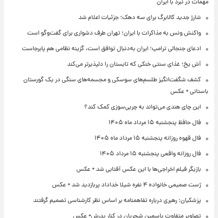
مهمات در نبرد با ایران
شارژ جدید کالابرگ برای سه دهک؛ جزئیات اعلام شد
واکنش ونس به مذاکرات با ایران؛ تهران طرف دشواری برای گفت‌وگو است
ادعای جنجالی ترامپ؛ ایران به‌دنبال توافق است، گزینه نظامی هم پابرجاست
آش یخ؛ غذای سنتی خنکی که تابستان را دلپذیرتر می‌کند
کشف شگفت‌انگیز طلسم‌های سوسکی و مجسمه‌های سنگی در یک گورستان
باستانی + عکس
این چای هندی می‌تواند به چربی‌سوزی کمک کند؟
فال حافظ پنجشنبه ۱۵ مرداد ماه ۱۴۰۵
فال قهوه روزانه پنجشنبه ۱۵ مرداد ماه ۱۴۰۵
فال روزانه واقعی پنجشنبه ۱۵ مرداد ۱۴۰۵
بازیگر فیلم اخراجی‌ها با این عکس آفتابی شد + عکس
ژست صمیمی خانواده ۴ نفره شیلا خداداد پربازدید شد + عکس
پزشکیان: رهبری درباره تفاهمنامه بر اساس نظر کارشناسی تصمیم گرفتند
تصاویر متفاوت یاسمین شجریان در کنار پدرش+ عکس