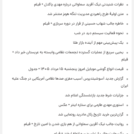
نظرات شنیدنی نیک آفرید سماواتی درباره مهدی پاکدل + فیلم
متن اولیۀ طرح راهبردی مدیریت تنگه هرمز منتشر شد
خاطره جالب شهاب حسینی از فرار در دوره سربازی + فیلم
نحوه فعالیت سیستم دید در شب
یک پیش‌بینی مهم از آینده بازار طلا
یحیی سریع از عملیات گسترده تجمعات نظامی وابسته به عربستان خبر داد +
فیلم
قیمت انواع گوشی موبایل امروز پنجشنبه ۱۵ مرداد ۱۴۰۵ + جدول
گزارش جدید آسوشیتدپرس آسیب مغزی صدها نظامی آمریکایی در جنگ علیه
ایران
جزئیات شرط جدید بازنشستگی اعلام شد
استوری مهدی طارمی برای ستاره اینتر + عکس
گران‌ترین خرید تاریخ رئال مادرید رونمایی شد
روایت جالب نیک آفرین سماواتی از هم بازی شدن با امین تارخ + فیلم
یک روایت جالب از زبان بدن و انواع لبخند + فیلم