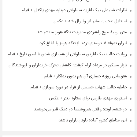
۱ روز پیش
نظرات شنیدنی نیک آفرید سماواتی درباره مهدی پاکدل + فیلم
شرایط تازه فروش اقساطی سایپا اعلام شد؛
شاهین، کوییک، اطلس، سهند و ساینا با اقساط
استایل عجیب صابر ابر وایرال شد + عکس
بلندمدت + جدول
متن اولیۀ طرح راهبردی مدیریت تنگه هرمز منتشر شد
۱ روز پیش
ایران تعرفه ۷ درصدی تردد از تنگه هرمز را ابلاغ کرد
سیگنال‌های جدید برای بازار طلا؛ پیش‌بینی
قیمت سکه و طلا فردا
روایت جالب نیک آفرین سماواتی از هم بازی شدن با امین تارخ + فیلم
بازار مسکن در مرداد آرام گرفت؛ کاهش تحرک خریداران و فروشندگان
۱ روز پیش
فال حافظ پنجشنبه ۱۵ مرداد ماه ۱۴۰۵
هنرنمایی روزبه حصاری آن هم بدون بدلکار + فیلم
خاطره جالب شهاب حسینی از فرار در دوره سربازی + فیلم
استوری مهدی طارمی برای ستاره اینتر + عکس
در ششم اوت؛ وقتی هیروشیما در دیگ قیر می‌جوشید
این مناطق کشور آماده بارش باران باشند