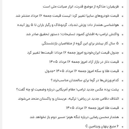
ظریفیان: مذاکره از موضع قدرت، ابزار صیانت ملی است
قیمت خودروهای سایپا تغییر کرد؛ لیست قیمت جمعه ۱۶ مرداد منتشر شد
هواشناسی هشدار داد: وزش تندباد، گردوخاک و رگبار باران تا ۵ روز آینده
واکنش ترامپ به افشای کمبود تسلیحات؛ دستور تحقیق صادر شد
۵ سال کار بیشتر برای این گروه از متقاضیان بازنشستگی
جدول قیمت ایران‌خودرو امروز جمعه ۱۶ مرداد؛ قیمت‌ها تغییر کرد
قیمت دلار در بازار آزاد امروز جمعه ۱۶ مرداد ۱۴۰۵
قیمت طلا و سکه امروز جمعه ۱۶ مرداد ۱۴۰۵ +جدول
کدام ورزش‌ها در گرما برای سالمندان مناسب‌ترند؟
پشت پرده عکس جدید ترامپ؛ مقام آمریکایی درباره وضعیت او چه گفت؟
ائتلاف دفاعی جدید در ریاض؛ ترکیه، عربستان و پاکستان متحد می‌شوند
قیمت طلا امروز جمعه ۱۶ مرداد ۱۴۰۵
هشدار محسن رضایی درباره تنگه هرمز؛ مسیر دوم باز نخواهد شد
۶ منبع پنهان ویتامین C