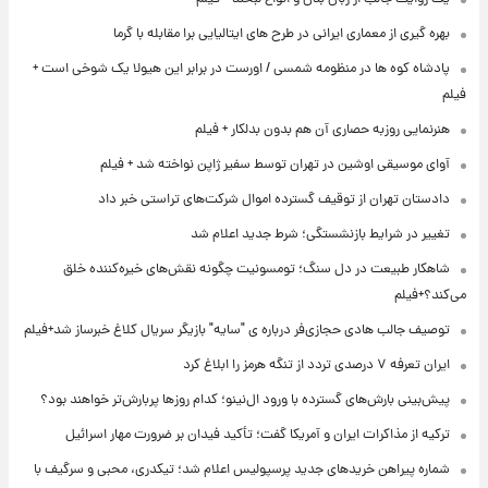
بهره گیری از معماری ایرانی در طرح های ایتالیایی برا مقابله با گرما
پادشاه کوه ها در منظومه شمسی / اورست در برابر این هیولا یک شوخی است +
فیلم
هنرنمایی روزبه حصاری آن هم بدون بدلکار + فیلم
آوای موسیقی اوشین در تهران توسط سفیر ژاپن نواخته شد + فیلم
دادستان تهران از توقیف گسترده اموال شرکت‌های تراستی خبر داد
تغییر در شرایط بازنشستگی؛ شرط جدید اعلام شد
شاهکار طبیعت در دل سنگ؛ تومسونیت چگونه نقش‌های خیره‌کننده خلق
می‌کند؟+فیلم
توصیف جالب هادی حجازی‌فر درباره ی "سایه" بازیگر سریال کلاغ خبرساز شد+فیلم
ایران تعرفه ۷ درصدی تردد از تنگه هرمز را ابلاغ کرد
پیش‌بینی بارش‌های گسترده با ورود ال‌نینو؛ کدام روزها پربارش‌تر خواهند بود؟
ترکیه از مذاکرات ایران و آمریکا گفت؛ تأکید فیدان بر ضرورت مهار اسرائیل
شماره پیراهن خریدهای جدید پرسپولیس اعلام شد؛ تیکدری، محبی و سرگیف با