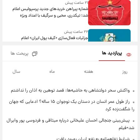
۲۱ ساعت پیش
شماره پیراهن خریدهای جدید پرسپولیس اعلام
شد؛ تیکدری، محبی و سرگیف با اعداد ویژه
۲۲ ساعت پیش
جزئیات فعال‌سازی «کیف پول ایران» اعلام
شد+فیلم
پربازدید ها
پربحث ها
۱ روز پیش
تغییر تند قیمت محصولات ایران‌خودرو و سایپا
روز
هفته
ماه
سال
امروز پنجشنبه ۱۵ مرداد ۱۴۰۵ +جدول
واکنش سحر دولتشاهی به حاشیه‌ها: قصد توهین به اذان را نداشتم
۱ روز پیش
قیمت طلا و سکه امروز پنجشنبه ۱۵ مرداد ۱۴۰۵
راز طول عمر انسان در دستان یک نوجوان ۱۵ ساله؟ ادعایی که جهان
را شگفت‌زده کرد
۱ روز پیش
پیش‌بینی جنجالی احسان علیخانی درباره میثاقی و فردوسی پور وایرال
شارژ جدید کالابرگ برای سه دهک؛ جزئیات اعلام
شد+فیلم
شد
شرایط تفاهم‌نامه به نفع ایران بهبود یافت