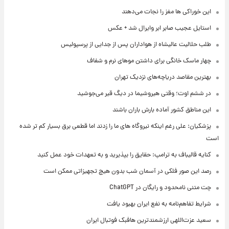
این خوراکی ها مغز را نجات می‌دهند
استایل عجیب صابر ابر وایرال شد + عکس
طلب حلالیت عالیشاه از هواداران پس از جدایی از پرسپولیس
چهار ماسک خانگی برای داشتن موهای نرم و شفاف
بهترین مقاصد دریاچه‌های نزدیک تهران
در ششم اوت؛ وقتی هیروشیما در دیگ قیر می‌جوشید
این مناطق کشور آماده بارش باران باشند
پزشکیان: علی رغم اینکه نیروگاه های ما را زدند اما قطعی برق بسیار کم تر شده
است
کنایه قالیباف به ترامپ: حقایق را بپذیرید و به تعهدات خود عمل کنید
رصد این صور فلکی در آسمان شب بدون هیچ تجهیزاتی ممکن است
چت متنی نامحدود و رایگان در ChatGPT
شرایط تفاهم‌نامه به نفع ایران بهبود یافت
سعید عزت‌اللهی ارزشمندترین هافبک فوتبال ایران