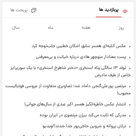
باعث شد یک اتفاق جالب رخ دهد.
پربازدید ها
پربحث ها
۱۵ ساعت پیش
قیمت طلا و سکه امروز دوشنبه ۱۹ مرداد ۱۴۰۵
روز
هفته
ماه
سال
عکس‌ آتلیه‌ای همسر سابق اشکان خطیبی جلب‌توجه کرد
۲۳ ساعت پیش
پیش‌ بینی قیمت دلار دوشنبه ۱۹ مرداد ۱۴۰۵
پست معنادار منوچهر هادی درباره خیانت و بی‌معرفتی
تولد ۱۳ سالگی پناه استخری «دختر شاهرخ استخری» با یک سورپرایز
۲۰ ساعت پیش
خاص از طرف مادرش
فال حافظ دوشنبه ۱۹ مرداد ماه ۱۴۰۵
مرتضی پورعلی‌گنجی داماد شد؛ تصاویری متفاوت از عروسی فوتبالیست
محبوب!
۲۱ ساعت پیش
انتشار عکس خاطره‌انگیز همسر اکبر عبدی از سال‌های جوانی!
فال قهوه روزانه دوشنبه ۱۹ مرداد ماه ۱۴۰۵
مدرکی که ثابت می‌کند بیژن مرتضوی در ایران بوده
ترلان پروانه و شروین حاجی‌پور جدا شدند!/ویدیو
۲۲ ساعت پیش