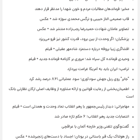
مخبر: فرماندهان مطالبات مردم و خون شهدا را مدنظر قرار دهند
قاب صمیمی الناز حبیبی و نرگس محمدی سوژه شد + عکس
تصاویر عاملان شهادت حمیدرضا رجب‌زاده منتشر شد + عکس
پزشکیان: اگر وحدت از بین برود، قدرت کشور نیز فرو می‌ریزد
افشاگری زیبا بروفه درباره دستمزد شادمهر عقیلی + فیلم
وحیدی فرمانده کل سپاه شد؛ مروری بر کارنامه فرمانده جدید + فیلم
ترامپ: ایران باید به آمریکا غرامت بپردازد
"جابر" روی ریل جهش سودآوری؛ سود عملیاتی ۸۶۱ درصد رشد کرد
اطمینان‌بخشی از رعایت قوانین و ارائه مشاوره از وظایف اصلی ارکان نظارتی بانک
است
مهاجرانی: دیدار رئیس‌جمهور با رهبر انقلاب نماد وحدت و همدلی است + فیلم
انتصابات جدید رهبر انقلاب؛ ۶ حکم تازه صادر شد
گفت‌وگوی تلفنی وزیر خارجه آلمان با عراقچی
راز هولناک یک قبر باستانی در یونان؛ اجساد با دست‌های زنجیرشده + عکس