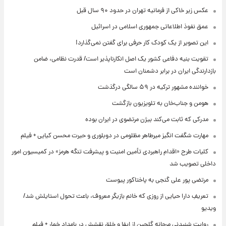
عکس زیر خاکی از فرمانیه تهران در حدود ۹۰ سال قبل
عمق نفوذ اطلاعاتی جمهوری اسلامی در اسرائیل
این تصویر از یک کودک کار حرفی برای گفتن نمی‌گذارد!
تقویت بنیه دفاعی کشور یک اصل انکارناپذیر است/ قدرت نظامی، ضامن
بازدارندگی ایران در برابر دشمنان است
خواننده مشهور ترکیه در ۵۹ سالگی درگذشت
هومن و جناب‌خان به تلویزیون بازگشت
مدرکی که ثابت می‌کند بیژن مرتضوی در ایران بوده
مهارت شگفت انگیز میرطاهر مظلومی در دوبلوری و حیرت محسن کیایی + فیلم
کلیات طرح «اقدام راهبردی تأمین امنیت و پیشرفت تنگه هرمز» در کمیسیون امور
داخلی تصویب شد
مرتضی پور علی گنجی به پاختاکور پیوست
تعریفِ دارا حیایی از روزی که خانم بازیگر معروف، باعث تحول استایلش شد/
ویدیو
روایت شنیدنی مرجانه گلچین از ایفا و خلق نقشش در بامداد خمار + فیلم