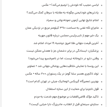
لباسی عجیب که خودش را ترمیم می‌کند! + عکس
پادتن‌های خودایمنی چگونه به مقابله با سرطان کمک می‌کنند؟
اعلام نتایج نهایی آزمون نمونه‌دولتی و سمپاد
ماجرای لکه نفتی به مساحت ۳۹۰ کیلومتر مربع در نزدیکی عمان
یک خبر مهم از نایب‌رئیس مجلس درباره قانون مهریه
آخرین قیمت جهانی طلا امروز دوشنبه ۱۹ مرداد اعلام شد
پزشکیان: ایستادگی در برابر دشمنان جز با همدلی ممکن نیست
وقتی دارو در داروخانه نیست، اما در ناصرخسرو پیدا می‌شود!
این روستا با نمایش خلاقیت‌هایی پوشالی جهانی شد + تصاویر
تولد لاکچری همسر سلنا گومز در یک رستوران ۲۰۰ ساله + عکس
بهترین تعمیرگاه گیربکس اتوماتیک جیلی در تهران کدام است؟
قول تاجرنیا برای حمایت از این ستاره استقلال
تاکید مؤکد قاضی‌القضات بر موضوع مهم خدمت به مردم
ستاره‌ی سینمای قبل از انقلاب، مادربزرگ دارا حیایی کیست؟