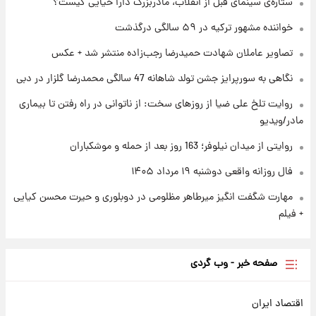
ستاره‌ی سینمای قبل از انقلاب، مادربزرگ دارا حیایی کیست؟
فال روزانه واقعی دوشنبه ۱۹ مرداد ۱۴۰۵
خواننده مشهور ترکیه در ۵۹ سالگی درگذشت
تصاویر عاملان شهادت حمیدرضا رجب‌زاده منتشر شد + عکس
۱ روز پیش
محل کشف جسد حمیدرضا رجب‌زاده مشخص
نگاهی به سورپرایز جشن تولد شاهانه 47 سالگی محمدرضا گلزار در دبی
شد
روایت تلخ علی ضیا از روزهای سخت: از ناتوانی در راه رفتن تا بیماری
مادر/ویدیو
روایتی از میدان نیلوفر؛ 163 روز بعد از حمله و موشکباران
فال روزانه واقعی دوشنبه ۱۹ مرداد ۱۴۰۵
مهارت شگفت انگیز میرطاهر مظلومی در دوبلوری و حیرت محسن کیایی
+ فیلم
صفحه خبر - وب گردی
اقتصاد ایران