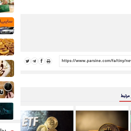
 مرتبط
پربا