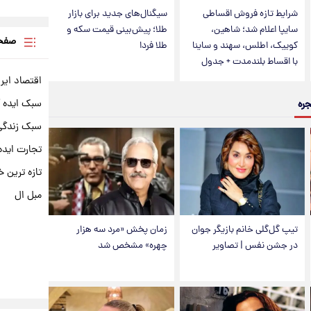
شرایط تازه فروش اقساطی
سیگنال‌های جدید برای بازار
سایپا اعلام شد؛ شاهین،
طلا؛ پیش‌بینی قیمت سکه و
صفحه
کوییک، اطلس، سهند و ساینا
طلا فردا
با اقساط بلندمدت + جدول
اقتصاد ایر
سبک ایده 
جره
سبک زندگی 
تجارت ایده
تازه ترین خ
مبل ال
تیپ گل‌گلی خانم بازیگر جوان
زمان پخش «مرد سه هزار
در جشن نفس | تصاویر
چهره» مشخص شد