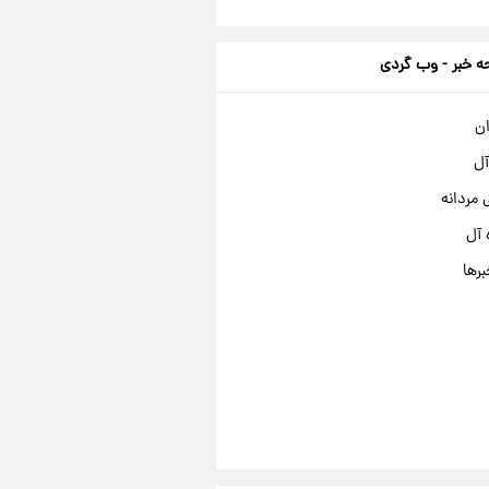
 خبر - وب گردی
ان
آل
مردانه
 آل
برها