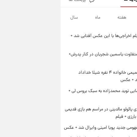
پربحث ها
ارزش سهام عدالت برای امروز
چهارشنبه ۱۴ مرداد + جدول
هفته
ماه
سال
۱ روز پیش
آغاز طرح جدید فروش مشارکت در
تولید سایپا؛ نام خودرو، مبلغ پیش
یلم اخراجی‌ها با این عکس آفتابی شد +
پرداخت و زمان تحویل | سود
۱ روز پیش
مشارکت چند درصد است؟
زمان پخش «مرد سه هزار چهره»
مشخص شد
متفاوت یاسمین شجریان در کنار پدرش+
۱ روز پیش
کار استقلال و رامین رضاییان رسما
ژست صمیمی خانواده ۴ نفره شیلا خداداد
تمام شد + عکس / خداحافظی
شد + عکس
صمیمانه آبی ها با رامین!
ایی نوید محمدزاده به سبک بروس لی +
پائولو مالدینی در مراسم هم بازی قدیمی
ارزی + فیلم
ومی جدید پویا امینی وایرال شد + عکس