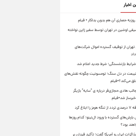
ن اخبار
روزبه حصاری آن هم بدون بدلکار + فیلم
یقی اوشین در تهران توسط سفیر ژاپن نواخته
تهران از توقیف گسترده اموال شرکت‌های
داد
 شرایط بازنشستگی؛ شرط جدید اعلام شد
بیعت در دل سنگ؛ تومسونیت چگونه نقش‌های
لق می‌کند؟+فیلم
ب هادی حجازی‌فر درباره ی "سایه" بازیگر
خبرساز شد+فیلم
را ابلاغ کرد
بارش‌های گسترده با ورود ال‌نینو؛ کدام روزها
اهند بود؟
مذاکرات ایران و آمریکا گفت؛ تأکید فیدان بر