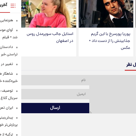
آخری
هنرنمایی 
آوای موس
پوریا پورسرخ با این گریم
استایل جالب سوپرمدل روس
شد + فیلم
جذابیتش را از دست داد +
در اصفهان
دادستان 
عکس
تراستی خبر 
تغییر در
ل نظر
شاهکار ط
خیره‌کننده خ
توصیف جال
سریال کلاغ 
ارسال
ایران تعرفه ۷ درصدی تردد از تنگه هرمز 
پیش‌بینی 
پربارش‌تر خو
ترکیه از 