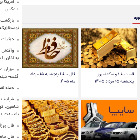
آمریکا ب
+ عکس
جره
بازگشت م
نوستالژیک 
جزئیات ش
واکنش س
به اذان را 
مهران غف
قیمت طلا و سکه امروز
فال حافظ پنجشنبه ۱۵ مرداد
گفت+ فیلم
پنجشنبه ۱۵ مرداد ۱۴۰۵
ماه ۱۴۰۵
حمله لفظ
شرایط تا
شاهین، کوی
بلندمدت +
فال روزانه و
فال حافظ پنجشنب