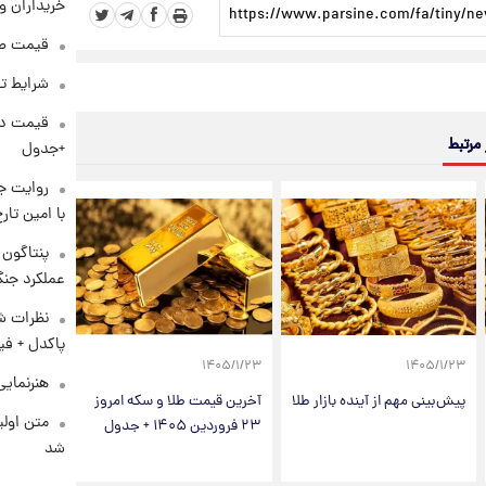
خریداران و
قیمت طلا و 
شرایط تف
 مرتبط
+جدول
روایت ج
با امین تار
عملکرد جنگ
نظرات شن
پاکدل + فی
۱۴۰۵/۱/۲۳
۱۴۰۵/۱/۲۳
هنرنمایی
پیش‌بینی مهم از آینده بازار طلا
آخرین قیمت طلا و سکه امروز
متن اولی
۲۳ فروردین ۱۴۰۵ + جدول
شد