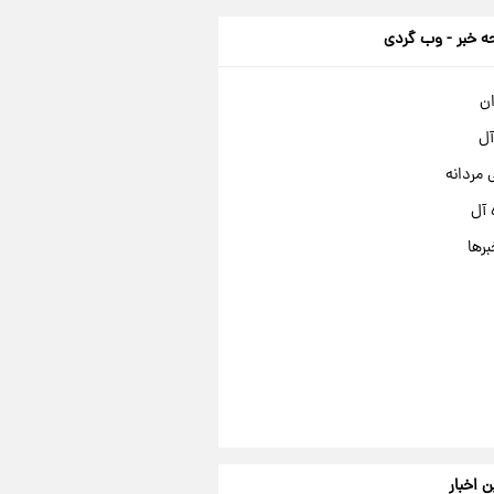
 خبر - وب گردی
ان
آل
مردانه
 آل
برها
ن اخبار