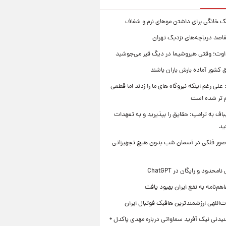
ک خانگی برای داشتن موهای نرم و شفاف
قاصد دریاچه‌های نزدیک تهران
وت؛ وقتی هیروشیما در دیگ قیر می‌جوشید
 کشور آماده بارش باران باشند
علی رغم اینکه نیروگاه های ما را زدند اما قطعی
م تر شده است
یباف به ترامپ: حقایق را بپذیرید و به تعهدات
ید
صور فلکی در آسمان شب بدون هیچ تجهیزاتی
محدود و رایگان در ChatGPT
هم‌نامه به نفع ایران بهبود یافت
‌اللهی ارزشمندترین هافبک فوتبال ایران
یدنی نیک آفرید سماواتی درباره مهدی پاکدل +