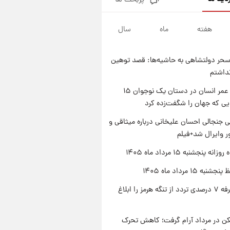
پربحث ها
فال قهوه روزانه پنجشنبه ۱۵ مرداد
ماه ۱۴۰۵
هفته
ماه
سال
۱ روز پیش
فال روزانه واقعی پنجشنبه ۱۵
مرداد ۱۴۰۵
حر دولتشاهی به حاشیه‌ها: قصد توهین
۱ روز پیش
نداشتم
ارزش سهام عدالت برای امروز
چهارشنبه ۱۴ مرداد + جدول
راز طول عمر انسان در دستان یک نوجوان ۱۵
یی که جهان را شگفت‌زده کرد
۱ روز پیش
آغاز طرح جدید فروش مشارکت در
 جنجالی احسان علیخانی درباره میثاقی و
تولید سایپا؛ نام خودرو، مبلغ پیش
 وایرال شد+فیلم
پرداخت و زمان تحویل | سود
مشارکت چند درصد است؟
ه پنجشنبه ۱۵ مرداد ماه ۱۴۰۵
ه ۱۵ مرداد ماه ۱۴۰۵
ایران تعرفه ۷ درصدی تردد از تنگه هرمز را ابلاغ
کن در مرداد آرام گرفت؛ کاهش تحرک