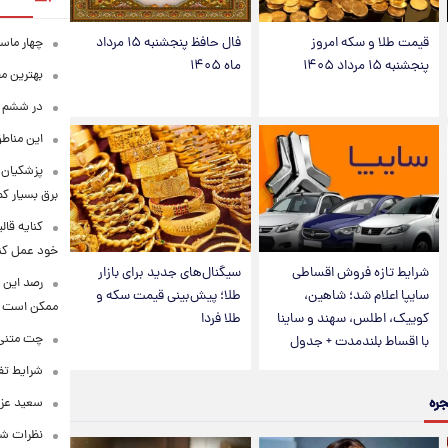
قیمت طلا و سکه امروز
فال حافظ پنجشنبه ۱۵ مرداد
چهار ماس
پنجشنبه ۱۵ مرداد ۱۴۰۵
ماه ۱۴۰۵
بهترین م
در ششم ا
این مناطق
پزشکیان: 
برق بسیار ک
کنایه قال
خود عمل کن
شرایط تازه فروش اقساطی
سیگنال‌های جدید برای بازار
رصد این 
سایپا اعلام شد؛ شاهین،
طلا؛ پیش‌بینی قیمت سکه و
ممکن است
کوییک، اطلس، سهند و ساینا
طلا فردا
چت متنی نا
با اقساط بلندمدت + جدول
شرایط تفا
جره
سعید عزت
نظرات شن