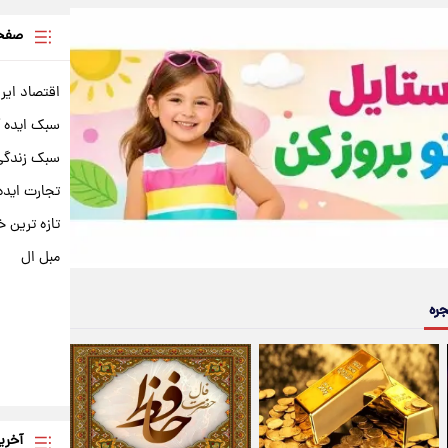
صفحه
اقتصاد ایر
سبک ایده 
سبک زندگی 
تجارت ایده
تازه ترین خ
مبل ال
جره
آخری