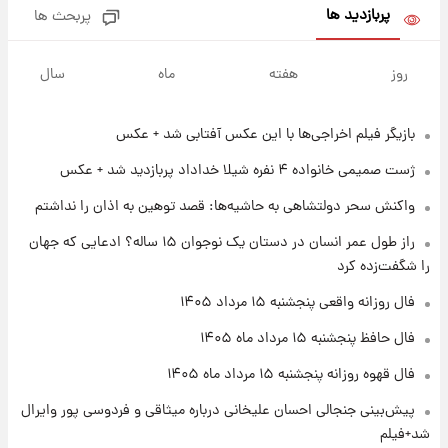
بلندمدت + جدول
پربازدید ها
پربحث ها
۱ روز پیش
سیگنال‌های جدید برای بازار طلا؛ پیش‌بینی
روز
هفته
ماه
سال
قیمت سکه و طلا فردا
بازیگر فیلم اخراجی‌ها با این عکس آفتابی شد + عکس
۲۰ ساعت پیش
فال حافظ پنجشنبه ۱۵ مرداد ماه ۱۴۰۵
ژست صمیمی خانواده ۴ نفره شیلا خداداد پربازدید شد + عکس
واکنش سحر دولتشاهی به حاشیه‌ها: قصد توهین به اذان را نداشتم
۲۱ ساعت پیش
راز طول عمر انسان در دستان یک نوجوان ۱۵ ساله؟ ادعایی که جهان
فال قهوه روزانه پنجشنبه ۱۵ مرداد ماه ۱۴۰۵
را شگفت‌زده کرد
فال روزانه واقعی پنجشنبه ۱۵ مرداد ۱۴۰۵
۲۲ ساعت پیش
فال حافظ پنجشنبه ۱۵ مرداد ماه ۱۴۰۵
فال روزانه واقعی پنجشنبه ۱۵ مرداد ۱۴۰۵
فال قهوه روزانه پنجشنبه ۱۵ مرداد ماه ۱۴۰۵
پیش‌بینی جنجالی احسان علیخانی درباره میثاقی و فردوسی پور وایرال
۱ روز پیش
شد+فیلم
ارزش سهام عدالت برای امروز چهارشنبه ۱۴ مرداد