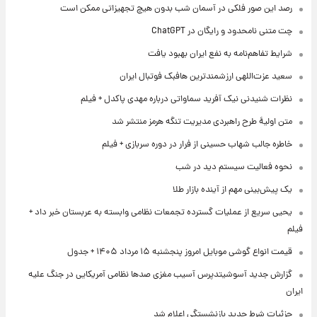
رصد این صور فلکی در آسمان شب بدون هیچ تجهیزاتی ممکن است
چت متنی نامحدود و رایگان در ChatGPT
شرایط تفاهم‌نامه به نفع ایران بهبود یافت
سعید عزت‌اللهی ارزشمندترین هافبک فوتبال ایران
نظرات شنیدنی نیک آفرید سماواتی درباره مهدی پاکدل + فیلم
متن اولیۀ طرح راهبردی مدیریت تنگه هرمز منتشر شد
خاطره جالب شهاب حسینی از فرار در دوره سربازی + فیلم
نحوه فعالیت سیستم دید در شب
یک پیش‌بینی مهم از آینده بازار طلا
یحیی سریع از عملیات گسترده تجمعات نظامی وابسته به عربستان خبر داد +
فیلم
قیمت انواع گوشی موبایل امروز پنجشنبه ۱۵ مرداد ۱۴۰۵ + جدول
گزارش جدید آسوشیتدپرس آسیب مغزی صدها نظامی آمریکایی در جنگ علیه
ایران
جزئیات شرط جدید بازنشستگی اعلام شد