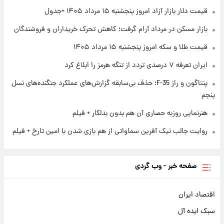
+ جدول
قیمت دلار بازار آزاد امروز پنجشنبه ۱۵ مرداد ۱۴۰۵ +جدول
بازار مسکن در مرداد آرام گرفت؛ کاهش تحرک خریداران و فروشندگان
۱ روز پیش
آغاز طرح جدید فروش مشارکت در تولید سایپا؛
قیمت طلا و سکه امروز پنجشنبه ۱۵ مرداد ۱۴۰۵
نام خودرو، مبلغ پیش پرداخت و زمان تحویل |
سود مشارکت چند درصد است؟
ایران تعرفه ۷ درصدی تردد از تنگه هرمز را ابلاغ کرد
پنتاگون و راز F-35؛ حذف بی‌سابقه گزارش‌های عملکرد جنگنده‌های نسل
پنجم
هنرنمایی روزبه حصاری آن هم بدون بدلکار + فیلم
روایت جالب نیک آفرین سماواتی از هم بازی شدن با امین تارخ + فیلم
صفحه خبر - وب گردی
اقتصاد ایران
سبک ایده آل