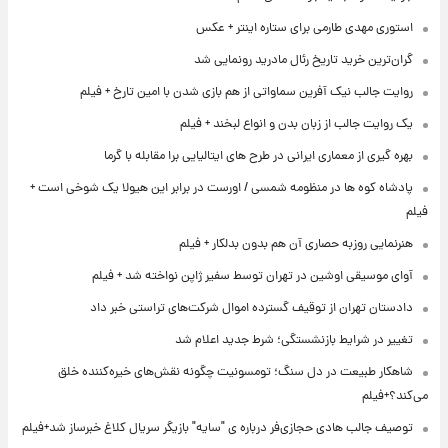
استوری مهدی طارمی برای ستاره اینتر + عکس
گران‌ترین خرید تاریخ رئال مادرید رونمایی شد
روایت جالب نیک آفرین سماواتی از هم بازی شدن با امین تارخ + فیلم
یک روایت جالب از زبان بدن و انواع لبخند + فیلم
بهره گیری از معماری ایرانی در طرح های ایتالیایی برا مقابله با گرما
پادشاه کوه ها در منظومه شمسی / اورست در برابر این هیولا یک شوخی است +
فیلم
هنرنمایی روزبه حصاری آن هم بدون بدلکار + فیلم
آوای موسیقی اوشین در تهران توسط سفیر ژاپن نواخته شد + فیلم
دادستان تهران از توقیف گسترده اموال شرکت‌های تراستی خبر داد
تغییر در شرایط بازنشستگی؛ شرط جدید اعلام شد
شاهکار طبیعت در دل سنگ؛ تومسونیت چگونه نقش‌های خیره‌کننده خلق
می‌کند؟+فیلم
توصیف جالب هادی حجازی‌فر درباره ی "سایه" بازیگر سریال کلاغ خبرساز شد+فیلم