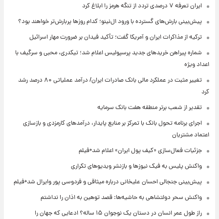
ایران تعرفه ۷ درصدی تردد از تنگه هرمز را ابلاغ کرد
پیش‌بینی بارش‌های گسترده با ورود ال‌نینو؛ کدام روزها پربارش‌تر خواهند بود؟
ترکیه از مذاکرات ایران و آمریکا گفت؛ تأکید فیدان بر ضرورت مهار اسرائیل
شماره پیراهن خریدهای جدید پرسپولیس اعلام شد؛ تیکدری، محبی و سرگیف با
اعداد ویژه
تغییر مثبت در عملکرد مالی بانک صادرات ایران/ درآمد عملیاتی ۸۰ درصد رشد
کرد
تقدیر از شعب برتر منطقه هفت بانک سرمایه
اجرای برنامه تحول بانک با تمرکز بر منابع پایدار، درآمدهای کارمزدی و بازسازی
اعتماد مشتریان
جزئیات فعال‌سازی «کیف پول ایران» اعلام شد+فیلم
واکنش پلیس به فیک نیوزها و بازنشر ویدیوهای تکراری
پیش‌بینی جنجالی احسان علیخانی درباره میثاقی و فردوسی پور وایرال شد+فیلم
واکنش سحر دولتشاهی به حاشیه‌ها: قصد توهین به اذان را نداشتم
راز طول عمر انسان در دستان یک نوجوان ۱۵ ساله؟ ادعایی که جهان را