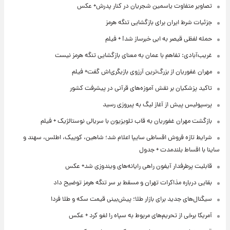
تصاویر متفاوت یاسمین شجریان در کنار پدرش+ عکس
جزئیات شرط ایران برای بازگشایی تنگه هرمز
حمله لفظی قیصر به ابی خبرساز شد! + فیلم
غریب‌آبادی: تفاهم با عمان به معنای بازگشایی تنگه هرمز نیست
مهران غفوریان از بزرگ‌ترین آرزوی بازیگری‌اش گفت+ فیلم
تاکید پزشکیان بر نقش آموزه‌های قرآنی در پیشرفت کشور
پرسپولیس پیش از آغاز لیگ به پیروزی رسید
بازگشت مهران غفوریان به قاب تلویزیون با سریالی نوستالژیک + فیلم
شرایط تازه فروش اقساطی سایپا اعلام شد؛ شاهین، کوییک، اطلس، سهند و
ساینا با اقساط بلندمدت + جدول
قابلیت پرطرفدار آیفون راهی رایانه‌های ویندوزی شد+ عکس
بقایی درباره مذاکرات تهران و مسقط بر سر تنگه هرمز توضیح داد
سیگنال‌های جدید برای بازار طلا؛ پیش‌بینی قیمت سکه و طلا فردا
آمریکا برخی از تحریم‌های مربوط به سپاه را لغو کرد + عکس