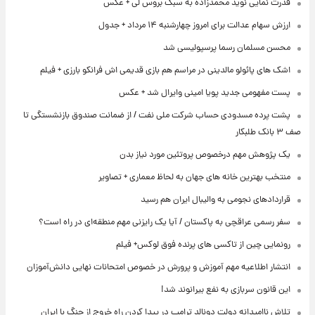
قدرت نمایی نوید محمدزاده به سبک بروس لی + عکس
ارزش سهام عدالت برای امروز چهارشنبه ۱۴ مرداد + جدول
محسن مسلمان رسما پرسپولیسی شد
اشک های پائولو مالدینی در مراسم هم بازی قدیمی اش فرانکو بارزی + فیلم
پست مفهومی جدید پویا امینی وایرال شد + عکس
پشت پرده‌ مسدودی حساب شرکت ملی نفت / از ضمانت صندوق بازنشستگی تا
صف ۳ بانک طلبکار
یک پژوهش مهم درخصوص پروتئین مورد نیاز بدن
منتخب بهترین خانه های جهان به لحاظ معماری + تصاویر
قراردادهای نجومی به والیبال ایران هم رسید
سفر رسمی عراقچی به پاکستان / آیا یک رایزنی مهم منطقه‌ای در راه است؟
رونمایی چین از تاکسی های پرنده فوق لوکس+ فیلم
انتشار اطلاعیه مهم آموزش و پرورش در خصوص امتحانات نهایی دانش‌آموزان
این قانون سربازی به نفع بیرانوند شد!
تلاش ناامیدانه‌ دولت دونالد ترامپ در پیدا کردن راه خروج از جنگ با ایران