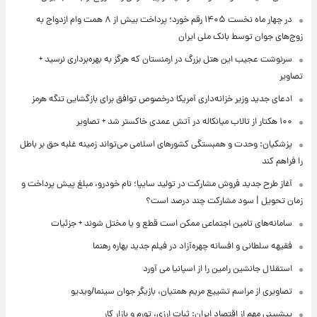
در چهار ماه نخست ۱۴۰۵ رقم خورد؛ پرداخت بیش از ۸ همت وام ازدواج به
زوج‌های جوان توسط بانک ملی ایران
سرنوشت عجیب این هتل بزرگ در ارمنستان که هرگز به بهره‌برداری نرسید +
تصاویر
ادعای جدید وزیر خزانه‌داری آمریکا درخصوص توافق برای بازگشایی تنگه هرمز
۱۰۰ هکتار از تالاب میانکاله در آتش عمدی خاکستر شد + تصاویر
پزشکیان: وحدت و همبستگی کشورهای اسلامی می‌تواند زمینه غلبه حق بر باطل
را فراهم کند
آغاز طرح جدید فروش مشارکت در تولید سایپا؛ نام خودرو، مبلغ پیش پرداخت و
زمان تحویل | سود مشارکت چند درصد است؟
سامانه‌های تامین اجتماعی ممکن است قطع و یا مختل شوند + جزئیات
فقیهه سلطانی و افسانه چهره‌آزاد در فیلم جدید بهاره رهنما
استقلال جانشین رامین را از اسپانیا می آورد
تصاویری از مراسم تشییع مریم همتیان، بازیگر جوان سینما/ویدیو
پیشبینی مهم از اقتصاد ایران: ثبات ارزی، تورم و بازار کار