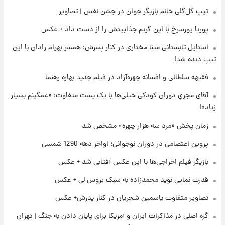
تیپ گل‌گلی خانم بازیگر جوان در جشن نفس | تصاویر
۲۱ ساعت پیش
پوریا پورسرخ با این گریم جذابیتش را از دست داد + عکس
رونالدو از گنجینه خودروهای لوکسش رونمایی
کرد
استایل تابستانی مینا مختاری در کنار پسرش؛ همسر بهرام رادان با این
تیپ دیده شد!
۲۳ ساعت پیش
فقیهه سلطانی و افسانه چهره‌آزاد در فیلم جدید بهاره رهنما
قیمت دلار در بازار آزاد امروز چهارشنبه ۱۴ مرداد
۱۴۰۵/ نرخ‌ها ثابت ماند؟ +جدول
آقای مجریِ دوران کودکی خیلی‌ها با یک پست متفاوت؛ «غمگینم بسیار
زیاد»!
۲۳ ساعت پیش
علی مطهری: اجرای کامل تفاهم‌نامه اسلام‌آباد،
زمان پخش «مرد سه هزار چهره» مشخص شد
پیروزی بزرگ‌تری برای ایران است
پروین اعتصامی در دوران نوجوانی؛ اواخر دهه 1290 شمسی
بازیگر فیلم اخراجی‌ها با این عکس آفتابی شد + عکس
قدرت نمایی نوید محمدزاده به سبک بروس لی + عکس
تصاویر متفاوت یاسمین شجریان در کنار پدرش+ عکس
گره اصلی در مذاکرات ایران و آمریکا برای پایان دادن به جنگ | تهران