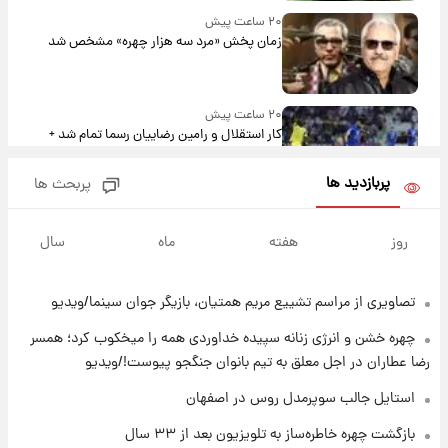
۲۰ ساعت پیش
زمان پخش «مرد سه هزار چهره» مشخص شد
۲۰ ساعت پیش
کار استقلال و رامین رضاییان رسما تمام شد +
عکس / خداحافظی صمیمانه آبی ها با رامین!
پربازدید ها
پربحث ها
۲۰ ساعت پیش
آتش اختلاف در اینستاگرام؛ تمجید از حردانی به
روز
هفته
ماه
سال
مذاق رضاییان خوش نیامد+عکس
تصاویری از مراسم تشییع مریم همتیان، بازیگر جوان سینما/ویدیو
۲۱ ساعت پیش
پروین اعتصامی در دوران نوجوانی؛ اواخر دهه
چهره خشن و انرژی زنانه سپیده خداوردی همه را میخکوب کرد؛ همسر
۱۲۹۰ شمسی
رضا عطاران در اجل معلق به تیم بانوان جنگجو پیوست!/ویدیو
۲۱ ساعت پیش
استایل جالب سوپرمدل روس در اصفهان
قدرت‌نمایی نظامی چین؛ بمب‌افکن حامل موشک
بازگشت چهره خاطره‌ساز به تلویزیون بعد از ۳۳ سال
هسته‌ای در آسمان ظاهر شد