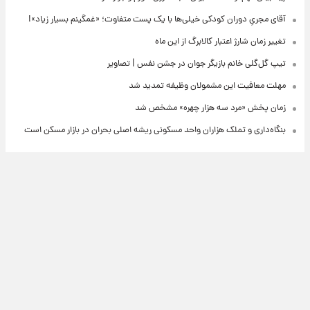
آقای مجریِ دوران کودکی خیلی‌ها با یک پست متفاوت؛ «غمگینم بسیار زیاد»!
تغییر زمان شارژ اعتبار کالابرگ از این ماه
تیپ گل‌گلی خانم بازیگر جوان در جشن نفس | تصاویر
مهلت معافیت این مشمولان وظیفه تمدید شد
زمان پخش «مرد سه هزار چهره» مشخص شد
بنگاه‌داری و تملک هزاران واحد مسکونی ریشه اصلی بحران در بازار مسکن است