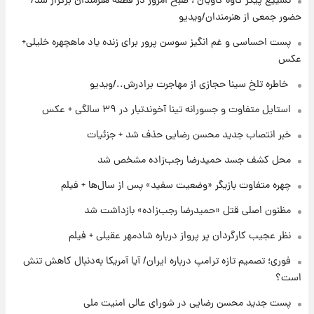
تشییع پیکر کاوه کاویان ، صبح امروز در قطعه هنرمندان برگزار شد/
حضور جمعی از هنرمندان/ویدیو
۱۹ ساعت پیش
زمان برگزاری دربی ۱۰۷ اعلام شد؟
پست احساسی و غم انگیز سوسن پرور برای زنده یاد ماهچهره خلیلی+
عکس
⁨ خاطره تلخ سینا حجازی از مهاجرت برادرش../ویدیو
۱۹ ساعت پیش
خبر انتصاب جدید محسن رضایی حذف شد +
استایل متفاوت و جسورانه تینا آخوندتبار در ۳۹ سالگی + عکس
جزئیات
خبر انتصاب جدید محسن رضایی حذف شد + جزئیات
۲۰ ساعت پیش
محل کشف جسد حمیدرضا رجب‌زاده مشخص شد
پست جدید محسن رضایی در شورای عالی امنیت
ملی
چهره متفاوت بازیگر «وضعیت سفید» پس از سال‌ها + فیلم
مظنون اصلی قتل «حمیدرضا رجب‌زاده» بازداشت شد
نظر عجیب کارگردان پر پرواز درباره شادمهر عقیلی + فیلم
فوری؛ تصمیم تازه ترامپ درباره ایران/ آیا آمریکا به‌دنبال کاهش تنش
است؟
پست جدید محسن رضایی در شورای عالی امنیت ملی