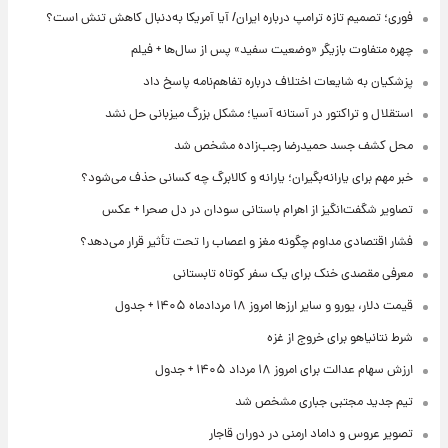
فوری؛ تصمیم تازه ترامپ درباره ایران/ آیا آمریکا به‌دنبال کاهش تنش است؟
چهره متفاوت بازیگر «وضعیت سفید» پس از سال‌ها + فیلم
پزشکیان به شایعات اختلاف درباره تفاهم‌نامه پاسخ داد
استقلال و تراکتور در آستانه آسیا؛ مشکل بزرگ میزبانی حل نشد
محل کشف جسد حمیدرضا رجب‌زاده مشخص شد
خبر مهم برای یارانه‌بگیران؛ یارانه و کالابرگ چه کسانی حذف می‌شود؟
تصاویر شگفت‌انگیز از اهرام باستانی سودان در دل صحرا + عکس
فشار اقتصادی مداوم چگونه مغز و اعصاب را تحت تأثیر قرار می‌دهد؟
معرفی مقصدی خنک برای یک سفر کوتاه تابستانی
قیمت دلار، یورو و سایر ارزها امروز ۱۸ مردادماه ۱۴۰۵ + جدول
شرط نتانیاهو برای خروج از غزه
ارزش سهام عدالت برای امروز ۱۸ مرداد ۱۴۰۵ + جدول
تیم جدید مجتبی جباری مشخص شد
تصویر عروس و داماد ارمنی در دوران قاجار