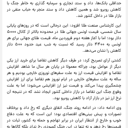
حداقلی بانک‌ها، داد و ستد تجاری و سرمایه گذاری به خاطر جنگ با
کاهش روبرو شد و همین کاهش داد و ستد منجر به حباب منفی در
بازار طلا در داخل کشور شد.
این کارشناس صنعت طلا افزود: این درحالی است که در روزهای پایانی
سال شمسی، قیمت اونس جهانی طلا در محدوده بالاتر از کانال ۵۰۰۰
دلار بود؛ اما با آغاز هفته دوم فروردین ماه، قیمت طلای جهانی برای هر
اونس به ۴۴۰۰ دلار رسید که نسبت به شب عید حدود ۵۰۰ دلار
کاهش را نشان می‌دهد.
کشتی آرای تصریح کرد: در طرف دیگر کاهش تقاضا برای خرید ارز یکی
دیگر از عوامل بود، چراکه معمولا در پایان هر سال ما شاهد افزایش
تقاضا و افزایش قیمت ارز به علت سفرهای نوروزی خارجی بودیم و هر
ساله به علت سفرهای خارجی در ایام نوروز هم تقاضا برای ارز افزایش
چشمگیری پیدا می‌کند و قیمت نیز ارز افزایشی می‌شود؛ اما به علت
وقوع جنگ این تقاضا در بازار داخلی کشور ایجاد نشد که در نتیجه آن
نرخ ارز نیز در بازار آزاد با کاهش روبرو بود.
وی ادامه داد: در ادامه روند جنگ، اتفاق دیگری که رخ داد و برخلاف
تصورات و پیش بینی‌های اقتصادی بود؛ این است که به علت دفاع
خوب و خارج از انتظار ایران در برابر تهاجم و حمله به کشور، ثبات در
قیمت‌ها رخ دهد و نه تنها در این جنگ کمبودی رخ نداد بلکه کالاها به