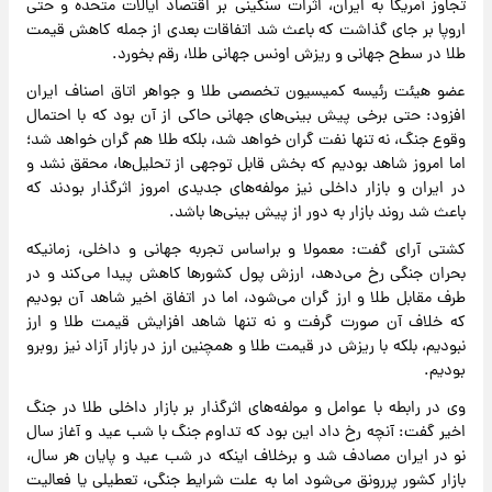
تجاوز آمریکا به ایران، اثرات سنگینی بر اقتصاد ایالات متحده و حتی
اروپا بر جای گذاشت که باعث شد اتفاقات بعدی از جمله کاهش قیمت
طلا در سطح جهانی و ریزش اونس جهانی طلا، رقم بخورد.
عضو هیئت رئیسه کمیسیون تخصصی طلا و جواهر اتاق اصناف ایران
افزود: حتی برخی پیش بینی‌های جهانی حاکی از آن بود که با احتمال
وقوع جنگ، نه تنها نفت گران خواهد شد، بلکه طلا هم گران خواهد شد؛
اما امروز شاهد بودیم که بخش قابل توجهی از تحلیل‌ها، محقق نشد و
در ایران و بازار داخلی نیز مولفه‌های جدیدی امروز اثرگذار بودند که
باعث شد روند بازار به دور از پیش بینی‌ها باشد.
کشتی آرای گفت: معمولا و براساس تجربه جهانی و داخلی، زمانیکه
بحران جنگی رخ می‌دهد، ارزش پول کشورها کاهش پیدا می‌کند و در
طرف مقابل طلا و ارز گران می‌شود، اما در اتفاق اخیر شاهد آن بودیم
که خلاف آن صورت گرفت و نه تنها شاهد افزایش قیمت طلا و ارز
نبودیم، بلکه با ریزش در قیمت طلا و همچنین ارز در بازار آزاد نیز روبرو
بودیم.
وی در رابطه با عوامل و مولفه‌های اثرگذار بر بازار داخلی طلا در جنگ
اخیر گفت: ‌آنچه رخ داد این بود که تداوم جنگ با شب عید و آغاز سال
نو در ایران مصادف شد و برخلاف اینکه در شب عید و پایان هر سال،
بازار کشور پررونق می‌شود اما به علت شرایط جنگی، تعطیلی یا فعالیت