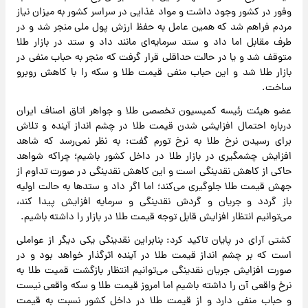
وفور در کشور وجود داشت و مواد غذایی در سراسر کشور به میزان نیاز
مردم فراهم شد که همین عامل به حفظ ارزش پول ملی منجر شد و در
طرف مقابل اما داد و ستد سرمایه‌ای مانند داد و ستد در بازار طلا
متوقف شد و یا در حالت حداقلی قرار گرفت که منجر به حباب منفی در
بازار طلا شد و این حباب منفی قیمت طلا و سکه را با کاهش روبرو
ساخت.
عضو هیئت رئیسه کمیسیون تخصصی طلا و جواهر اتاق اصناف ایران
درباره احتمال افزایشی شدن قیمت طلا در چشم انداز آینده و تلاش
برای رسیدن نرخ طلا به نرخ تورم گفت: به نظر نمی‌رسد که شاهد
افزایش چشمگیری در بازار طلا در داخل کشور باشیم؛ چراکه شواهد
حاکی از کاهش نقدینگی است و این کاهش نقدینگی در صورت تداوم از
جهش قیمت طلا جلوگیری می‌کند؛ اما اگر داد و ستدها به حالت اولیه
باز گردد و جریان و گردش نقدینگی و سرمایه افزایش پیدا کند،
می‌توانیم انتظار افزایش قابل توجه قیمت طلا در بازار را داشته باشیم.
کشتی آرای در پایان تاکید کرد: بنابراین نقدینگی یکی دیگر از عواملی
است که بر چشم انداز قیمت طلا در آینده اثرگذار خواهد بود و در
صورت افزایش جریان نقدینگی می‌توانیم انتظار بازگشت قمیت طلا به
نرخ واقعی آن را داشته باشیم اما امروز قیمت طلا و سکه واقعی نیست
و حباب منفی دارد و از قیمت طلا در داخل کشور نسبت به قیمت