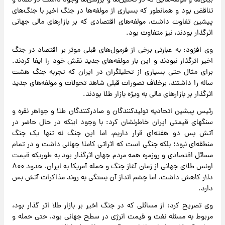
بینی‌ها و مولفه‌هایی که در تحلیل‌ها و بررسی‌ها وجود داشت در تضاد و
تناقض بود و همانطور که بسیاری از مولفه‌ها در جنگ اخیر با جنگ‌های
پیشین تفاوت داشت، مولفه‌های اقتصادی که بر بازارهای مالی جهانی
اثرگذار بودند، نیز متفاوت بود.
وی افزود: به عبارتی برخی از فرمول‌های قبلی موثر بر اقتصاد در جنگ
اخیر اثرگذار نبودند و این بار مولفه‌های جدید نقش خود را ایفا کردند.
برای مثال حتی بسیاری از تحلیلگران در ایران که تجربه جنگ هشت
ساله را داشتند، برخلاف تصورات قبلی شاهد تحولات و مولفه‌های جدید
اثرگذار بر بازارهای مالی به ویژه بازار طلا بودند.
رئیس پیشین اتحادیه تولیدکنندگان و صادرکنندگان طلا و جواهر نقره و
سنگهای قیمتی ایران خاطرنشان کرد: با وجود اینکه در حال حاضر در
آتش بس دو هفته‌ای قرار داریم، اما این جنگ نه تنها یک جنگ
منطقه‌ای نبود؛ بلکه جنگی است که اثراتی کاملا جهانی داشت و در تمام
مسائل اقتصادی و روزمره همه مردم جهان اثرگذار بود به طوریکه قیمت
اونس طلای جهانی از زمان آغاز جنگ و حمله آمریکا به ایران، حدود ۸۰۰
دلار کاهش داشت، اما چشم انداز آن بستگی به روند مذاکرات آتش بس
دارد.
وی تصریح کرد: از مسائلی که در جنگ اخیر بر بازار طلا اثر گذار بود،
مربوط به مسئله نفت و قیمت انرژی در سطح جهانی بود، حتی حمله و