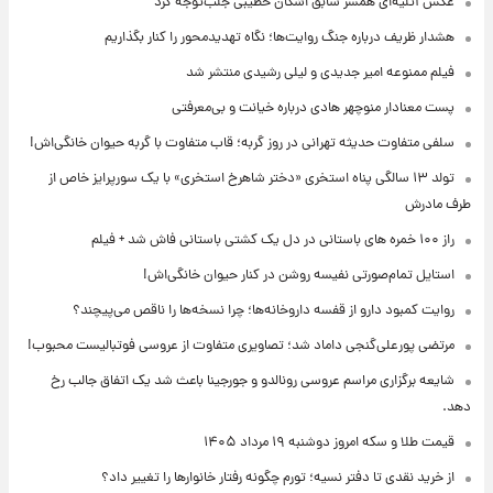
عکس‌ آتلیه‌ای همسر سابق اشکان خطیبی جلب‌توجه کرد
هشدار ظریف درباره جنگ روایت‌ها؛ نگاه تهدیدمحور را کنار بگذاریم
فیلم ممنوعه امیر جدیدی و لیلی رشیدی منتشر شد
پست معنادار منوچهر هادی درباره خیانت و بی‌معرفتی
سلفی متفاوت حدیثه تهرانی در روز گربه؛ قاب متفاوت با گربه حیوان خانگی‌اش!
تولد ۱۳ سالگی پناه استخری «دختر شاهرخ استخری» با یک سورپرایز خاص از
طرف مادرش
راز ۱۰۰ خمره های باستانی در دل یک کشتی باستانی فاش شد + فیلم
استایل تمام‌صورتی نفیسه روشن در کنار حیوان خانگی‌اش!
روایت کمبود دارو از قفسه داروخانه‌ها؛ چرا نسخه‌ها را ناقص می‌پیچند؟
مرتضی پورعلی‌گنجی داماد شد؛ تصاویری متفاوت از عروسی فوتبالیست محبوب!
شایعه برگزاری مراسم عروسی رونالدو و جورجینا باعث شد یک اتفاق جالب رخ
دهد.
قیمت طلا و سکه امروز دوشنبه ۱۹ مرداد ۱۴۰۵
از خرید نقدی تا دفتر نسیه؛ تورم چگونه رفتار خانوارها را تغییر داد؟