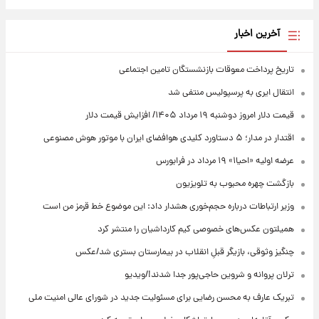
آخرین اخبار
تاریخ پرداخت معوقات بازنشستگان تامین اجتماعی
انتقال ایری به پرسپولیس منتفی شد
قیمت دلار امروز دوشنبه ۱۹ مرداد ۱۴۰۵/ افزایش قیمت دلار
اقتدار در مدار؛ ۵ دستاورد کلیدی هوافضای ایران با موتور هوش مصنوعی
عرضه اولیه «احیا۱» ۱۹ مرداد در فرابورس
بازگشت چهره محبوب به تلویزیون
وزیر ارتباطات درباره حجم‌خوری هشدار داد: این موضوع خط قرمز من است
همیلتون عکس‌های خصوصی کیم‌ کارداشیان را منتشر کرد
چنگیز وثوقی، بازیگر قبلِ انقلاب در بیمارستان بستری شد/عکس
ترلان پروانه و شروین حاجی‌پور جدا شدند!/ویدیو
تبریک عارف به محسن رضایی برای مسئولیت جدید در شورای عالی امنیت ملی