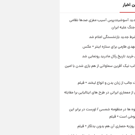
ن اخبار
دید آسوشیتدپرس آسیب مغزی صدها نظامی
جنگ علیه ایران
رط جدید بازنشستگی اعلام شد
هدی طارمی برای ستاره اینتر + عکس
 خرید تاریخ رئال مادرید رونمایی شد
لب نیک آفرین سماواتی از هم بازی شدن با امین
جالب از زبان بدن و انواع لبخند + فیلم
 از معماری ایرانی در طرح های ایتالیایی برا مقابله
ه ها در منظومه شمسی / اورست در برابر این
وخی است + فیلم
روزبه حصاری آن هم بدون بدلکار + فیلم