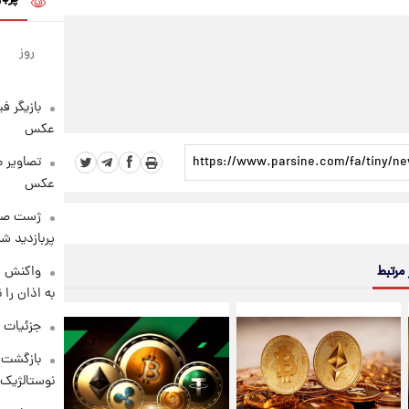
روز
بازیگر ف
عکس
تصاویر 
عکس
پربازدید 
واکنش س
 مرتبط
به اذان را 
جزئیات ش
بازگشت م
نوستالژیک 