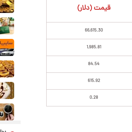
قیمت (دلار)
66,615.30
1,985.81
84.54
615.92
0.28
پربا