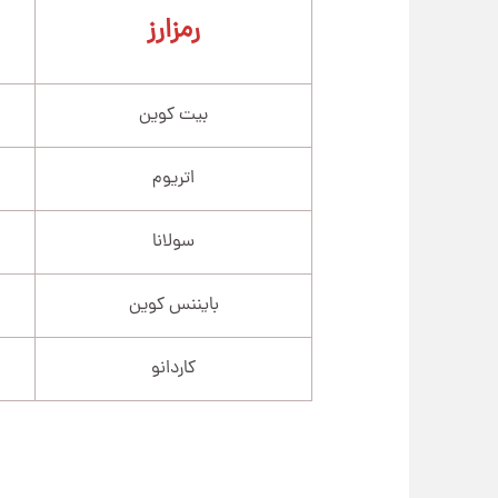
رمزارز
بیت کوین
اتریوم
سولانا
بایننس کوین
کاردانو