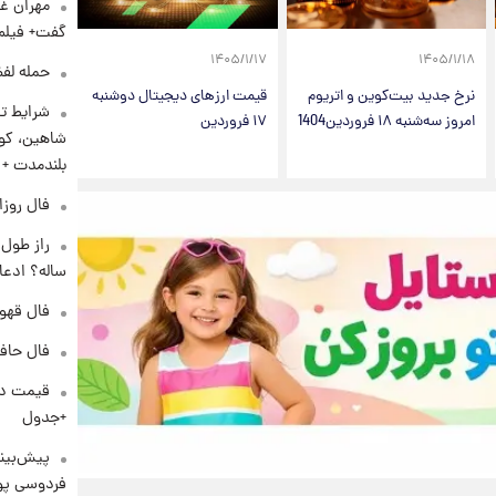
مهران غف
گفت+ فیلم
۱۴۰۵/۱/۱۷
۱۴۰۵/۱/۱۸
حمله لفظ
نرخ جدید بیت‌کوین و اتریوم
قیمت ارزهای دیجیتال دوشنبه
شرایط تا
امروز سه‌شنبه ۱۸ فروردین1404
۱۷ فروردین
شاهین، کوی
بلندمدت +
فال روزانه و
ساله؟ ادعا
فال قهوه روزان
فال حافظ پنجشنب
+جدول
پیش‌بینی
فردوسی پور