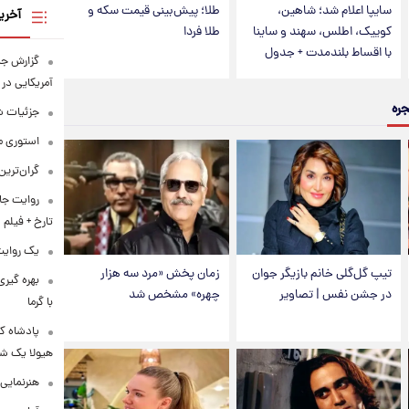
سایپا اعلام شد؛ شاهین،
طلا؛ پیش‌بینی قیمت سکه و
آخری
کوییک، اطلس، سهند و ساینا
طلا فردا
با اقساط بلندمدت + جدول
گزارش ج
آمریکایی در 
جره
جزئیات ش
استوری م
گران‌ترین
روایت جا
تارخ + فیلم
یک روایت 
تیپ گل‌گلی خانم بازیگر جوان
زمان پخش «مرد سه هزار
بهره گیری
در جشن نفس | تصاویر
چهره» مشخص شد
با گرما
پادشاه کو
هیولا یک ش
هنرنمایی 