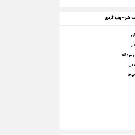
 خبر - وب گردی
ان
آل
مردانه
 آل
برها