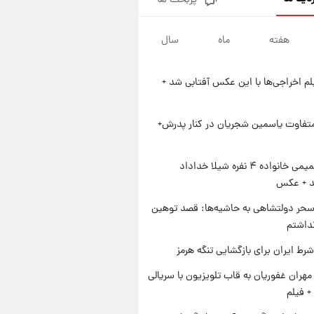
پربحث ها
فال روزانه واقعی پنجشنبه ۱۵
مرداد ۱۴۰۵
هفته
ماه
سال
۱ روز پیش
ارزش سهام عدالت برای امروز
چهارشنبه ۱۴ مرداد + جدول
یلم اخراجی‌ها با این عکس آفتابی شد +
۱ روز پیش
آغاز طرح جدید فروش مشارکت در
تولید سایپا؛ نام خودرو، مبلغ پیش
متفاوت یاسمین شجریان در کنار پدرش+
پرداخت و زمان تحویل | سود
۱ روز پیش
مشارکت چند درصد است؟
زمان پخش «مرد سه هزار چهره»
ژست صمیمی خانواده ۴ نفره شیلا خداداد
مشخص شد
شد + عکس
حر دولتشاهی به حاشیه‌ها: قصد توهین
نداشتم
رط ایران برای بازگشایی تنگه هرمز
هران غفوریان به قاب تلویزیون با سریالی
+ فیلم