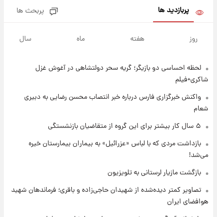
پربازدید ها
پربحث ها
۱ روز پیش
پشت پرده عکس جدید ترامپ؛ مقام آمریکایی
روز
هفته
ماه
سال
درباره وضعیت او چه گفت؟
لحظه احساسی دو بازیگر؛ گریه سحر دولتشاهی در آغوش غزل
۱ روز پیش
یک پیش‌بینی مهم از آینده بازار طلا
شاکری+فیلم
واکنش خبرگزاری فارس درباره خبر انتصاب محسن رضایی به دبیری
شعام
۱ روز پیش
گران‌ترین خرید تاریخ رئال مادرید رونمایی شد
۵ سال کار بیشتر برای این گروه از متقاضیان بازنشستگی
بازداشت مردی که با لباس «عزرائیل» به بیماران بیمارستان خیره
می‌شد!
۱ روز پیش
پیش‌بینی بارش‌های گسترده با ورود ال‌نینو؛ کدام
بازگشت مازیار لرستانی به تلویزیون
روزها پربارش‌تر خواهند بود؟
تصاویر کمتر دیده‌شده از شهیدان حاجی‌زاده و باقری؛ فرماندهان شهید
هوافضای ایران
۱ روز پیش
شماره پیراهن خریدهای جدید پرسپولیس اعلام