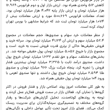
در بازار فرابورس ایران نیز شاخص کل به ۳۰,۷۳۹ واحد رسید و با
کاهش ۵۱۲ واحدی همراه بود. ارزش بازار اول و دوم فرابورس ۱۶,۹۸۹
هزار میلیارد تومان و ارزش بازار پایه ۴,۰۴۲ هزار میلیارد تومان بود.
تعداد معاملات فرابورس ۵۰۰,۶۶۹ مورد و ارزش معاملات بیش از
۱,۰۷۴ هزار میلیارد تومان ثبت شد که شرایط مشابهی با بورس تهران
ایجاد کرده است.
از منظر معاملات خرد سهام و صندوق‌ها، حجم معاملات در مجموع
۵۲.۴ میلیارد سهم و ارزش آن ۴۱,۱۲۴ میلیارد تومان بود. سرانه خرید و
فروش حقیقی‌ها حاکی از برتری قدرت فروش نسبت به خرید است و
مجموع بازار با خروج ۵,۰۵۶ میلیارد تومان پول حقیقی مواجه شد. در
بخش‌های مختلف، سهام و حق تقدم ۱,۶۳۲ میلیارد تومان خروج پول
داشت، صندوق درآمد ثابت با ۳,۳۲۵ میلیارد تومان بیشترین فشار
فروش را تجربه کرد، پنجاه شرکت بزرگ ۹۶۶ میلیارد تومان و صندوق
طلا ۲,۵۹۴ میلیارد تومان خروج پول داشتند و تنها صندوق اهرمی با
ورود ۱۰۴ میلیارد تومان پول حقیقی همراه شد.
به طور کلی معاملات امروز روند اصلاحی بازار و فشار فروش در اکثر
گروه‌ها را نمایان کرد. فعالان بازار در سمت فروش فعال‌تر عمل کردند و
توجه به روندهای کوتاه‌مدت، تحلیل گزارش‌های شرکت‌ها و رفتار
گروه‌های مختلف به تصمیم‌گیری سرمایه‌گذاران برای مدیریت ریسک
کمک می‌کند. فضای بازار امروز تحت تأثیر عوامل داخلی و نگرانی‌های