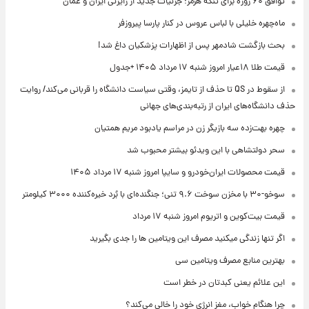
توافق ۶۰ روزه برای تنگه هرمز؛ جزئیات جدید از رایزنی ایران و عمان
ماه‌چهره خلیلی با لباس عروس در کنار پارسا پیروزفر
بحث بازگشت شادمهر پس از اظهارات پزشکیان داغ شد!
قیمت طلا ۱۸عیار امروز شنبه ۱۷ مرداد ۱۴۰۵ +جدول
از سقوط در QS تا حذف از تایمز، وقتی سیاست دانشگاه را قربانی می‌کند/ روایت
حذف دانشگاه‌های ایران از رتبه‌بندی‌های جهانی
چهره بهت‌زده سه بازیگر زن در مراسم یادبود مریم همتیان
سحر دولتشاهی با این ویدئو بیشتر محبوب شد
قیمت محصولات ایران‌خودرو و سایپا امروز شنبه ۱۷ مرداد ۱۴۰۵
سوخو-۳۰ با مخزن سوخت ۹.۶ تنی؛ جنگنده‌ای با بُرد خیره‌کننده ۳۰۰۰ کیلومتر
قیمت بیت‌کوین و اتریوم امروز شنبه ۱۷ مرداد
اگر تنها زندگی میکنید مصرف این ویتامین ها را جدی بگیرید
بهترین منابع مصرف ویتامین سی
این علائم یعنی کبدتان در خطر است
چرا هنگام خواب، مغز انرژی خود را خالی می‌کند؟