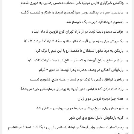
واکنش خبرگزاری فارس درباره خبر انتصاب محسن رضایی به دبیری شعام
عابدینی: سپاه با پدافند بومی هواگردهای آمریکا را شکار و غنیمت گرفت
تصمیم غیرمنتظره دیپ‌سیک خبرساز شد
جزئیات محدودیت تردد در آزادراه تهران کرج قزوین تا ماه آینده
یک پیش ‌بینی مهم برای قیمت دلار، طلا و سکه شنبه ۱۷ مرداد ۱۴۰۵
بازیکن به درد نخور استقلال با مقصد اروپا این تیم را ترک کرد!
عراق بر خلع سلاح گروه‌ها و انحصار سلاح در دست دولت تاکید کرد
بازخوانی آهنگی در وصف حضرت زهرا توسط شادمهر + فیلم
ریاض: توافق دفاعی با ترکیه و پاکستان علیه هیچ کشوری نیست
بازداشت مردی که با لباس «عزرائیل» به بیماران بیمارستان خیره می‌شد!
همه چیز درباره فروش موی زنان
خبر خوش برای سرخ پوشان بیفوما در پرسپولیس ماندنی شد
گربه بازیگوش دلیل قطع برق این شهر
پیام تسلیت معاون وزیر فرهنگ و ارشاد اسلامی در پی درگذشت استاد ابوالقاسم