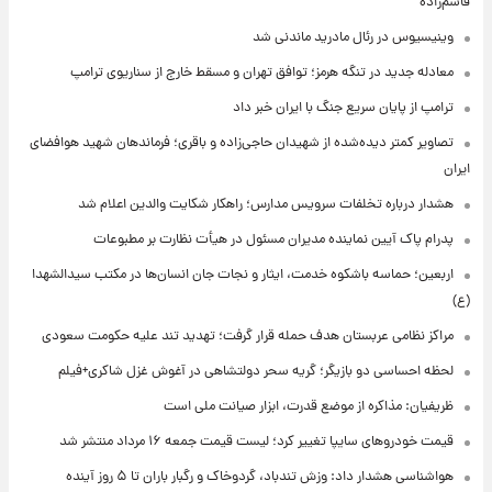
قاسم‌زاده
وینیسیوس در رئال مادرید ماندنی شد
معادله جدید در تنگه هرمز؛ توافق تهران و مسقط خارج از سناریوی ترامپ
ترامپ از پایان سریع جنگ با ایران خبر داد
تصاویر کمتر دیده‌شده از شهیدان حاجی‌زاده و باقری؛ فرماندهان شهید هوافضای
ایران
هشدار درباره تخلفات سرویس مدارس؛ راهکار شکایت والدین اعلام شد
پدرام پاک آیین نماینده مدیران مسئول در هیأت نظارت بر مطبوعات
اربعین؛ حماسه باشکوه خدمت، ایثار و نجات جان انسان‌ها در مکتب سیدالشهدا
(ع)
مراکز نظامی عربستان هدف حمله قرار گرفت؛ تهدید تند علیه حکومت سعودی
لحظه احساسی دو بازیگر؛ گریه سحر دولتشاهی در آغوش غزل شاکری+فیلم
ظریفیان: مذاکره از موضع قدرت، ابزار صیانت ملی است
قیمت خودروهای سایپا تغییر کرد؛ لیست قیمت جمعه ۱۶ مرداد منتشر شد
هواشناسی هشدار داد: وزش تندباد، گردوخاک و رگبار باران تا ۵ روز آینده