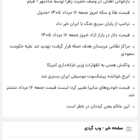
بازخوانی آهنگی در وصف حضرت زهرا توسط شادمهر + فیلم
شد؛ تیکدری، محبی و سرگیف با اعداد ویژه
قیمت طلا و سکه امروز جمعه ۱۶ مرداد ۱۴۰۵ +جدول
۱ روز پیش
ترامپ از پایان سریع جنگ با ایران خبر داد
جزئیات فعال‌سازی «کیف پول ایران» اعلام
شد+فیلم
قیمت دلار در بازار آزاد امروز جمعه ۱۶ مرداد ۱۴۰۵
مراکز نظامی عربستان هدف حمله قرار گرفت؛ تهدید تند علیه حکومت
سعودی
واکنش همتی به اظهارات وزیر خزانه‌داری آمریکا
ایرج خواننده پیشکسوت موسیقی ایران بستری شد
قیمت خودروهای سایپا تغییر کرد؛ لیست قیمت جمعه ۱۶ مرداد منتشر
شد
این علائم یعنی کبدتان در خطر است
صفحه خبر - وب گردی