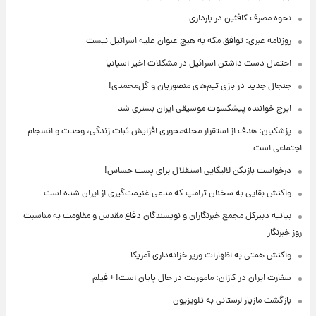
نحوه مصرف کافئین در بارداری
روزنامه عبری: توافق مکه به هیچ عنوان علیه اسرائیل نیست
احتمال دست داشتن اسرائیل در مشکلات اخیر اسپانیا
جنجال جدید در بازی تیم‌های منصوریان و گل‌محمدی!
ایرج خواننده پیشکسوت موسیقی ایران بستری شد
پزشکیان: هدف از استقرار محله‌محوری افزایش ثبات زندگی، وحدت و انسجام
اجتماعی است
درخواست بازیکن لالیگایی استقلال برای پست حساس!
واکنش بقایی به سخنان ترامپ که مدعی غنیمت‌گیری از ایران شده است
بیانیه دبیرکل مجمع خبرنگاران و نویسندگان دفاع مقدس و مقاومت به مناسبت
روز خبرنگار
واکنش همتی به اظهارات وزیر خزانه‌داری آمریکا
سفارت ایران در کازان: ماموریت در حال پایان است! + فیلم
بازگشت مازیار لرستانی به تلویزیون