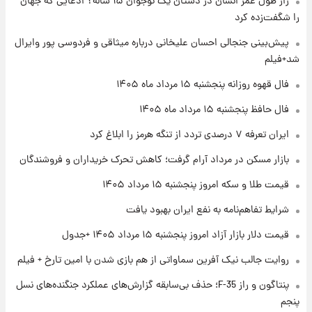
راز طول عمر انسان در دستان یک نوجوان ۱۵ ساله؟ ادعایی که جهان
را شگفت‌زده کرد
۲۳ ساعت پیش
پیش‌بینی جنجالی احسان علیخانی درباره میثاقی و فردوسی پور وایرال
فال قهوه روزانه پنجشنبه ۱۵ مرداد ماه ۱۴۰۵
شد+فیلم
فال قهوه روزانه پنجشنبه ۱۵ مرداد ماه ۱۴۰۵
۱ روز پیش
فال حافظ پنجشنبه ۱۵ مرداد ماه ۱۴۰۵
فال روزانه واقعی پنجشنبه ۱۵ مرداد ۱۴۰۵
ایران تعرفه ۷ درصدی تردد از تنگه هرمز را ابلاغ کرد
بازار مسکن در مرداد آرام گرفت؛ کاهش تحرک خریداران و فروشندگان
۱ روز پیش
قیمت طلا و سکه امروز پنجشنبه ۱۵ مرداد ۱۴۰۵
ارزش سهام عدالت برای امروز چهارشنبه ۱۴ مرداد
+ جدول
شرایط تفاهم‌نامه به نفع ایران بهبود یافت
قیمت دلار بازار آزاد امروز پنجشنبه ۱۵ مرداد ۱۴۰۵ +جدول
۱ روز پیش
آغاز طرح جدید فروش مشارکت در تولید سایپا؛
روایت جالب نیک آفرین سماواتی از هم بازی شدن با امین تارخ + فیلم
نام خودرو، مبلغ پیش پرداخت و زمان تحویل |
سود مشارکت چند درصد است؟
پنتاگون و راز F-35؛ حذف بی‌سابقه گزارش‌های عملکرد جنگنده‌های نسل
پنجم