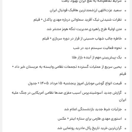
شرایط تفاهم‌نامه به نفع ایران بهبود یافت
سعید عزت‌اللهی ارزشمندترین هافبک فوتبال ایران
نظرات شنیدنی نیک آفرید سماواتی درباره مهدی پاکدل + فیلم
متن اولیۀ طرح راهبردی مدیریت تنگه هرمز منتشر شد
خاطره جالب شهاب حسینی از فرار در دوره سربازی + فیلم
نحوه فعالیت سیستم دید در شب
یک پیش‌بینی مهم از آینده بازار طلا
یحیی سریع از عملیات گسترده تجمعات نظامی وابسته به عربستان خبر داد +
فیلم
قیمت انواع گوشی موبایل امروز پنجشنبه ۱۵ مرداد ۱۴۰۵ + جدول
گزارش جدید آسوشیتدپرس آسیب مغزی صدها نظامی آمریکایی در جنگ علیه
ایران
جزئیات شرط جدید بازنشستگی اعلام شد
استوری مهدی طارمی برای ستاره اینتر + عکس
گران‌ترین خرید تاریخ رئال مادرید رونمایی شد