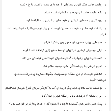
روایت جالب نیک آفرین سماواتی از هم بازی شدن با امین تارخ + فیلم
یک روایت جالب از زبان بدن و انواع لبخند + فیلم
بهره گیری از معماری ایرانی در طرح های ایتالیایی برا مقابله با گرما
پادشاه کوه ها در منظومه شمسی / اورست در برابر این هیولا یک شوخی است +
فیلم
هنرنمایی روزبه حصاری آن هم بدون بدلکار + فیلم
آوای موسیقی اوشین در تهران توسط سفیر ژاپن نواخته شد + فیلم
دادستان تهران از توقیف گسترده اموال شرکت‌های تراستی خبر داد
تغییر در شرایط بازنشستگی؛ شرط جدید اعلام شد
شاهکار طبیعت در دل سنگ؛ تومسونیت چگونه نقش‌های خیره‌کننده خلق
می‌کند؟+فیلم
توصیف جالب هادی حجازی‌فر درباره ی "سایه" بازیگر سریال کلاغ خبرساز شد+فیلم
ایران تعرفه ۷ درصدی تردد از تنگه هرمز را ابلاغ کرد
پیش‌بینی بارش‌های گسترده با ورود ال‌نینو؛ کدام روزها پربارش‌تر خواهند بود؟