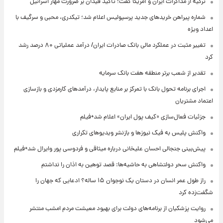
ترکیه از مذاکرات ایران و آمریکا گفت؛ تأکید فیدان بر ضرورت مهار اسرائیل
شماره پیراهن خریدهای جدید پرسپولیس اعلام شد؛ تیکدری، محبی و سرگیف با
اعداد ویژه
تغییر مثبت در عملکرد مالی بانک صادرات ایران/ درآمد عملیاتی ۸۰ درصد رشد
کرد
تقدیر از شعب برتر منطقه هفت بانک سرمایه
اجرای برنامه تحول بانک با تمرکز بر منابع پایدار، درآمدهای کارمزدی و بازسازی
اعتماد مشتریان
جزئیات فعال‌سازی «کیف پول ایران» اعلام شد+فیلم
واکنش پلیس به فیک نیوزها و بازنشر ویدیوهای تکراری
پیش‌بینی جنجالی احسان علیخانی درباره میثاقی و فردوسی پور وایرال شد+فیلم
واکنش سحر دولتشاهی به حاشیه‌ها: قصد توهین به اذان را نداشتم
راز طول عمر انسان در دستان یک نوجوان ۱۵ ساله؟ ادعایی که جهان را
شگفت‌زده کرد
روایت پزشکیان از برنامه‌های دولت برای بهبود معیشت مردم امشب منتشر
می‌شود