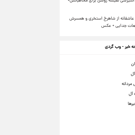
انگیزشی نفیسه روشن برای مخاطبانش+
عاشقانه از شاهرخ استخری و همسرش
عات جدایی + عکس
 خبر - وب گردی
ان
آل
مردانه
 آل
برها