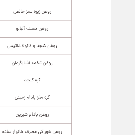
روغن زیره سبز خالص
روغن هسته آلبالو
روغن کنجد و کانولا داتیس
روغن تخمه آفتابگردان
کره کنجد
کره مغز بادام زمینی
روغن بادام شیرین
روغن خوراکی مصرف خانوار ساده