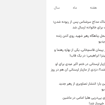
۲۰ ساعت پیش
هفته
ماه
سال
لحظه برخورد رعد و برق به
ساختمان مرکز تجارت جهانی در
آمریکا + فیلم
ناک مداح سرشناس پس از ربوده شدن؛
۲۱ ساعت پیش
 برای خانواده ارسال شد
برای اولین بار؛ انتشار تصاویری از
رهبر جدید انقلاب/ویدیو
ل پناهگاه‌ رهبر شهید روی آنتن زنده
یدیو
۲۱ ساعت پیش
تصاویر عمامه بستن به شیوه
پیمان قاسم‌خانی، یکی از بهاره رهنما و
خاتمی/ویدیو
یترا ابراهیمی؛ در یک قاب!
یار لرستانی در ختم اکبر عبدی برای او
د!/ دزدی از مازیار لرستانی آن هم در روز
ن بار؛ انتشار تصاویری از رهبر جدید
یو
 پی‌درپی هلیا امامی در ماشین
خبرساز شد!