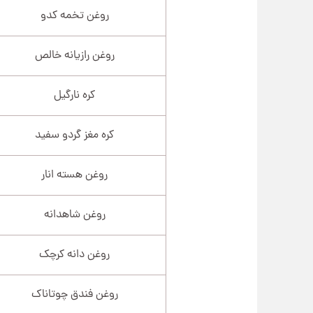
روغن تخمه کدو
روغن رازیانه خالص
کره نارگیل
کره مغز گردو سفید
روغن هسته انار
روغن شاهدانه
روغن دانه کرچک
روغن فندق چوتاناک