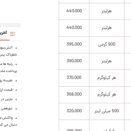
هرلیتر
440,000
هرلیتر
440,000
آخری
900 گرمی
395,000
آتش‌سوزی
خطرناک پس 
هرلیتر
390,000
رتبه ها م
پرداخت ملت ف
هر کیلوگرم
370,000
نفیسه روش
قیمت ارزهای 
هر کیلوگرم
368,000
بنزین در 
دورهمی ب
500 میلی لیتر
320,000
واکنش مع
دنبال می کن