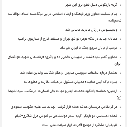
گربه بازیگوش دلیل قطع برق این شهر
پیام تسلیت معاون وزیر فرهنگ و ارشاد اسلامی در پی درگذشت استاد ابوالقاسم
قاسم‌زاده
وینیسیوس در رئال مادرید ماندنی شد
معادله جدید در تنگه هرمز؛ توافق تهران و مسقط خارج از سناریوی ترامپ
ترامپ از پایان سریع جنگ با ایران خبر داد
تصاویر کمتر دیده‌شده از شهیدان حاجی‌زاده و باقری؛ فرماندهان شهید هوافضای
ایران
هشدار درباره تخلفات سرویس مدارس؛ راهکار شکایت والدین اعلام شد
پدرام پاک آیین نماینده مدیران مسئول در هیأت نظارت بر مطبوعات
اربعین؛ حماسه باشکوه خدمت، ایثار و نجات جان انسان‌ها در مکتب سیدالشهدا
(ع)
مراکز نظامی عربستان هدف حمله قرار گرفت؛ تهدید تند علیه حکومت سعودی
لحظه احساسی دو بازیگر؛ گریه سحر دولتشاهی در آغوش غزل شاکری+فیلم
ظریفیان: مذاکره از موضع قدرت، ابزار صیانت ملی است