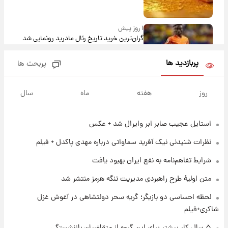
۱ روز پیش
گران‌ترین خرید تاریخ رئال مادرید رونمایی شد
پربازدید ها
پربحث ها
۱ روز پیش
پیش‌بینی بارش‌های گسترده با ورود ال‌نینو؛ کدام
روز
هفته
ماه
سال
روزها پربارش‌تر خواهند بود؟
استایل عجیب صابر ابر وایرال شد + عکس
۱ روز پیش
شماره پیراهن خریدهای جدید پرسپولیس اعلام
نظرات شنیدنی نیک آفرید سماواتی درباره مهدی پاکدل + فیلم
شد؛ تیکدری، محبی و سرگیف با اعداد ویژه
شرایط تفاهم‌نامه به نفع ایران بهبود یافت
۱ روز پیش
متن اولیۀ طرح راهبردی مدیریت تنگه هرمز منتشر شد
جزئیات فعال‌سازی «کیف پول ایران» اعلام
شد+فیلم
لحظه احساسی دو بازیگر؛ گریه سحر دولتشاهی در آغوش غزل
شاکری+فیلم
۱ روز پیش
۵ سال کار بیشتر برای این گروه از متقاضیان بازنشستگی