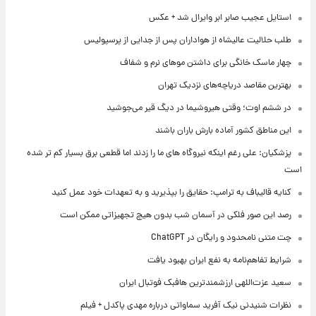
استایل عجیب صابر ابر وایرال شد + عکس
طلب حلالیت عالیشاه از هواداران پس از جدایی از پرسپولیس
چهار ماسک خانگی برای داشتن موهای نرم و شفاف
بهترین مقاصد دریاچه‌های نزدیک تهران
در ششم اوت؛ وقتی هیروشیما در دیگ قیر می‌جوشید
این مناطق کشور آماده بارش باران باشند
پزشکیان: علی رغم اینکه نیروگاه های ما را زدند اما قطعی برق بسیار کم تر شده
است
کنایه قالیباف به ترامپ: حقایق را بپذیرید و به تعهدات خود عمل کنید
رصد این صور فلکی در آسمان شب بدون هیچ تجهیزاتی ممکن است
چت متنی نامحدود و رایگان در ChatGPT
شرایط تفاهم‌نامه به نفع ایران بهبود یافت
سعید عزت‌اللهی ارزشمندترین هافبک فوتبال ایران
نظرات شنیدنی نیک آفرید سماواتی درباره مهدی پاکدل + فیلم