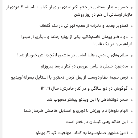
حضور مازیار لرستانی در ختم اکبر عبدی برای او گران تمام شد!/ دزدی از
۱۲ ساعت پیش
مازیار لرستانی آن هم در روز روشن
با قدرتمندترین و بادوام ترین تانک جهان آشنا
شوید+ فیلم
تصاویر جدید و دلبرانه از هدیه تهرانی در یک گلخانه
دو دختر پیمان قاسم‌خانی، یکی از بهاره رهنما و دیگری از میترا
۱۳ ساعت پیش
ابراهیمی؛ در یک قاب!
قیمت طلا ۱۸عیار امروز شنبه ۱۷ مرداد ۱۴۰۵
+جدول
سلفی‌های پی‌درپی هلیا امامی در ماشین لاکچری‌اش خبرساز شد!
ماه‌چهره خلیلی با لباس عروس در کنار پارسا پیروزفر
۱۳ ساعت پیش
قیمت محصولات ایران‌خودرو و سایپا امروز شنبه
ترس نعیمه نظام‌دوست از بغل کردن دختری با استایل پسرانه/ویدیو
۱۷ مرداد ۱۴۰۵
گوگوش در دو سالگی و در کنار مادرش؛ سال ۱۳۳۱
سحر دولتشاهی با این ویدئو بیشتر محبوب شد
الهام پاوه‌نژاد با ورزش لاکچری و استایل خاصش خبرساز شد!
این علائم یعنی کبدتان در خطر است
آشپز مشهور صداوسیما به کانادا مهاجرت کرد؟/ ویدئو