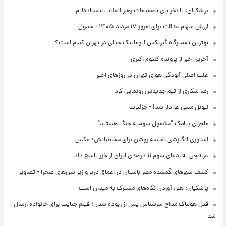
پزشکیان: تا آخر پای تصمیمات رهبر انقلاب ایستاده‌ایم
ارزش سهام عدالت برای امروز ۱۷ مرداد ۱۴۰۵ + جدول
بهترین تعمیرگاه گیربکس اتوماتیک جیلی در تهران کدام است؟
آخرین خبر از پرونده کلثوم اکبری
علت اصلی آلودگی هوای تهران در روزهای اخیر
رضا شکاری از تیم جدیدش رونمایی کرد
لیونل مسی عزادار شد! + جزئیات
ماجرای پیامک "مشمول سهمیه جنگ هستید"
استوری انگیزشی نفیسه روشن برای مخاطبانش+ عکس
عراقچی به ادعای سهم ۱۱ درصدی ایران از خزر پاسخ داد
کشف شهرهای گمشده مصر باستان در اعماق دریا و زیر شن‌های صحرا + تصاویر
پزشکیان: هنر، آوردن نگاه‌های مشترک به میدان است
قتل هولناک مداح سرشناس پس از ربوده شدن؛ فیلم جنایت برای خانواده ارسال
شد