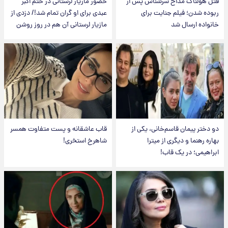
قتل هولناک مداح سرشناس پس از
حضور مازیار لرستانی در ختم اکبر
ربوده شدن؛ فیلم جنایت برای
عبدی برای او گران تمام شد!/ دزدی از
خانواده ارسال شد
مازیار لرستانی آن هم در روز روشن
دو دختر پیمان قاسم‌خانی، یکی از
قاب عاشقانه و پست متفاوت همسر
بهاره رهنما و دیگری از میترا
شاهرخ استخری!
ابراهیمی؛ در یک قاب!