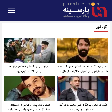
گوناگون
قتل هولناک مداح سرشناس پس از ربوده
برای اولین بار؛ انتشار تصاویری از رهبر
شدن؛ فیلم جنایت برای خانواده ارسال شد
جدید انقلاب/ویدیو
افشای محل پناهگاه‌ رهبر شهید روی آنتن
انتقاد تند پیمان طالبی از مسئولان
زنده تلویزیون/ویدیو
استقلال در پی رفتن رامین رضاییان+