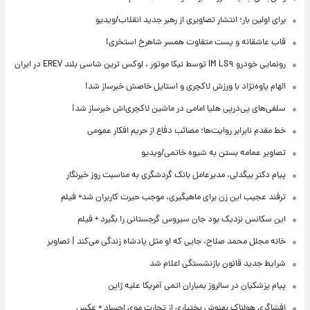
برای اولین بار؛ انتشار تصاویری از رهبر جدید انقلاب/ویدیو
قاب عاشقانه و پست متفاوت همسر شاهرخ استخری!
رونمایی خودرو IM LS۹ توسط نیکا موتور ، لوکس ترین شاسی بلند EREV در ایران
الهام پاوه‌نژاد با ورزش لاکچری و استایل خاصش خبرساز شد!
سلفی‌های پی‌درپی هلیا امامی در ماشین لاکچری‌اش خبرساز شد!
خط مقدم نابرابر روایت‌ها؛ مصائب دفاع از حریم افکار عمومی
تصاویر عمامه بستن به شیوه خاتمی/ویدیو
پیام دکتر بیگدلی، مدیرعامل بانک گردشگری به مناسبت روز خبرنگار
ترفند عجیب این زن برای ماهیگیری، موجب حیرت کاربران شد+ فیلم
این سکانس نزدیک بود جان سیروس گرجستانی را بگیرد + فیلم
خانه مجلل محمد صلاح، جایی که او مثل پادشاه زندگی می‌کند | تصاویر
شرایط جدید قانون بازنشستگی اعلام شد
پیام پزشکیان در سالروز بمباران اتمی آمریکا علیه ژاپن
افشاگری هولناک بهنوش بختیاری از تجارت موی اجساد + عکس