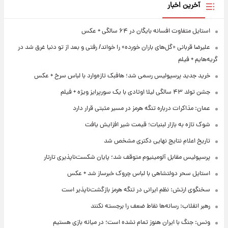
آخرین اخبار
استایل متفاوت افسانه بایگان در ۶۴ سالگی + عکس
علیرضا قربانی «گل‌های باران خورده» را خواند/ رفتی و بعد از تو دنیا غرق شد در
گریه‌هایم + فیلم
خرید جدید پرسپولیس رسمی شد؛ هافبک تازه‌وارد با لباس سرخ + عکس
جشن تولد ۴۳ سالگی لیلا اوتادی با یک سورپرایز ویژه + فیلم
عمان: مذاکرات درباره تنگه هرمز در مسیر مثبتی قرار دارد
شوک تازه به بازار لبنیات؛ قیمت شیر افزایش یافت
تاریخ اعلام نتایج نهایی دکتری مشخص شد
پرسپولیس مقابل آلومینیوم متوقف شد؛ پایان شکست‌ناپذیری تارتار
استایل سحر دولتشاهی با لباس چروک خبرساز شد + عکس
سخنگوی ارتش: نظم ایرانی در تنگه هرمز بازگشت‌ناپذیر است
رهبر انقلاب: رسانه‌ها نقاط ضعف را برجسته نکنند
ونس: جنگ با ایران هنوز تمام نشده است؛ در میانه بازی هستیم