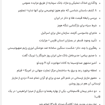
واگذاری املاک تملیکی و مازاد بانک سرمایه از طریق مزایده عمومی
۸ کشف باستان شناسی که علم هنوز توضیحی برای آنها ندارد+ تصاویر
بررسی رابطه قیمت طلا و دلار در ایران
شرط سپاه برای بازگشایی تنگه هرمز
ماجرای جاسوسی کارمند سازمان ملل برای اسرائیل
تأیید وجود فسفر در بمباران استان فارس + جزئیات
رهگیری با چند دلار؛ شکست سنگین سامانه ضد موشکی لیزری رژیم صهیونیستی
با صدور پیامی؛ مدیرعامل بانک ملی ایران روز خبرنگار را تبریک گفت
آشپز مشهور صداوسیما به کانادا مهاجرت کرد؟/ ویدئو
لحظه برخورد رعد و برق به ساختمان مرکز تجارت جهانی در آمریکا + فیلم
حضور مازیار لرستانی در ختم اکبر عبدی برای او گران تمام شد!/ دزدی از مازیار
لرستانی آن هم در روز روشن
دو دختر پیمان قاسم‌خانی، یکی از بهاره رهنما و دیگری از میترا ابراهیمی؛ در یک
قاب!
زمان‌بندی جدید شارژ کالابرگ مرداد ۱۴۰۵ اعلام شد