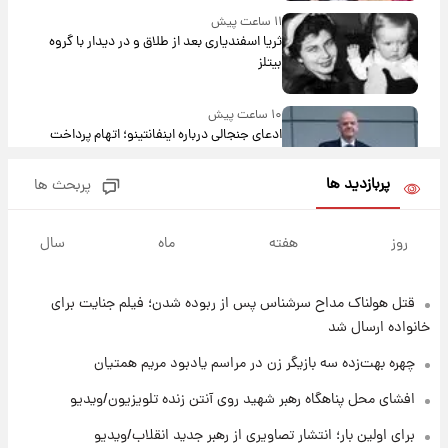
۱۱ ساعت پیش
ثریا اسفندیاری بعد از طلاق و در دیدار با گروه
بیتلز
۱۰ ساعت پیش
ادعای جنجالی درباره اینفانتینو؛ اتهام پرداخت
پول به معشوقه با درآمد یوفا
پربازدید ها
پربحث ها
۱۱ ساعت پیش
هشدار درباره کمبود یک ماده معدنی؛ خطر
روز
هفته
ماه
سال
آلزایمر و زوال عقل افزایش می‌یابد؟
قتل هولناک مداح سرشناس پس از ربوده شدن؛ فیلم جنایت برای
۱۱ ساعت پیش
انتقاد تند پیمان طالبی از مسئولان استقلال در
خانواده ارسال شد
پی رفتن رامین رضاییان+ عکس
چهره بهت‌زده سه بازیگر زن در مراسم یادبود مریم همتیان
۱۱ ساعت پیش
افشای محل پناهگاه‌ رهبر شهید روی آنتن زنده تلویزیون/ویدیو
قیمت گوشت گوساله و گوسفند امروز شنبه ۱۷
برای اولین بار؛ انتشار تصاویری از رهبر جدید انقلاب/ویدیو
مرداد ۱۴۰۵ +جدول