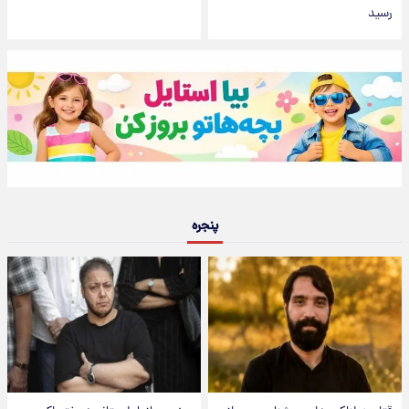
رسید
پنجره