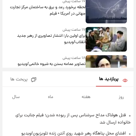
۱۷ ساعت پیش
لحظه برخورد رعد و برق به ساختمان مرکز تجارت
جهانی در آمریکا + فیلم
۱۷ ساعت پیش
برای اولین بار؛ انتشار تصاویری از رهبر جدید
انقلاب/ویدیو
۱۸ ساعت پیش
تصاویر عمامه بستن به شیوه خاتمی/ویدیو
پربازدید ها
پربحث ها
۲۰ ساعت پیش
افشای محل پناهگاه‌ رهبر شهید روی آنتن زنده
روز
هفته
ماه
سال
تلویزیون/ویدیو
قتل هولناک مداح سرشناس پس از ربوده شدن؛ فیلم جنایت برای
۲۰ ساعت پیش
ثریا اسفندیاری بعد از طلاق و در دیدار با گروه
خانواده ارسال شد
بیتلز
افشای محل پناهگاه‌ رهبر شهید روی آنتن زنده تلویزیون/ویدیو