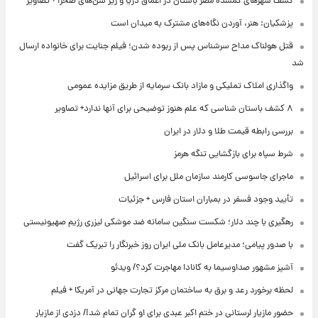
کشف شهرهای گمشده مصر باستان در اعماق دریا و زیر شن‌های صحرا + تصاویر
پزشکیان: هنر، آوردن نگاه‌های مشترک به میدان است
قتل هولناک مداح سرشناس پس از ربوده شدن؛ فیلم جنایت برای خانواده ارسال
شد
واگذاری املاک تملیکی و مازاد بانک سرمایه از طریق مزایده عمومی
۸ کشف باستان شناسی که علم هنوز توضیحی برای آنها ندارد+ تصاویر
بررسی رابطه قیمت طلا و دلار در ایران
شرط سپاه برای بازگشایی تنگه هرمز
ماجرای جاسوسی کارمند سازمان ملل برای اسرائیل
تأیید وجود فسفر در بمباران استان فارس + جزئیات
رهگیری با چند دلار؛ شکست سنگین سامانه ضد موشکی لیزری رژیم صهیونیستی
با صدور پیامی؛ مدیرعامل بانک ملی ایران روز خبرنگار را تبریک گفت
آشپز مشهور صداوسیما به کانادا مهاجرت کرد؟/ ویدئو
لحظه برخورد رعد و برق به ساختمان مرکز تجارت جهانی در آمریکا + فیلم
حضور مازیار لرستانی در ختم اکبر عبدی برای او گران تمام شد!/ دزدی از مازیار