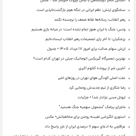
استایل سحر دولتشاهی با لباس چروک خبرساز شد + عکس
سخنگوی ارتش: نظم ایرانی در تنگه هرمز بازگشت‌ناپذیر است
رهبر انقلاب: رسانه‌ها نقاط ضعف را برجسته نکنند
ونس: جنگ با ایران هنوز تمام نشده است؛ در میانه بازی هستیم
پزشکیان: تا آخر پای تصمیمات رهبر انقلاب ایستاده‌ایم
ارزش سهام عدالت برای امروز ۱۷ مرداد ۱۴۰۵ + جدول
بهترین تعمیرگاه گیربکس اتوماتیک جیلی در تهران کدام است؟
آخرین خبر از پرونده کلثوم اکبری
علت اصلی آلودگی هوای تهران در روزهای اخیر
رضا شکاری از تیم جدیدش رونمایی کرد
لیونل مسی عزادار شد! + جزئیات
ماجرای پیامک "مشمول سهمیه جنگ هستید"
استوری انگیزشی نفیسه روشن برای مخاطبانش+ عکس
عراقچی به ادعای سهم ۱۱ درصدی ایران از خزر پاسخ داد