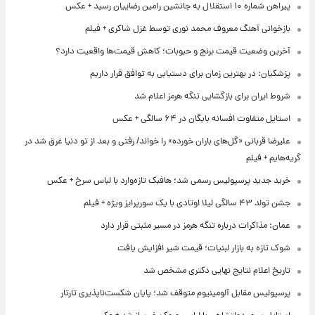
پیراهن شماره ۱۰ استقلال به جانشین رامین رضاییان رسید + عکس
بازخوانی آهنگ معروف محمد نوری توسط غزل شاکری + فیلم
آخرین وضعیت قیمت برنج و حبوبات؛ کاهش قیمت‌ها واقعیت دارد؟
پزشکیان: در بهترین زمان برای دستیابی به توافق قرار داریم
شروط ایران برای بازگشایی تنگه هرمز اعلام شد
استایل متفاوت افسانه بایگان در ۶۴ سالگی + عکس
علیرضا قربانی «گل‌های باران خورده» را خواند/ رفتی و بعد از تو دنیا غرق شد در
گریه‌هایم + فیلم
خرید جدید پرسپولیس رسمی شد؛ هافبک تازه‌وارد با لباس سرخ + عکس
جشن تولد ۴۳ سالگی لیلا اوتادی با یک سورپرایز ویژه + فیلم
عمان: مذاکرات درباره تنگه هرمز در مسیر مثبتی قرار دارد
شوک تازه به بازار لبنیات؛ قیمت شیر افزایش یافت
تاریخ اعلام نتایج نهایی دکتری مشخص شد
پرسپولیس مقابل آلومینیوم متوقف شد؛ پایان شکست‌ناپذیری تارتار