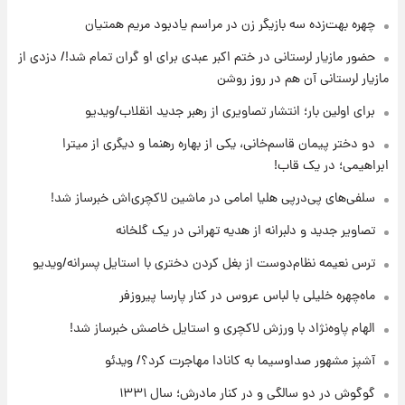
۲۰ ساعت پیش
چهره بهت‌زده سه بازیگر زن در مراسم یادبود مریم همتیان
ادعای جنجالی درباره اینفانتینو؛ اتهام پرداخت
حضور مازیار لرستانی در ختم اکبر عبدی برای او گران تمام شد!/ دزدی از
پول به معشوقه با درآمد یوفا
مازیار لرستانی آن هم در روز روشن
۲۰ ساعت پیش
برای اولین بار؛ انتشار تصاویری از رهبر جدید انقلاب/ویدیو
هشدار درباره کمبود یک ماده معدنی؛ خطر
آلزایمر و زوال عقل افزایش می‌یابد؟
دو دختر پیمان قاسم‌خانی، یکی از بهاره رهنما و دیگری از میترا
ابراهیمی؛ در یک قاب!
۲۱ ساعت پیش
سلفی‌های پی‌درپی هلیا امامی در ماشین لاکچری‌اش خبرساز شد!
انتقاد تند پیمان طالبی از مسئولان استقلال در
پی رفتن رامین رضاییان+ عکس
تصاویر جدید و دلبرانه از هدیه تهرانی در یک گلخانه
ترس نعیمه نظام‌دوست از بغل کردن دختری با استایل پسرانه/ویدیو
۲۱ ساعت پیش
قیمت گوشت گوساله و گوسفند امروز شنبه ۱۷
ماه‌چهره خلیلی با لباس عروس در کنار پارسا پیروزفر
مرداد ۱۴۰۵ +جدول
الهام پاوه‌نژاد با ورزش لاکچری و استایل خاصش خبرساز شد!
آشپز مشهور صداوسیما به کانادا مهاجرت کرد؟/ ویدئو
گوگوش در دو سالگی و در کنار مادرش؛ سال ۱۳۳۱