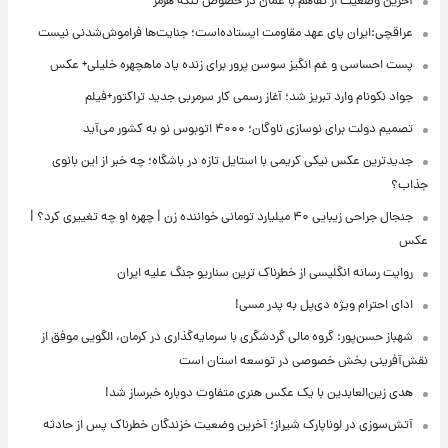
آخرین وضعیت از تفاهم با عمان در خصوص تنگه هرمز
عراقچی:ایران پای عهد مقاومت ایستاده‌است؛ جنایت‌ها فراموش‌شدنی نیست
پست احساسی و غم انگیز سوسن پرور برای زنده یاد ماهچهره خلیلی+ عکس
جواد نکونام وارد تبریز شد؛ آغاز رسمی کار سرمربی جدید تراکتور+فیلم
تصمیم دولت برای نوسازی ناوگان؛ ۴۰۰۰ اتوبوس نو به کشور می‌آید
جدیدترین عکس نیکی کریمی با استایل تازه در باشگاه؛ چه خبر از این بانوی
جذاب؟
جنجال جراحی زیبایی ۴۰ میلیارد تومانی خواننده زن | چهره او چه تغییری کرد؟ |
عکس
روایت رسانه انگلیسی از خطرناک ترین سناریو جنگ علیه ایران
ادای احترام ویژه دی‌پل به پدر مسی!
شهباز حسن‌پور: گروه مالی گردشگری با سرمایه‌گذاری در کرمان، الگویی موفق از
نقش‌آفرینی بخش خصوصی در توسعه استان است
هدی زین‌العابدین با یک عکس هنری متفاوت دوباره خبرساز شد!
آتش‌سوزی در لوناپارک شیراز؛ آخرین وضعیت خزندگان خطرناک پس از حادثه