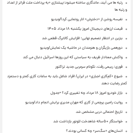
رتبه ها می آیند، ماندگاری ساخته میشود؛پیشتازی «به پرداخت ملت فراتر از اعداد
و رتبه ها
نفیسه روشن از «دخترش» انار رونمایی کرد!/ویدیو
قیمت ارزهای دیجیتال امروز یکشنبه ۱۸ مرداد ۱۴۰۵
بنزین در انتظار تصمیم نهایی؛ افزایش کالابرگ قطعی شد
دورهمی بازیگران و هنرمندان در حاشیه یک نمایش/ویدیو
واکنش معنادار ظریف به سیاستی که این روزها اسرائیل دنبال می کند
فوری: ربیعی رفت، نکونام سرمربی جدید تراکتور
شیوع «کم‌کاری اجباری» در ایران/ افراد شاغل باید به ساعات کاری کمتر و دستمزد
کمتر رضایت دهند
بازار خودرو امروز ۱۸ مرداد چه تغییری کرد؟ +جدول
روایت رامین پرچمی از کاری که مهران مدیری برایش انجام داد/ویدیو
تاریخ احتمالی دربی مشخص شد
خواستگار ۵۰ساله شاهدخت لئونور بازداشت شد
انسان‌های «سگ‌سر» چه کسانی بودند؟