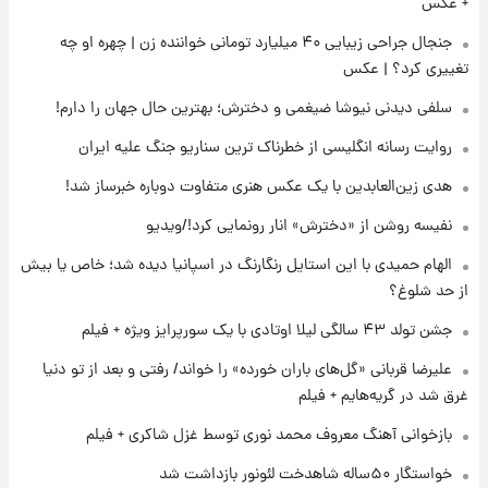
+ عکس
جنجال جراحی زیبایی ۴۰ میلیارد تومانی خواننده زن | چهره او چه
۱۶ ساعت پیش
فال قهوه روزانه یکشنبه ۱۸ مرداد ماه ۱۴۰۵
تغییری کرد؟ | عکس
سلفی دیدنی نیوشا ضیغمی و دخترش؛ بهترین حال جهان را دارم!
۱۷ ساعت پیش
روایت رسانه انگلیسی از خطرناک ترین سناریو جنگ علیه ایران
فال روزانه واقعی یکشنبه ۱۸ مرداد ۱۴۰۵
هدی زین‌العابدین با یک عکس هنری متفاوت دوباره خبرساز شد!
نفیسه روشن از «دخترش» انار رونمایی کرد!/ویدیو
الهام حمیدی با این استایل رنگارنگ در اسپانیا دیده شد؛ خاص یا بیش
از حد شلوغ؟
جشن تولد ۴۳ سالگی لیلا اوتادی با یک سورپرایز ویژه + فیلم
علیرضا قربانی «گل‌های باران خورده» را خواند/ رفتی و بعد از تو دنیا
غرق شد در گریه‌هایم + فیلم
بازخوانی آهنگ معروف محمد نوری توسط غزل شاکری + فیلم
خواستگار ۵۰ساله شاهدخت لئونور بازداشت شد