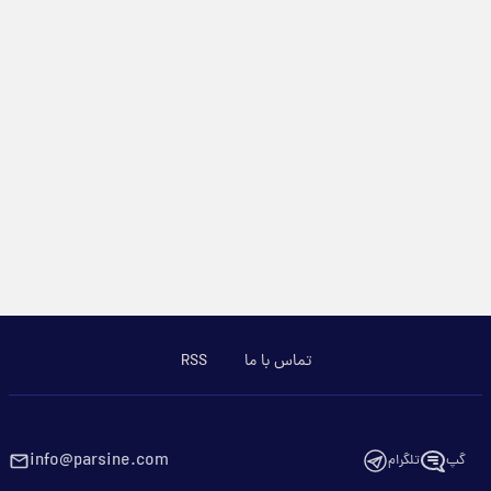
تماس با ما
RSS
info@parsine.com
گپ
تلگرام