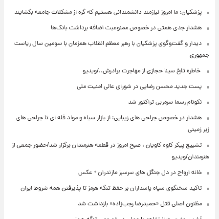
پزشکیان: ما امروز نیازمند دانشمندانی هستیم که گره از مشکلات جامعه بگشایند
هشدار جدی همتی در خصوص ممنوعیت اضافه ‌برداشت بانک‌ها
دیدار و گفت‌وگوی پزشکیان با رهبر معظم انقلاب همزمان با سومین سال ریاست
جمهوری
⁨ خاطره تلخ سینا حجازی از مهاجرت برادرش../ویدیو
پست جدید محسن رضایی در شورای عالی امنیت ملی
نکونام رسما سرمربی تراکتور شد
هشدار در خصوص جراحی های زیبایی: از بازار سیاه و مواد فله ای تا جراحی های
زیر زمینی
تشییع پیکر کاوه کاویان ، صبح امروز در قطعه هنرمندان برگزار شد/حضور جمعی از
هنرمندان/ویدیو
خانه ارواح در دل جنگل های سرسبز مازندران + عکس
تاکید سخنگوی سپاه پاسداران بر حفظ تنگه هرمز تا پذیرفتن همه شروط ایران
مظنون اصلی قتل «حمیدرضا رجب‌زاده» بازداشت شد