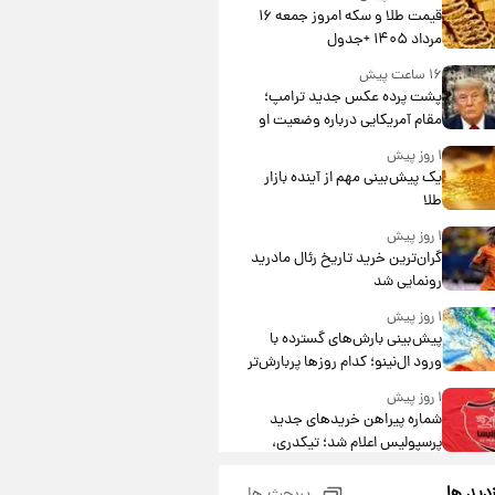
قیمت طلا و سکه امروز جمعه ۱۶
مرداد ۱۴۰۵ +جدول
۱۶ ساعت پیش
پشت پرده عکس جدید ترامپ؛
مقام آمریکایی درباره وضعیت او
چه گفت؟
۱ روز پیش
یک پیش‌بینی مهم از آینده بازار
طلا
۱ روز پیش
گران‌ترین خرید تاریخ رئال مادرید
رونمایی شد
۱ روز پیش
پیش‌بینی بارش‌های گسترده با
ورود ال‌نینو؛ کدام روزها پربارش‌تر
خواهند بود؟
۱ روز پیش
شماره پیراهن خریدهای جدید
پرسپولیس اعلام شد؛ تیکدری،
محبی و سرگیف با اعداد ویژه
۱ روز پیش
زدید ها