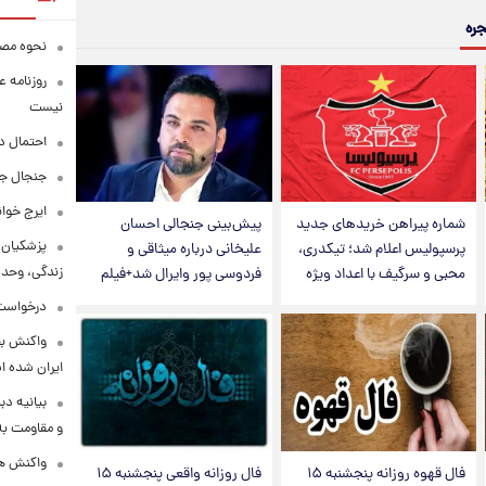
جره
نحوه مصرف
روزنامه ع
نیست
احتمال د
جنجال جد
ایرج خوا
شماره پیراهن خریدهای جدید
پیش‌بینی جنجالی احسان
پزشکیان:
پرسپولیس اعلام شد؛ تیکدری،
علیخانی درباره میثاقی و
زندگی، وحد
محبی و سرگیف با اعداد ویژه
فردوسی پور وایرال شد+فیلم
درخواست 
واکنش بق
ایران شده 
بیانیه د
و مقاومت به 
واکنش همت
فال قهوه روزانه پنجشنبه ۱۵
فال روزانه واقعی پنجشنبه ۱۵