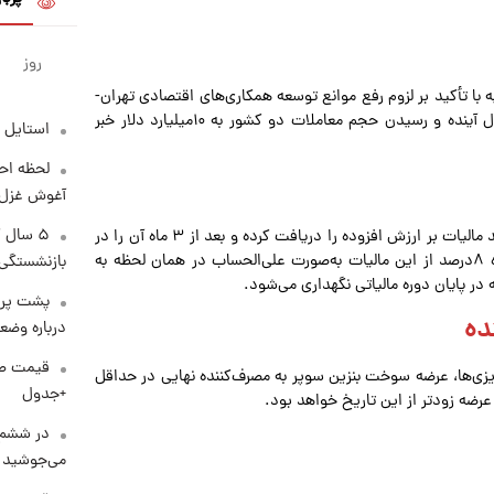
روز
ه با تأکید بر لزوم رفع موانع توسعه همکاری‌های اقتصادی تهران-
آنکارا، از افزایش ۲میلیارد دلاری حجم مبادلات بازرگانی در سال آینده و رسیدن حجم معاملات دو کشور به ۱۰‌میلیارد دلار خبر
استایل 
لحظه احس
آغوش غزل 
۵ سال 
سخنگوی سازمان مالیاتی گفت: پیش از این رستوران‌ها ۱۰درصد مالیات بر ارزش افزوده را دریافت کرده و بعد از ۳ ماه آن را در
اختیار سازمان امور مالیاتی قرار می‌دادند؛ اما از ابتدای دی‌ماه ۸درصد از این مالیات به‌صورت علی‌الحساب در همان لحظه به
بازنشستگی
پشت پرد
ده
درباره وض
زی‌ها، عرضه سوخت بنزین سوپر به مصرف‌کننده نهایی در حداقل
+جدول
در ششم 
می‌جوشید