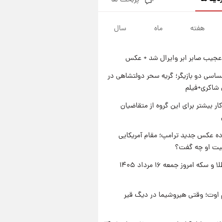
پربحث ها
جزئیات فعال‌سازی «کیف پول
ایران» اعلام شد+فیلم
هفته
ماه
سال
۱ روز پیش
تغییر تند قیمت محصولات
ایران‌خودرو و سایپا امروز پنجشنبه
عجیب صابر ابر وایرال شد + عکس
۱۵ مرداد ۱۴۰۵ +جدول
۱ روز پیش
قیمت طلا و سکه امروز پنجشنبه
اسی دو بازیگر؛ گریه سحر دولتشاهی در
۱۵ مرداد ۱۴۰۵
شاکری+فیلم
۱ روز پیش
کار بیشتر برای این گروه از متقاضیان
شارژ جدید کالابرگ برای سه
دهک؛ جزئیات اعلام شد
ه عکس جدید ترامپ؛ مقام آمریکایی
عیت او چه گفت؟
قیمت طلا و سکه امروز جمعه ۱۶ مرداد ۱۴۰۵
اوت؛ وقتی هیروشیما در دیگ قیر