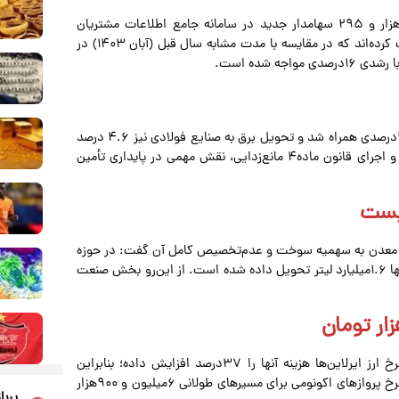
براساس آخرین آمار منتشر شده در آبان‌ماه سال جاری، ۸۵ هزار و ۲۹۵ سهامدار جدید در سامانه جامع اطلاعات مشتریان
«سجام» ثبت‌نام و ۷۸ هزار و ۶۹۹ سرمایه‌گذار نیز احراز هویت کرده‌اند که در مقایسه با مدت مشابه سال قبل (آبان ۱۴۰۳) در
تحویل برق به صنایع انرژی‌بر کشور در آبان‌ماه۱۴۰۴ با رشد ۳.۷‌درصدی همراه شد و تحویل برق به صنایع فولادی نیز ۴.۶ درصد
افزایش یافت. این آمار نشان می‌دهد اقدامات حمایتی دولت و اجرای قانون ماده۴ مانع‌زدایی، نقش مهمی در پایداری تأمین
یست
و معدن به سهمیه سوخت و عدم‌تخصیص کامل آن گفت: در حوزه
صنعت، نیاز سالانه به سوخت ۲میلیارد لیتر است که در عمل تنها ۱.۶میلیارد لیتر تحویل داده شده است. از این‌رو بخش صنعت
دبیرانجمن شرکت‌های هواپیمایی گفت: افزایش ۵٠درصدی نرخ ارز ایرلاین‌ها هزینه آنها را ٣٧درصد افزایش داده؛ بنابراین
اصلاح نرخ بلیت امری اجتناب‌ناپذیر است. در این میان سقف نرخ پروازهای اکونومی برای مسیرهای طولانی ۶‌میلیون و ۹۰۰هزار
پربا