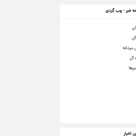
 خبر - وب گردی
ان
آل
مردانه
 آل
برها
ن اخبار