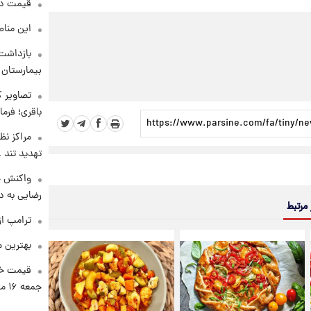
قیمت دلار د
این مناط
بازداشت 
بیمارستان 
تصاویر ک
باقری؛ فرم
مراکز نظ
تهدید تند
واکنش خ
رضایی به د
 مرتبط
ترامپ از
بهترین م
قیمت خو
جمعه ۱۶ مرداد منتشر شد