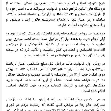
هیچ کارمزد اضافی انجام خواهد شد. همچنین، امکان استفاده از
فروشگاه‌های آنلاین فراهم شده و خانوارها می‌توانند مانده اعتبار خود را
از طریق کد دستوری ۵۰۰۱۴۶۳# یا اپلیکیشن «شما» استعلام کنند.
پیامک واریز اعتبار تنها به شماره سرپرست خانوار ارسال می‌شود و
پیامک‌های مشکوک اصالت ندارند.
در همین حال واریز اعتبار مرحله پنجم کالابرگ الکترونیکی که قرار بود در
آبان انجام شود، به هفته اول آذر موکول شده است. احمد میدری، وزیر
تعاون، کار و رفاه اجتماعی، اجرای کالابرگ الکترونیکی را از مهم‌ترین
اقدامات اقتصادی و اجتماعی کشور دانست و تأکید کرد که در مرحله
پنجم دو گزینه خرید برای خانوارها در نظر گرفته شده است.
در روش اول خانوارها مانند مراحل قبل مبلغ مشخصی اعتبار دریافت
می‌کنند و می‌توانند از میان ۱۱ قلم کالای اساسی انتخاب کنند. در روش
دوم، امکان خرید از ۱۲ هزار فروشگاه با قیمت مصوب و تخفیف حداقل
۲۰ درصد فراهم شده است. هدف از این اقدام، حفظ قدرت خرید
دهک‌های کم‌درآمد و افزایش انتخاب مردم در خرید کالاهای اساسی
اعلام شده است.
رستمی، رئیس مرکز اطلاعات و رفاه ایرانیان، با اشاره به افزایش
مشارکت خانوارها در مراحل قبلی گفت که رضایت مردم در اجرای
کالابرگ الکترونیکی به حدود ۹۵ تا ۹۶ درصد رسیده است. او تأکید کرد