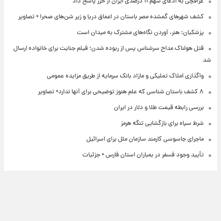
عراقچی به ادعای سهم ۱۱ درصدی ایران از خزر پاسخ داد
کشف شهرهای گمشده مصر باستان در اعماق دریا و زیر شن‌های صحرا + تصاویر
پزشکیان: هنر، آوردن نگاه‌های مشترک به میدان است
قتل هولناک مداح سرشناس پس از ربوده شدن؛ فیلم جنایت برای خانواده ارسال
شد
واگذاری املاک تملیکی و مازاد بانک سرمایه از طریق مزایده عمومی
۸ کشف باستان شناسی که علم هنوز توضیحی برای آنها ندارد+ تصاویر
بررسی رابطه قیمت طلا و دلار در ایران
شرط سپاه برای بازگشایی تنگه هرمز
ماجرای جاسوسی کارمند سازمان ملل برای اسرائیل
تأیید وجود فسفر در بمباران استان فارس + جزئیات