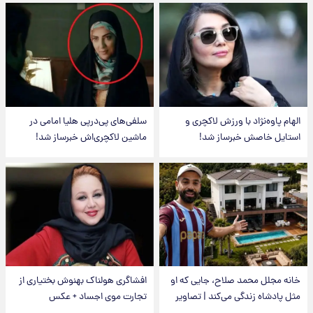
الهام پاوه‌نژاد با ورزش لاکچری و
سلفی‌های پی‌درپی هلیا امامی در
استایل خاصش خبرساز شد!
ماشین لاکچری‌اش خبرساز شد!
خانه مجلل محمد صلاح، جایی که او
افشاگری هولناک بهنوش بختیاری از
مثل پادشاه زندگی می‌کند | تصاویر
تجارت موی اجساد + عکس