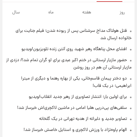
۱۹ ساعت پیش
لحظه برخورد رعد و برق به ساختمان مرکز تجارت
روز
هفته
ماه
سال
جهانی در آمریکا + فیلم
قتل هولناک مداح سرشناس پس از ربوده شدن؛ فیلم جنایت برای
۱۹ ساعت پیش
برای اولین بار؛ انتشار تصاویری از رهبر جدید
خانواده ارسال شد
انقلاب/ویدیو
افشای محل پناهگاه‌ رهبر شهید روی آنتن زنده تلویزیون/ویدیو
۱۹ ساعت پیش
حضور مازیار لرستانی در ختم اکبر عبدی برای او گران تمام شد!/ دزدی از
تصاویر عمامه بستن به شیوه خاتمی/ویدیو
مازیار لرستانی آن هم در روز روشن
دو دختر پیمان قاسم‌خانی، یکی از بهاره رهنما و دیگری از میترا
ابراهیمی؛ در یک قاب!
۲۱ ساعت پیش
افشای محل پناهگاه‌ رهبر شهید روی آنتن زنده
برای اولین بار؛ انتشار تصاویری از رهبر جدید انقلاب/ویدیو
تلویزیون/ویدیو
سلفی‌های پی‌درپی هلیا امامی در ماشین لاکچری‌اش خبرساز شد!
۲۲ ساعت پیش
تصاویر جدید و دلبرانه از هدیه تهرانی در یک گلخانه
ثریا اسفندیاری بعد از طلاق و در دیدار با گروه
بیتلز
الهام پاوه‌نژاد با ورزش لاکچری و استایل خاصش خبرساز شد!