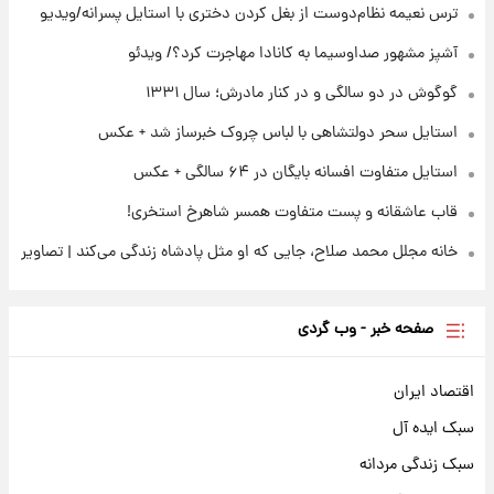
ترس نعیمه نظام‌دوست از بغل کردن دختری با استایل پسرانه/ویدیو
۲۲ ساعت پیش
ادعای جنجالی درباره اینفانتینو؛ اتهام پرداخت
آشپز مشهور صداوسیما به کانادا مهاجرت کرد؟/ ویدئو
پول به معشوقه با درآمد یوفا
گوگوش در دو سالگی و در کنار مادرش؛ سال ۱۳۳۱
استایل سحر دولتشاهی با لباس چروک خبرساز شد + عکس
استایل متفاوت افسانه بایگان در ۶۴ سالگی + عکس
قاب عاشقانه و پست متفاوت همسر شاهرخ استخری!
خانه مجلل محمد صلاح، جایی که او مثل پادشاه زندگی می‌کند | تصاویر
صفحه خبر - وب گردی
اقتصاد ایران
سبک ایده آل
سبک زندگی مردانه