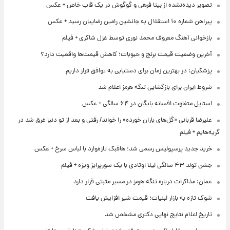
تصویر دیده‌نشده از بیتا فرهی و گوگوش در یک قاب خاص + عکس
پیراهن شماره ۱۰ استقلال به جانشین رامین رضاییان رسید + عکس
بازخوانی آهنگ معروف محمد نوری توسط غزل شاکری + فیلم
آخرین وضعیت قیمت برنج و حبوبات؛ کاهش قیمت‌ها واقعیت دارد؟
پزشکیان: در بهترین زمان برای دستیابی به توافق قرار داریم
شروط ایران برای بازگشایی تنگه هرمز اعلام شد
استایل متفاوت افسانه بایگان در ۶۴ سالگی + عکس
علیرضا قربانی «گل‌های باران خورده» را خواند/ رفتی و بعد از تو دنیا غرق شد در
گریه‌هایم + فیلم
خرید جدید پرسپولیس رسمی شد؛ هافبک تازه‌وارد با لباس سرخ + عکس
جشن تولد ۴۳ سالگی لیلا اوتادی با یک سورپرایز ویژه + فیلم
عمان: مذاکرات درباره تنگه هرمز در مسیر مثبتی قرار دارد
شوک تازه به بازار لبنیات؛ قیمت شیر افزایش یافت
تاریخ اعلام نتایج نهایی دکتری مشخص شد