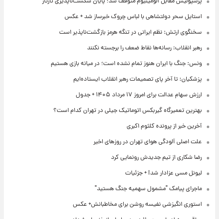
پرسپولیس مقابل آلومینیوم متوقف شد؛ پایان شکست‌ناپذیری تارتار
استایل سحر دولتشاهی با لباس چروک خبرساز شد + عکس
سخنگوی ارتش: نظم ایرانی در تنگه هرمز بازگشت‌ناپذیر است
رهبر انقلاب: رسانه‌ها نقاط ضعف را برجسته نکنند
ونس: جنگ با ایران هنوز تمام نشده است؛ در میانه بازی هستیم
پزشکیان: تا آخر پای تصمیمات رهبر انقلاب ایستاده‌ایم
ارزش سهام عدالت برای امروز ۱۷ مرداد ۱۴۰۵ + جدول
بهترین تعمیرگاه گیربکس اتوماتیک جیلی در تهران کدام است؟
آخرین خبر از پرونده کلثوم اکبری
علت اصلی آلودگی هوای تهران در روزهای اخیر
رضا شکاری از تیم جدیدش رونمایی کرد
لیونل مسی عزادار شد! + جزئیات
ماجرای پیامک "مشمول سهمیه جنگ هستید"
استوری انگیزشی نفیسه روشن برای مخاطبانش+ عکس