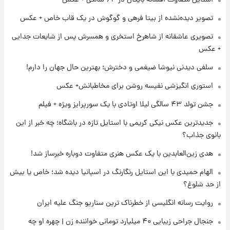
لیونل مسی عزادار شد! + جزئیات
تصویر دیده‌نشده از بیتا فرهی و گوگوش در یک قاب خاص + عکس
تصویری عاشقانه از شاهرخ استخری و همسرش پس از شایعات جدایی
۱ روز پیش
+ عکس
لحظه برخورد رعد و برق به ساختمان مرکز تجارت
جهانی در آمریکا + فیلم
سلفی دیدنی نیوشا ضیغمی و دخترش؛ بهترین حال جهان را دارم!
استوری انگیزشی نفیسه روشن برای مخاطبانش+ عکس
۱ روز پیش
جشن تولد ۴۳ سالگی لیلا اوتادی با یک سورپرایز ویژه + فیلم
برای اولین بار؛ انتشار تصاویری از رهبر جدید
انقلاب/ویدیو
جدیدترین عکس نیکی کریمی با استایل تازه در باشگاه؛ چه خبر از این
بانوی جذاب؟
۱ روز پیش
تصاویر عمامه بستن به شیوه خاتمی/ویدیو
هدی زین‌العابدین با یک عکس هنری متفاوت دوباره خبرساز شد!
الهام حمیدی با این استایل رنگارنگ در اسپانیا دیده شد؛ خاص یا بیش
از حد شلوغ؟
روایت رسانه انگلیسی از خطرناک ترین سناریو جنگ علیه ایران
جنجال جراحی زیبایی ۴۰ میلیارد تومانی خواننده زن | چهره او چه