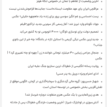
آخرین وضعیت از تفاهم با عمان در خصوص تنگه هرمز
عراقچی:ایران پای عهد مقاومت ایستاده‌است؛ جنایت‌ها فراموش‌شدنی نیست
پست احساسی و غم انگیز سوسن پرور برای زنده یاد ماهچهره خلیلی+ عکس
جواد نکونام وارد تبریز شد؛ آغاز رسمی کار سرمربی جدید تراکتور+فیلم
تصمیم دولت برای نوسازی ناوگان؛ ۴۰۰۰ اتوبوس نو به کشور می‌آید
جدیدترین عکس نیکی کریمی با استایل تازه در باشگاه؛ چه خبر از این بانوی
جذاب؟
جنجال جراحی زیبایی ۴۰ میلیارد تومانی خواننده زن | چهره او چه تغییری کرد؟ |
عکس
روایت رسانه انگلیسی از خطرناک ترین سناریو جنگ علیه ایران
ادای احترام ویژه دی‌پل به پدر مسی!
شهباز حسن‌پور: گروه مالی گردشگری با سرمایه‌گذاری در کرمان، الگویی موفق از
نقش‌آفرینی بخش خصوصی در توسعه استان است
هدی زین‌العابدین با یک عکس هنری متفاوت دوباره خبرساز شد!
آتش‌سوزی در لوناپارک شیراز؛ آخرین وضعیت خزندگان خطرناک پس از حادثه