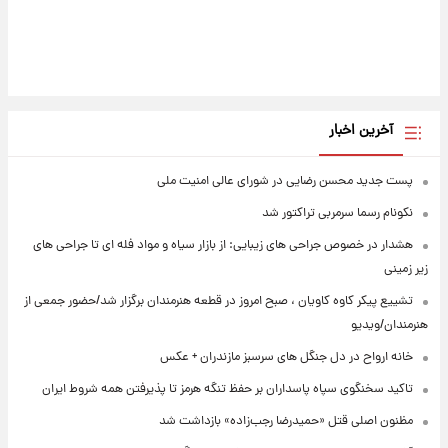
آخرین اخبار
پست جدید محسن رضایی در شورای عالی امنیت ملی
نکونام رسما سرمربی تراکتور شد
هشدار در خصوص جراحی های زیبایی: از بازار سیاه و مواد فله ای تا جراحی های
زیر زمینی
تشییع پیکر کاوه کاویان ، صبح امروز در قطعه هنرمندان برگزار شد/حضور جمعی از
هنرمندان/ویدیو
خانه ارواح در دل جنگل های سرسبز مازندران + عکس
تاکید سخنگوی سپاه پاسداران بر حفظ تنگه هرمز تا پذیرفتن همه شروط ایران
مظنون اصلی قتل «حمیدرضا رجب‌زاده» بازداشت شد