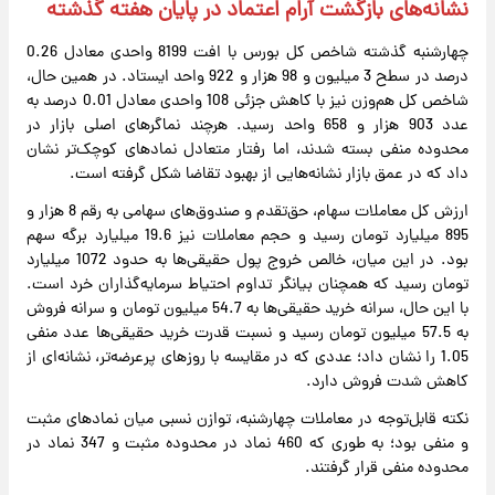
نشانه‌های بازگشت آرام اعتماد در پایان هفته گذشته
چهارشنبه گذشته شاخص کل بورس با افت 8199 واحدی معادل 0.26
درصد در سطح 3 میلیون و 98 هزار و 922 واحد ایستاد. در همین حال،
شاخص کل هم‌وزن نیز با کاهش جزئی 108 واحدی معادل 0.01 درصد به
عدد 903 هزار و 658 واحد رسید. هرچند نماگرهای اصلی بازار در
محدوده منفی بسته شدند، اما رفتار متعادل نمادهای کوچک‌تر نشان
داد که در عمق بازار نشانه‌هایی از بهبود تقاضا شکل گرفته است.
ارزش کل معاملات سهام، حق‌تقدم و صندوق‌های سهامی به رقم 8 هزار و
895 میلیارد تومان رسید و حجم معاملات نیز 19.6 میلیارد برگه سهم
بود. در این میان، خالص خروج پول حقیقی‌ها به حدود 1072 میلیارد
تومان رسید که همچنان بیانگر تداوم احتیاط سرمایه‌گذاران خرد است.
با این حال، سرانه خرید حقیقی‌ها به 54.7 میلیون تومان و سرانه فروش
به 57.5 میلیون تومان رسید و نسبت قدرت خرید حقیقی‌ها عدد منفی
1.05 را نشان داد؛ عددی که در مقایسه با روزهای پرعرضه‌تر، نشانه‌ای از
کاهش شدت فروش دارد.
نکته قابل‌توجه در معاملات چهارشنبه، توازن نسبی میان نمادهای مثبت
و منفی بود؛ به طوری که 460 نماد در محدوده مثبت و 347 نماد در
محدوده منفی قرار گرفتند.