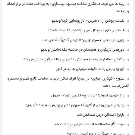
رتبه ها می آیند، ماندگاری ساخته میشود؛پیشتازی «به پرداخت ملت فراتر از اعداد
و رتبه ها
نفیسه روشن از «دخترش» انار رونمایی کرد!/ویدیو
قیمت ارزهای دیجیتال امروز یکشنبه ۱۸ مرداد ۱۴۰۵
بنزین در انتظار تصمیم نهایی؛ افزایش کالابرگ قطعی شد
دورهمی بازیگران و هنرمندان در حاشیه یک نمایش/ویدیو
واکنش معنادار ظریف به سیاستی که این روزها اسرائیل دنبال می کند
فوری: ربیعی رفت، نکونام سرمربی جدید تراکتور
شیوع «کم‌کاری اجباری» در ایران/ افراد شاغل باید به ساعات کاری کمتر و دستمزد
کمتر رضایت دهند
بازار خودرو امروز ۱۸ مرداد چه تغییری کرد؟ +جدول
روایت رامین پرچمی از کاری که مهران مدیری برایش انجام داد/ویدیو
تاریخ احتمالی دربی مشخص شد
خواستگار ۵۰ساله شاهدخت لئونور بازداشت شد
انسان‌های «سگ‌سر» چه کسانی بودند؟