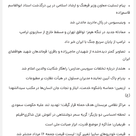
پیام تسلیت معاون وزیر فرهنگ و ارشاد اسلامی در پی درگذشت استاد ابوالقاسم
قاسم‌زاده
وینیسیوس در رئال مادرید ماندنی شد
معادله جدید در تنگه هرمز؛ توافق تهران و مسقط خارج از سناریوی ترامپ
ترامپ از پایان سریع جنگ با ایران خبر داد
تصاویر کمتر دیده‌شده از شهیدان حاجی‌زاده و باقری؛ فرماندهان شهید هوافضای
ایران
هشدار درباره تخلفات سرویس مدارس؛ راهکار شکایت والدین اعلام شد
پدرام پاک آیین نماینده مدیران مسئول در هیأت نظارت بر مطبوعات
اربعین؛ حماسه باشکوه خدمت، ایثار و نجات جان انسان‌ها در مکتب سیدالشهدا
(ع)
مراکز نظامی عربستان هدف حمله قرار گرفت؛ تهدید تند علیه حکومت سعودی
لحظه احساسی دو بازیگر؛ گریه سحر دولتشاهی در آغوش غزل شاکری+فیلم
ظریفیان: مذاکره از موضع قدرت، ابزار صیانت ملی است
قیمت خودروهای سایپا تغییر کرد؛ لیست قیمت جمعه ۱۶ مرداد منتشر شد