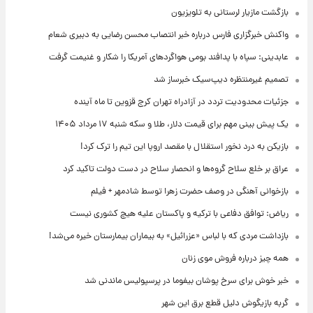
بازگشت مازیار لرستانی به تلویزیون
واکنش خبرگزاری فارس درباره خبر انتصاب محسن رضایی به دبیری شعام
عابدینی: سپاه با پدافند بومی هواگردهای آمریکا را شکار و غنیمت گرفت
تصمیم غیرمنتظره دیپ‌سیک خبرساز شد
جزئیات محدودیت تردد در آزادراه تهران کرج قزوین تا ماه آینده
یک پیش ‌بینی مهم برای قیمت دلار، طلا و سکه شنبه ۱۷ مرداد ۱۴۰۵
بازیکن به درد نخور استقلال با مقصد اروپا این تیم را ترک کرد!
عراق بر خلع سلاح گروه‌ها و انحصار سلاح در دست دولت تاکید کرد
بازخوانی آهنگی در وصف حضرت زهرا توسط شادمهر + فیلم
ریاض: توافق دفاعی با ترکیه و پاکستان علیه هیچ کشوری نیست
بازداشت مردی که با لباس «عزرائیل» به بیماران بیمارستان خیره می‌شد!
همه چیز درباره فروش موی زنان
خبر خوش برای سرخ پوشان بیفوما در پرسپولیس ماندنی شد
گربه بازیگوش دلیل قطع برق این شهر