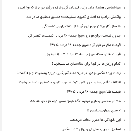
هواشناسی هشدار داد: وزش تندباد، گردوخاک و رگبار باران تا ۵ روز آینده
واکنش ترامپ به افشای کمبود تسلیحات؛ دستور تحقیق صادر شد
۵ سال کار بیشتر برای این گروه از متقاضیان بازنشستگی
جدول قیمت ایران‌خودرو امروز جمعه ۱۶ مرداد؛ قیمت‌ها تغییر کرد
قیمت دلار در بازار آزاد امروز جمعه ۱۶ مرداد ۱۴۰۵
قیمت طلا و سکه امروز جمعه ۱۶ مرداد ۱۴۰۵ +جدول
کدام ورزش‌ها در گرما برای سالمندان مناسب‌ترند؟
پشت پرده عکس جدید ترامپ؛ مقام آمریکایی درباره وضعیت او چه گفت؟
ائتلاف دفاعی جدید در ریاض؛ ترکیه، عربستان و پاکستان متحد می‌شوند
قیمت طلا امروز جمعه ۱۶ مرداد ۱۴۰۵
هشدار محسن رضایی درباره تنگه هرمز؛ مسیر دوم باز نخواهد شد
۶ منبع پنهان ویتامین C
این خوراکی ها مغز را نجات می‌دهند
استایل عجیب صابر ابر وایرال شد + عکس