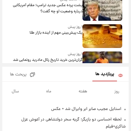
پشت پرده عکس جدید ترامپ؛ مقام آمریکایی
درباره وضعیت او چه گفت؟
۱ روز پیش
یک پیش‌بینی مهم از آینده بازار طلا
۱ روز پیش
گران‌ترین خرید تاریخ رئال مادرید رونمایی شد
پربازدید ها
پربحث ها
۱ روز پیش
پیش‌بینی بارش‌های گسترده با ورود ال‌نینو؛ کدام
روز
هفته
ماه
سال
روزها پربارش‌تر خواهند بود؟
استایل عجیب صابر ابر وایرال شد + عکس
۱ روز پیش
شماره پیراهن خریدهای جدید پرسپولیس اعلام
لحظه احساسی دو بازیگر؛ گریه سحر دولتشاهی در آغوش غزل
شد؛ تیکدری، محبی و سرگیف با اعداد ویژه
شاکری+فیلم