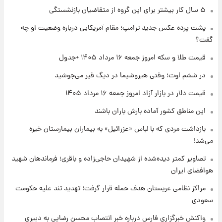
۱ روز پیش
۵ سال کار بیشتر برای این گروه از متقاضیان بازنشستگی
جزئیات فعال‌سازی «کیف پول ایران» اعلام
پشت پرده عکس جدید ترامپ؛ مقام آمریکایی درباره وضعیت او چه
شد+فیلم
گفت؟
۱ روز پیش
قیمت طلا و سکه امروز جمعه ۱۶ مرداد ۱۴۰۵ +جدول
تغییر تند قیمت محصولات ایران‌خودرو و سایپا
امروز پنجشنبه ۱۵ مرداد ۱۴۰۵ +جدول
در ششم اوت؛ وقتی هیروشیما در دیگ قیر می‌جوشید
قیمت دلار در بازار آزاد امروز جمعه ۱۶ مرداد ۱۴۰۵
۱ روز پیش
این مناطق کشور آماده بارش باران باشند
قیمت طلا و سکه امروز پنجشنبه ۱۵ مرداد ۱۴۰۵
بازداشت مردی که با لباس «عزرائیل» به بیماران بیمارستان خیره
می‌شد!
۱ روز پیش
شارژ جدید کالابرگ برای سه دهک؛ جزئیات اعلام
تصاویر کمتر دیده‌شده از شهیدان حاجی‌زاده و باقری؛ فرماندهان شهید
شد
هوافضای ایران
مراکز نظامی عربستان هدف حمله قرار گرفت؛ تهدید تند علیه حکومت
سعودی
واکنش خبرگزاری فارس درباره خبر انتصاب محسن رضایی به دبیری