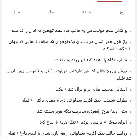
۱ روز پیش
تغییر تند قیمت محصولات ایران‌خودرو و سایپا
روز
هفته
ماه
سال
امروز پنجشنبه ۱۵ مرداد ۱۴۰۵ +جدول
واکنش سحر دولتشاهی به حاشیه‌ها: قصد توهین به اذان را نداشتم
۱ روز پیش
قیمت طلا و سکه امروز پنجشنبه ۱۵ مرداد ۱۴۰۵
راز طول عمر انسان در دستان یک نوجوان ۱۵ ساله؟ ادعایی که جهان
را شگفت‌زده کرد
۱ روز پیش
شرایط تفاهم‌نامه به نفع ایران بهبود یافت
شارژ جدید کالابرگ برای سه دهک؛ جزئیات اعلام
پیش‌بینی جنجالی احسان علیخانی درباره میثاقی و فردوسی پور وایرال
شد
شد+فیلم
۱ روز پیش
استایل عجیب صابر ابر وایرال شد + عکس
شرایط تازه فروش اقساطی سایپا اعلام شد؛
شاهین، کوییک، اطلس، سهند و ساینا با اقساط
نظرات شنیدنی نیک آفرید سماواتی درباره مهدی پاکدل + فیلم
بلندمدت + جدول
متن اولیۀ طرح راهبردی مدیریت تنگه هرمز منتشر شد
۱ روز پیش
ایران تعرفه ۷ درصدی تردد از تنگه هرمز را ابلاغ کرد
سیگنال‌های جدید برای بازار طلا؛ پیش‌بینی
قیمت سکه و طلا فردا
روایت جالب نیک آفرین سماواتی از هم بازی شدن با امین تارخ + فیلم