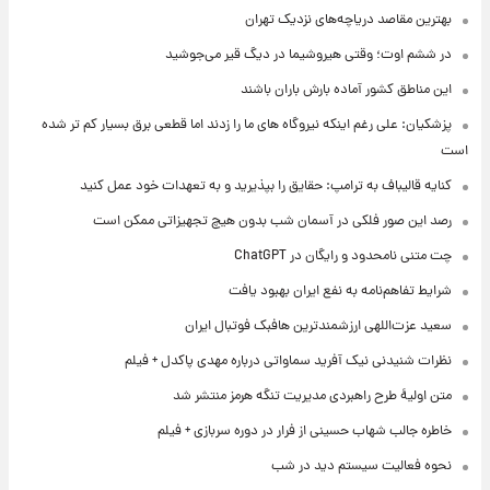
بهترین مقاصد دریاچه‌های نزدیک تهران
در ششم اوت؛ وقتی هیروشیما در دیگ قیر می‌جوشید
این مناطق کشور آماده بارش باران باشند
پزشکیان: علی رغم اینکه نیروگاه های ما را زدند اما قطعی برق بسیار کم تر شده
است
کنایه قالیباف به ترامپ: حقایق را بپذیرید و به تعهدات خود عمل کنید
رصد این صور فلکی در آسمان شب بدون هیچ تجهیزاتی ممکن است
چت متنی نامحدود و رایگان در ChatGPT
شرایط تفاهم‌نامه به نفع ایران بهبود یافت
سعید عزت‌اللهی ارزشمندترین هافبک فوتبال ایران
نظرات شنیدنی نیک آفرید سماواتی درباره مهدی پاکدل + فیلم
متن اولیۀ طرح راهبردی مدیریت تنگه هرمز منتشر شد
خاطره جالب شهاب حسینی از فرار در دوره سربازی + فیلم
نحوه فعالیت سیستم دید در شب