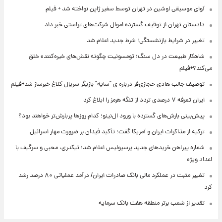
آوای موسیقی اوشین در تهران توسط سفیر ژاپن نواخته شد + فیلم
دادستان تهران از توقیف گسترده اموال شرکت‌های تراستی خبر داد
تغییر در شرایط بازنشستگی؛ شرط جدید اعلام شد
شاهکار طبیعت در دل سنگ؛ تومسونیت چگونه نقش‌های خیره‌کننده خلق
می‌کند؟+فیلم
توصیف جالب هادی حجازی‌فر درباره ی "سایه" بازیگر سریال کلاغ خبرساز شد+فیلم
ایران تعرفه ۷ درصدی تردد از تنگه هرمز را ابلاغ کرد
پیش‌بینی بارش‌های گسترده با ورود ال‌نینو؛ کدام روزها پربارش‌تر خواهند بود؟
ترکیه از مذاکرات ایران و آمریکا گفت؛ تأکید فیدان بر ضرورت مهار اسرائیل
شماره پیراهن خریدهای جدید پرسپولیس اعلام شد؛ تیکدری، محبی و سرگیف با
اعداد ویژه
تغییر مثبت در عملکرد مالی بانک صادرات ایران/ درآمد عملیاتی ۸۰ درصد رشد
کرد
تقدیر از شعب برتر منطقه هفت بانک سرمایه