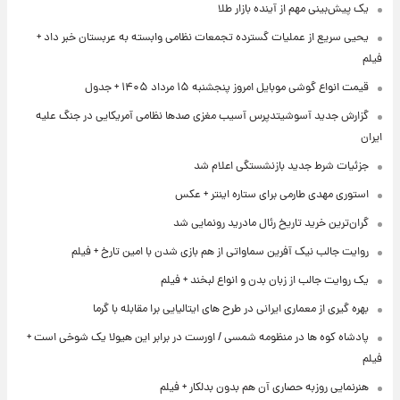
یک پیش‌بینی مهم از آینده بازار طلا
یحیی سریع از عملیات گسترده تجمعات نظامی وابسته به عربستان خبر داد +
فیلم
قیمت انواع گوشی موبایل امروز پنجشنبه ۱۵ مرداد ۱۴۰۵ + جدول
گزارش جدید آسوشیتدپرس آسیب مغزی صدها نظامی آمریکایی در جنگ علیه
ایران
جزئیات شرط جدید بازنشستگی اعلام شد
استوری مهدی طارمی برای ستاره اینتر + عکس
گران‌ترین خرید تاریخ رئال مادرید رونمایی شد
روایت جالب نیک آفرین سماواتی از هم بازی شدن با امین تارخ + فیلم
یک روایت جالب از زبان بدن و انواع لبخند + فیلم
بهره گیری از معماری ایرانی در طرح های ایتالیایی برا مقابله با گرما
پادشاه کوه ها در منظومه شمسی / اورست در برابر این هیولا یک شوخی است +
فیلم
هنرنمایی روزبه حصاری آن هم بدون بدلکار + فیلم