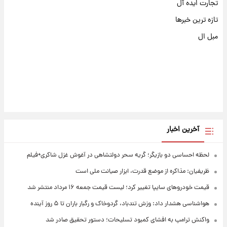
تجارت ایده آل
تازه ترین خبرها
مبل ال
آخرین اخبار
لحظه احساسی دو بازیگر؛ گریه سحر دولتشاهی در آغوش غزل شاکری+فیلم
ظریفیان: مذاکره از موضع قدرت، ابزار صیانت ملی است
قیمت خودروهای سایپا تغییر کرد؛ لیست قیمت جمعه ۱۶ مرداد منتشر شد
هواشناسی هشدار داد: وزش تندباد، گردوخاک و رگبار باران تا ۵ روز آینده
واکنش ترامپ به افشای کمبود تسلیحات؛ دستور تحقیق صادر شد