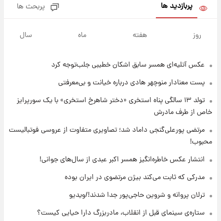
پربازدید ها
پربحث ها
۱۴ ساعت پیش
قیمت طلا و سکه امروز دوشنبه ۱۹ مرداد ۱۴۰۵
روز
هفته
ماه
سال
عکس‌ آتلیه‌ای همسر سابق اشکان خطیبی جلب‌توجه کرد
۲۳ ساعت پیش
پیش‌ بینی قیمت دلار دوشنبه ۱۹ مرداد ۱۴۰۵
پست معنادار منوچهر هادی درباره خیانت و بی‌معرفتی
تولد ۱۳ سالگی پناه استخری «دختر شاهرخ استخری» با یک سورپرایز
۱۹ ساعت پیش
خاص از طرف مادرش
فال حافظ دوشنبه ۱۹ مرداد ماه ۱۴۰۵
مرتضی پورعلی‌گنجی داماد شد؛ تصاویری متفاوت از عروسی فوتبالیست
محبوب!
۲۰ ساعت پیش
انتشار عکس خاطره‌انگیز همسر اکبر عبدی از سال‌های جوانی!
فال قهوه روزانه دوشنبه ۱۹ مرداد ماه ۱۴۰۵
مدرکی که ثابت می‌کند بیژن مرتضوی در ایران بوده
ترلان پروانه و شروین حاجی‌پور جدا شدند!/ویدیو
۲۱ ساعت پیش
ستاره‌ی سینمای قبل از انقلاب، مادربزرگ دارا حیایی کیست؟
فال روزانه واقعی دوشنبه ۱۹ مرداد ۱۴۰۵