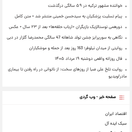
خواننده مشهور ترکیه در ۵۹ سالگی درگذشت
پیام تسلیت پزشکیان به سیدحسن خمینی منتشر شد + متن کامل
۱ روز پیش
محل کشف جسد حمیدرضا رجب‌زاده مشخص
دورهمی نوستالژیک بازیگران «ارباب حلقه‌ها» بعد از ۲۳ سال + عکس
شد
نگاهی به سورپرایز جشن تولد شاهانه 47 سالگی محمدرضا گلزار در دبی
روایتی از میدان نیلوفر؛ 163 روز بعد از حمله و موشکباران
فال روزانه واقعی دوشنبه ۱۹ مرداد ۱۴۰۵
روایت تلخ علی ضیا از روزهای سخت: از ناتوانی در راه رفتن تا بیماری
مادر/ویدیو
صفحه خبر - وب گردی
اقتصاد ایران
سبک ایده آل