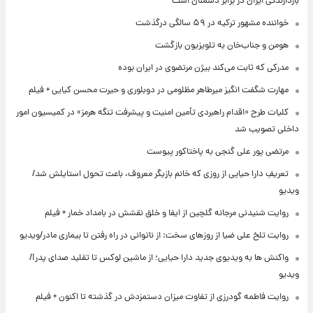
بازدارندگی ایران در برابر دشمنان است
خواننده مشهور ترکیه در ۵۹ سالگی درگذشت
هومن و جناب‌خان به تلویزیون بازگشت
مدرکی که ثابت می‌کند بیژن مرتضوی در ایران بوده
مهارت شگفت انگیز میرطاهر مظلومی در دوبلوری و حیرت محسن کیایی + فیلم
کلیات طرح «اقدام راهبردی تأمین امنیت و پیشرفت تنگه هرمز» در کمیسیون امور
داخلی تصویب شد
مرتضی پور علی گنجی به پاختاکور پیوست
تعریفِ دارا حیایی از روزی که خانم بازیگر معروف، باعث تحول استایلش شد/
ویدیو
روایت شنیدنی مرجانه گلچین از ایفا و خلق نقشش در بامداد خمار + فیلم
روایت تلخ علی ضیا از روزهای سخت: از ناتوانی در راه رفتن تا بیماری مادر/ویدیو
واکنش ها به ویدیوی جدید دارا حیایی؛ از ماشین لوکس تا تقلید صدای پدر!/
ویدیو
روایت فاطمه گودرزی از تفاوت میزان دستمزدش در گذشته تا اکنون + فیلم