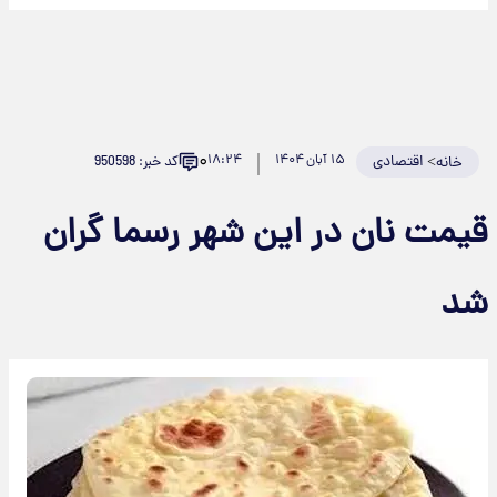
۰
>
اقتصادی
۱۵ آبان ۱۴۰۴
۱۸:۲۴
کد خبر: 950598
خانه
یمت نان در این شهر رسما گران
د