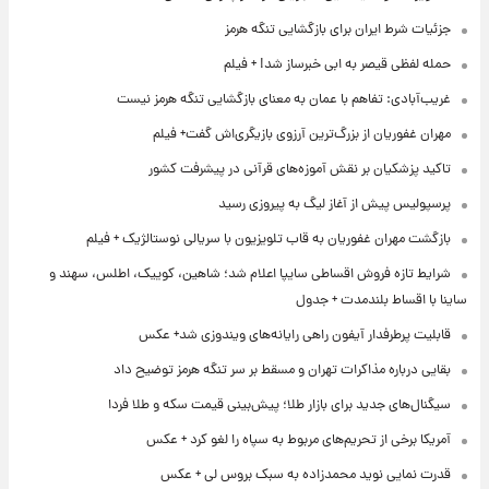
جزئیات شرط ایران برای بازگشایی تنگه هرمز
حمله لفظی قیصر به ابی خبرساز شد! + فیلم
غریب‌آبادی: تفاهم با عمان به معنای بازگشایی تنگه هرمز نیست
مهران غفوریان از بزرگ‌ترین آرزوی بازیگری‌اش گفت+ فیلم
تاکید پزشکیان بر نقش آموزه‌های قرآنی در پیشرفت کشور
پرسپولیس پیش از آغاز لیگ به پیروزی رسید
بازگشت مهران غفوریان به قاب تلویزیون با سریالی نوستالژیک + فیلم
شرایط تازه فروش اقساطی سایپا اعلام شد؛ شاهین، کوییک، اطلس، سهند و
ساینا با اقساط بلندمدت + جدول
قابلیت پرطرفدار آیفون راهی رایانه‌های ویندوزی شد+ عکس
بقایی درباره مذاکرات تهران و مسقط بر سر تنگه هرمز توضیح داد
سیگنال‌های جدید برای بازار طلا؛ پیش‌بینی قیمت سکه و طلا فردا
آمریکا برخی از تحریم‌های مربوط به سپاه را لغو کرد + عکس
قدرت نمایی نوید محمدزاده به سبک بروس لی + عکس