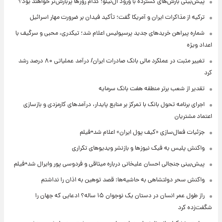
پیش‌بینی بارش‌های گسترده با ورود ال‌نینو؛ کدام روزها پربارش‌تر خواهند بود؟
ترکیه از مذاکرات ایران و آمریکا گفت؛ تأکید فیدان بر ضرورت مهار اسرائیل
شماره پیراهن خریدهای جدید پرسپولیس اعلام شد؛ تیکدری، محبی و سرگیف با
اعداد ویژه
تغییر مثبت در عملکرد مالی بانک صادرات ایران/ درآمد عملیاتی ۸۰ درصد رشد
کرد
تقدیر از شعب برتر منطقه هفت بانک سرمایه
اجرای برنامه تحول بانک با تمرکز بر منابع پایدار، درآمدهای کارمزدی و بازسازی
اعتماد مشتریان
جزئیات فعال‌سازی «کیف پول ایران» اعلام شد+فیلم
واکنش پلیس به فیک نیوزها و بازنشر ویدیوهای تکراری
پیش‌بینی جنجالی احسان علیخانی درباره میثاقی و فردوسی پور وایرال شد+فیلم
واکنش سحر دولتشاهی به حاشیه‌ها: قصد توهین به اذان را نداشتم
راز طول عمر انسان در دستان یک نوجوان ۱۵ ساله؟ ادعایی که جهان را
شگفت‌زده کرد