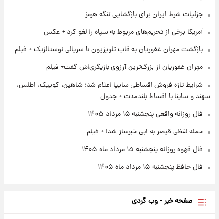
نام خودرو، مبلغ پیش پرداخت و زمان تحویل |
جزئیات شرط ایران برای بازگشایی تنگه هرمز
سود مشارکت چند درصد است؟
آمریکا برخی از تحریم‌های مربوط به سپاه را لغو کرد + عکس
۱ روز پیش
زمان پخش «مرد سه هزار چهره» مشخص شد
بازگشت مهران غفوریان به قاب تلویزیون با سریالی نوستالژیک + فیلم
مهران غفوریان از بزرگ‌ترین آرزوی بازیگری‌اش گفت+ فیلم
۱ روز پیش
شرایط تازه فروش اقساطی سایپا اعلام شد؛ شاهین، کوییک، اطلس،
کار استقلال و رامین رضاییان رسما تمام شد +
سهند و ساینا با اقساط بلندمدت + جدول
عکس / خداحافظی صمیمانه آبی ها با رامین!
فال روزانه واقعی پنجشنبه ۱۵ مرداد ۱۴۰۵
حمله لفظی قیصر به ابی خبرساز شد! + فیلم
فال قهوه روزانه پنجشنبه ۱۵ مرداد ماه ۱۴۰۵
فال حافظ پنجشنبه ۱۵ مرداد ماه ۱۴۰۵
صفحه خبر - وب گردی