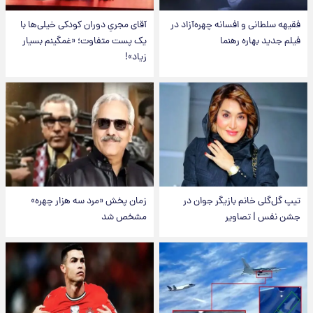
فقیهه سلطانی و افسانه چهره‌آزاد در
آقای مجریِ دوران کودکی خیلی‌ها با
فیلم جدید بهاره رهنما
یک پست متفاوت؛ «غمگینم بسیار
زیاد»!
تیپ گل‌گلی خانم بازیگر جوان در
زمان پخش «مرد سه هزار چهره»
جشن نفس | تصاویر
مشخص شد