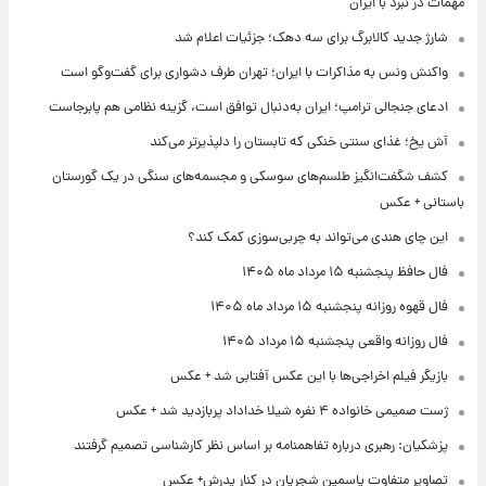
مهمات در نبرد با ایران
شارژ جدید کالابرگ برای سه دهک؛ جزئیات اعلام شد
واکنش ونس به مذاکرات با ایران؛ تهران طرف دشواری برای گفت‌وگو است
ادعای جنجالی ترامپ؛ ایران به‌دنبال توافق است، گزینه نظامی هم پابرجاست
آش یخ؛ غذای سنتی خنکی که تابستان را دلپذیرتر می‌کند
کشف شگفت‌انگیز طلسم‌های سوسکی و مجسمه‌های سنگی در یک گورستان
باستانی + عکس
این چای هندی می‌تواند به چربی‌سوزی کمک کند؟
فال حافظ پنجشنبه ۱۵ مرداد ماه ۱۴۰۵
فال قهوه روزانه پنجشنبه ۱۵ مرداد ماه ۱۴۰۵
فال روزانه واقعی پنجشنبه ۱۵ مرداد ۱۴۰۵
بازیگر فیلم اخراجی‌ها با این عکس آفتابی شد + عکس
ژست صمیمی خانواده ۴ نفره شیلا خداداد پربازدید شد + عکس
پزشکیان: رهبری درباره تفاهمنامه بر اساس نظر کارشناسی تصمیم گرفتند
تصاویر متفاوت یاسمین شجریان در کنار پدرش+ عکس