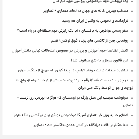
یک پژوهش مهم درخصوص پروتئین مورد نیاز بدن
منتخب بهترین خانه های جهان به لحاظ معماری + تصاویر
قراردادهای نجومی به والیبال ایران هم رسید
سفر رسمی عراقچی به پاکستان / آیا یک رایزنی مهم منطقه‌ای در راه است؟
رونمایی چین از تاکسی های پرنده فوق لوکس+ فیلم
انتشار اطلاعیه مهم آموزش و پرورش در خصوص امتحانات نهایی دانش‌آموزان
این قانون سربازی به نفع بیرانوند شد!
تلاش ناامیدانه‌ دولت دونالد ترامپ در پیدا کردن راه خروج از جنگ با ایران
در چهار ماه نخست ۱۴۰۵ رقم خورد؛ پرداخت بیش از ۸ همت وام ازدواج به
زوج‌های جوان توسط بانک ملی ایران
سرنوشت عجیب این هتل بزرگ در ارمنستان که هرگز به بهره‌برداری نرسید +
تصاویر
ادعای جدید وزیر خزانه‌داری آمریکا درخصوص توافق برای بازگشایی تنگه هرمز
۱۰۰ هکتار از تالاب میانکاله در آتش عمدی خاکستر شد + تصاویر