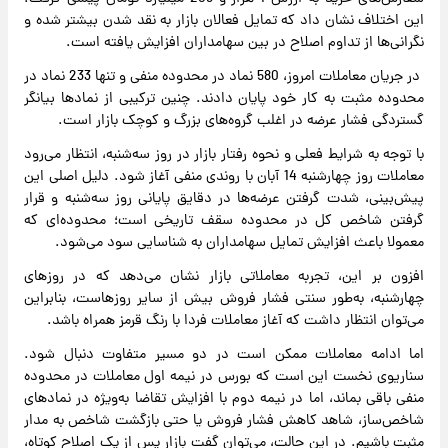
این اختلاف نشان داد که تمایل فعالان بازار به نقد شدن بیشتر شده و
نگرانی‌ها از تداوم اصلاح در بین سهامداران افزایش یافته است.
در جریان معاملات امروز، 580 نماد در محدوده منفی و تنها 233 نماد در
محدوده مثبت به کار خود پایان دادند. چنین ترکیبی از نمادها بیانگر
گستردگی فشار عرضه در اغلب گروه‌های بزرگ و کوچک بازار است.
با توجه به شرایط فعلی و نحوه رفتار بازار در روز سه‌شنبه، انتظار می‌رود
معاملات روز چهارشنبه 14 آبان با روندی منفی آغاز شود. دلیل اصلی این
پیش‌بینی، شدت گرفتن عرضه‌ها در دقایق پایانی روز سه‌شنبه و قرار
گرفتن شاخص کل در محدوده سقف تاریخی است؛ محدوده‌ای که
معمولا باعث افزایش تمایل سهامداران به شناسایی سود می‌شود.
افزون بر این، تجربه معاملاتی بازار نشان می‌دهد که در روزهای
چهارشنبه، به‌طور سنتی فشار فروش بیش از سایر روزهاست، بنابراین
می‌توان انتظار داشت که آغاز معاملات فردا با رنگ قرمز همراه باشد.
اما ادامه معاملات ممکن است در دو مسیر متفاوت دنبال شود.
سناریوی نخست این است که بورس در نیمه اول معاملات در محدوده
منفی باقی بماند، اما در نیمه دوم با افزایش تقاضا به‌ویژه در نمادهای
شاخص‌ساز، شاهد کاهش فشار فروش یا حتی بازگشت شاخص به مدار
مثبت باشیم. در این حالت، می‌توان گفت بازار پس از یک اصلاح کوتاه،