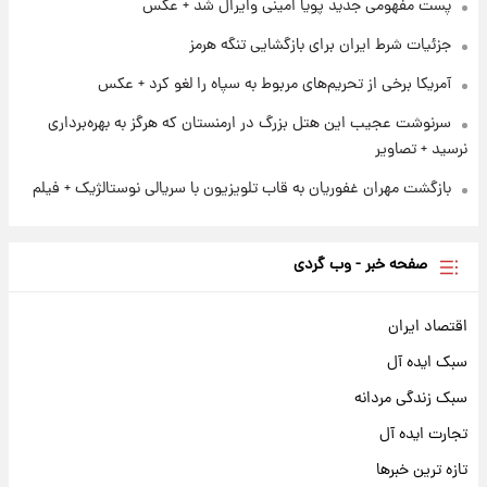
پست مفهومی جدید پویا امینی وایرال شد + عکس
هسته‌ای در آسمان ظاهر شد
جزئیات شرط ایران برای بازگشایی تنگه هرمز
آمریکا برخی از تحریم‌های مربوط به سپاه را لغو کرد + عکس
سرنوشت عجیب این هتل بزرگ در ارمنستان که هرگز به بهره‌برداری
نرسید + تصاویر
بازگشت مهران غفوریان به قاب تلویزیون با سریالی نوستالژیک + فیلم
صفحه خبر - وب گردی
اقتصاد ایران
سبک ایده آل
سبک زندگی مردانه
تجارت ایده آل
تازه ترین خبرها