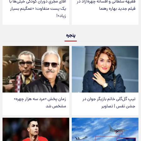
فقیهه سلطانی و افسانه چهره‌آزاد در
آقای مجریِ دوران کودکی خیلی‌ها با
فیلم جدید بهاره رهنما
یک پست متفاوت؛ «غمگینم بسیار
زیاد»!
پنجره
تیپ گل‌گلی خانم بازیگر جوان در
زمان پخش «مرد سه هزار چهره»
جشن نفس | تصاویر
مشخص شد