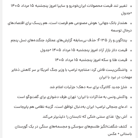
تغییر تند قیمت محصولات ایران‌خودرو و سایپا امروز پنجشنبه ۱۵ مرداد ۱۴۰۵
+جدول
هشدار بانک جهانی؛ هوش مصنوعی هم فرصت است، هم ریسک برای اقتصادهای
درحال توسعه
پنتاگون و راز F-۳۵؛ حذف بی‌سابقه گزارش‌های عملکرد جنگنده‌های نسل پنجم
قیمت دلار بازار آزاد امروز پنجشنبه ۱۵ مرداد ۱۴۰۵ +جدول
قیمت طلا و سکه امروز پنجشنبه ۱۵ مرداد ۱۴۰۵
واشنگتن‌پست فاش کرد: مشاجره ترامپ با وزیر جنگ آمریکا بر سر کاهش ذخایر
مهمات در نبرد با ایران
شارژ جدید کالابرگ برای سه دهک؛ جزئیات اعلام شد
واکنش ونس به مذاکرات با ایران؛ تهران طرف دشواری برای گفت‌وگو است
ادعای جنجالی ترامپ؛ ایران به‌دنبال توافق است، گزینه نظامی هم پابرجاست
آش یخ؛ غذای سنتی خنکی که تابستان را دلپذیرتر می‌کند
کشف شگفت‌انگیز طلسم‌های سوسکی و مجسمه‌های سنگی در یک گورستان
باستانی + عکس