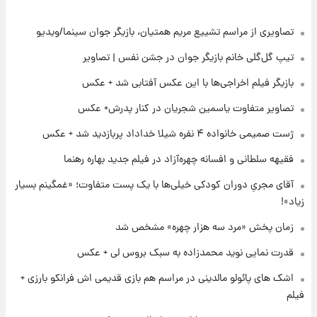
سود مشارکت چند درصد است؟
تصاویری از مراسم تشییع مریم همتیان، بازیگر جوان سینما/ویدیو
۲۳ ساعت پیش
زمان پخش «مرد سه هزار چهره» مشخص شد
تیپ گل‌گلی خانم بازیگر جوان در جشن نفس | تصاویر
بازیگر فیلم اخراجی‌ها با این عکس آفتابی شد + عکس
۱ روز پیش
تصاویر متفاوت یاسمین شجریان در کنار پدرش+ عکس
کار استقلال و رامین رضاییان رسما تمام شد +
عکس / خداحافظی صمیمانه آبی ها با رامین!
ژست صمیمی خانواده ۴ نفره شیلا خداداد پربازدید شد + عکس
فقیهه سلطانی و افسانه چهره‌آزاد در فیلم جدید بهاره رهنما
۱ روز پیش
آتش اختلاف در اینستاگرام؛ تمجید از حردانی به
آقای مجریِ دوران کودکی خیلی‌ها با یک پست متفاوت؛ «غمگینم بسیار
مذاق رضاییان خوش نیامد+عکس
زیاد»!
زمان پخش «مرد سه هزار چهره» مشخص شد
۱ روز پیش
پروین اعتصامی در دوران نوجوانی؛ اواخر دهه
قدرت نمایی نوید محمدزاده به سبک بروس لی + عکس
۱۲۹۰ شمسی
اشک های پائولو مالدینی در مراسم هم بازی قدیمی اش فرانکو بارزی +
فیلم
۱ روز پیش
قدرت‌نمایی نظامی چین؛ بمب‌افکن حامل موشک