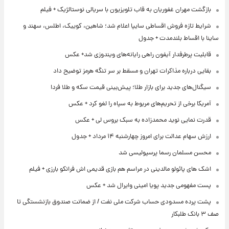
بازگشت مهران غفوریان به قاب تلویزیون با سریالی نوستالژیک + فیلم
شرایط تازه فروش اقساطی سایپا اعلام شد؛ شاهین، کوییک، اطلس، سهند و
ساینا با اقساط بلندمدت + جدول
قابلیت پرطرفدار آیفون راهی رایانه‌های ویندوزی شد+ عکس
بقایی درباره مذاکرات تهران و مسقط بر سر تنگه هرمز توضیح داد
سیگنال‌های جدید برای بازار طلا؛ پیش‌بینی قیمت سکه و طلا فردا
آمریکا برخی از تحریم‌های مربوط به سپاه را لغو کرد + عکس
قدرت نمایی نوید محمدزاده به سبک بروس لی + عکس
ارزش سهام عدالت برای امروز چهارشنبه ۱۴ مرداد + جدول
محسن مسلمان رسما پرسپولیسی شد
اشک های پائولو مالدینی در مراسم هم بازی قدیمی اش فرانکو بارزی + فیلم
پست مفهومی جدید پویا امینی وایرال شد + عکس
پشت پرده‌ مسدودی حساب شرکت ملی نفت / از ضمانت صندوق بازنشستگی تا
صف ۳ بانک طلبکار