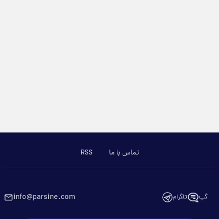
تماس با ما
RSS
info@parsine.com
گپ
تلگرام