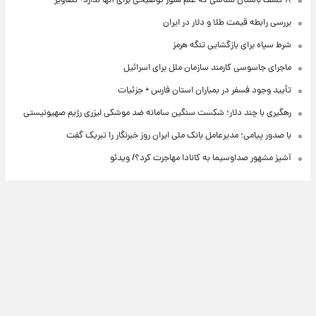
۸ کشف باستان شناسی که علم هنوز توضیحی برای آنها ندارد+ تصاویر
بررسی رابطه قیمت طلا و دلار در ایران
شرط سپاه برای بازگشایی تنگه هرمز
ماجرای جاسوسی کارمند سازمان ملل برای اسرائیل
تأیید وجود فسفر در بمباران استان فارس + جزئیات
رهگیری با چند دلار؛ شکست سنگین سامانه ضد موشکی لیزری رژیم صهیونیستی
با صدور پیامی؛ مدیرعامل بانک ملی ایران روز خبرنگار را تبریک گفت
آشپز مشهور صداوسیما به کانادا مهاجرت کرد؟/ ویدئو