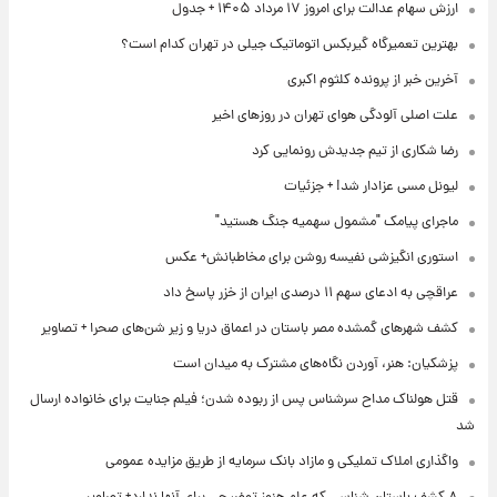
ارزش سهام عدالت برای امروز ۱۷ مرداد ۱۴۰۵ + جدول
بهترین تعمیرگاه گیربکس اتوماتیک جیلی در تهران کدام است؟
آخرین خبر از پرونده کلثوم اکبری
علت اصلی آلودگی هوای تهران در روزهای اخیر
رضا شکاری از تیم جدیدش رونمایی کرد
لیونل مسی عزادار شد! + جزئیات
ماجرای پیامک "مشمول سهمیه جنگ هستید"
استوری انگیزشی نفیسه روشن برای مخاطبانش+ عکس
عراقچی به ادعای سهم ۱۱ درصدی ایران از خزر پاسخ داد
کشف شهرهای گمشده مصر باستان در اعماق دریا و زیر شن‌های صحرا + تصاویر
پزشکیان: هنر، آوردن نگاه‌های مشترک به میدان است
قتل هولناک مداح سرشناس پس از ربوده شدن؛ فیلم جنایت برای خانواده ارسال
شد
واگذاری املاک تملیکی و مازاد بانک سرمایه از طریق مزایده عمومی