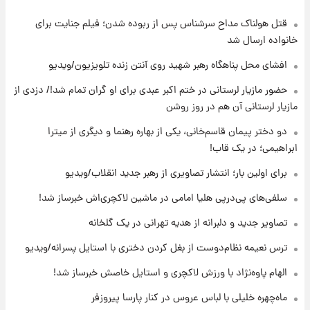
قتل هولناک مداح سرشناس پس از ربوده شدن؛ فیلم جنایت برای
۱۸ ساعت پیش
برای اولین بار؛ انتشار تصاویری از رهبر جدید
خانواده ارسال شد
انقلاب/ویدیو
افشای محل پناهگاه‌ رهبر شهید روی آنتن زنده تلویزیون/ویدیو
۱۹ ساعت پیش
حضور مازیار لرستانی در ختم اکبر عبدی برای او گران تمام شد!/ دزدی از
تصاویر عمامه بستن به شیوه خاتمی/ویدیو
مازیار لرستانی آن هم در روز روشن
دو دختر پیمان قاسم‌خانی، یکی از بهاره رهنما و دیگری از میترا
ابراهیمی؛ در یک قاب!
۲۱ ساعت پیش
افشای محل پناهگاه‌ رهبر شهید روی آنتن زنده
برای اولین بار؛ انتشار تصاویری از رهبر جدید انقلاب/ویدیو
تلویزیون/ویدیو
سلفی‌های پی‌درپی هلیا امامی در ماشین لاکچری‌اش خبرساز شد!
۲۲ ساعت پیش
تصاویر جدید و دلبرانه از هدیه تهرانی در یک گلخانه
ثریا اسفندیاری بعد از طلاق و در دیدار با گروه
بیتلز
ترس نعیمه نظام‌دوست از بغل کردن دختری با استایل پسرانه/ویدیو
الهام پاوه‌نژاد با ورزش لاکچری و استایل خاصش خبرساز شد!
۲۲ ساعت پیش
ادعای جنجالی درباره اینفانتینو؛ اتهام پرداخت
ماه‌چهره خلیلی با لباس عروس در کنار پارسا پیروزفر