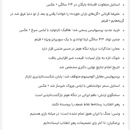
استایل متفاوت افسانه بایگان در ۶۴ سالگی + عکس
علیرضا قربانی «گل‌های باران خورده» را خواند/ رفتی و بعد از تو دنیا غرق شد در
گریه‌هایم + فیلم
خرید جدید پرسپولیس رسمی شد؛ هافبک تازه‌وارد با لباس سرخ + عکس
جشن تولد ۴۳ سالگی لیلا اوتادی با یک سورپرایز ویژه + فیلم
عمان: مذاکرات درباره تنگه هرمز در مسیر مثبتی قرار دارد
شوک تازه به بازار لبنیات؛ قیمت شیر افزایش یافت
تاریخ اعلام نتایج نهایی دکتری مشخص شد
پرسپولیس مقابل آلومینیوم متوقف شد؛ پایان شکست‌ناپذیری تارتار
استایل سحر دولتشاهی با لباس چروک خبرساز شد + عکس
سخنگوی ارتش: نظم ایرانی در تنگه هرمز بازگشت‌ناپذیر است
رهبر انقلاب: رسانه‌ها نقاط ضعف را برجسته نکنند
ونس: جنگ با ایران هنوز تمام نشده است؛ در میانه بازی هستیم
پزشکیان: تا آخر پای تصمیمات رهبر انقلاب ایستاده‌ایم